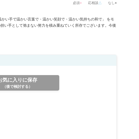
必須
○
応相談
△
なし
×
温かい手で温かい言葉で・温かい笑顔で・温かい気持ちの和で」 をモ
の担い手として弛まない努力を積み重ねていく所存でございます。今後
。
お気に入りに保存
（後で検討する）