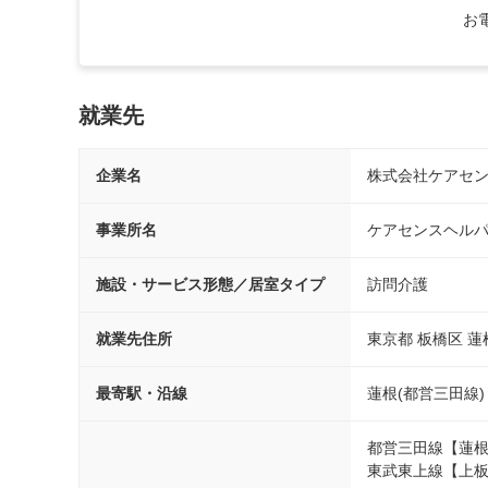
お
就業先
企業名
株式会社ケアセ
事業所名
ケアセンスヘル
施設・サービス形態／居室タイプ
訪問介護
就業先住所
東京都 板橋区 蓮根2
最寄駅・沿線
蓮根(都営三田線
都営三田線【蓮根
東武東上線【上板