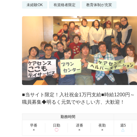
未経験OK
有資格者限定
教育体制が充実
■当サイト限定！入社祝金1万円支給■時給1200円
職員募集◆明るく元気でやさしい方、大歓迎！
勤務時間
早番
日勤
遅番
夜勤
週5
×
◯
×
×
△