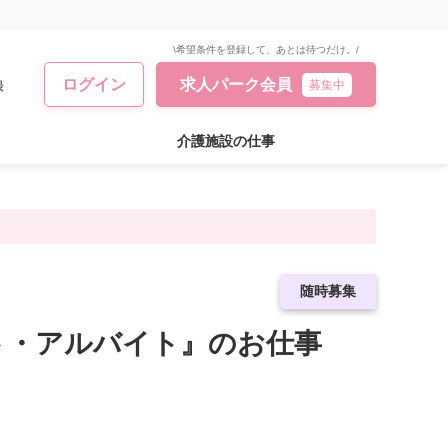
\希望条件を登録して、あとは待つだけ。/
ログイン
求人パーク会員
録
募集中
介護施設の仕事
急募求人
随時募集
ート・アルバイト』のお仕事