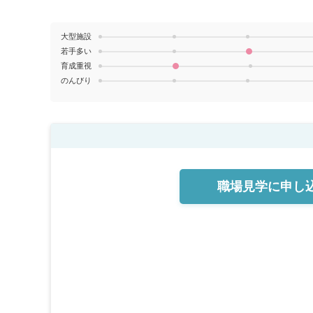
大型施設
若手多い
育成重視
のんびり
職場見学に
申し