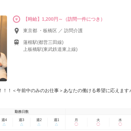
【時給】1,200円～（訪問一件につき）
東京都 ・板橋区 ／ 訪問介護
蓮根駅(都営三田線)
上板橋駅(東武鉄道東上線)
～！！！＜午前中のみのお仕事＞あなたの働ける希望に応えます♪
勤務日数
週4
週3
週2
週1
月
火
水
△
△
△
△
◯
◯
◯