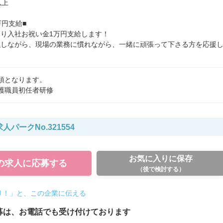
上

円支給■

り入社お祝い金1万円支給します！

強しながら、現場の業務に慣れながら、一緒に頑張って下さる方を応援
須となります。
護職員初任者研修
人パークNo.321554
お気に入りに保存
の求人に
応募する
（後で検討する）
り！」と、この企業に伝える
募は、お電話でも受け付けております