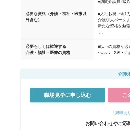
●訪問介護員2級以
必要な資格（介護・福祉・医療以
■入社お祝い金1万
外含む）
介護求人パークよ
新たな資格を勉
す。
必要もしくは歓迎する
■以下の資格が必
介護・福祉・医療の資格
ヘルパ―2級・介
介護求
職場見学に
申し込む
こ
「興味あ
お問い合わせやご応