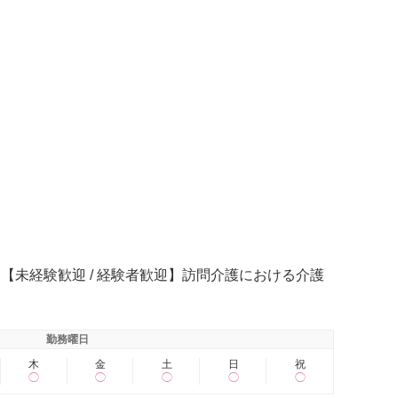
【未経験歓迎 / 経験者歓迎】訪問介護における介護
勤務曜日
木
金
土
日
祝
◯
◯
◯
◯
◯