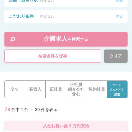
沿線・最寄り駅
指定なし
指定
こだわり条件
指定なし
指定
介護求人
を検索する
検索条件を保存
クリア
正社員
パート
全て
高収入
正社員
紹介会社
契約社員
アルバイト
含む
派遣
78
件中 1 件 ～ 30 件を表示
入社お祝い金 3 万円支給