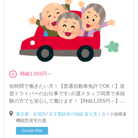
時給1,055円～
短時間で働きたい方！【普通自動車免許でOK！】送
迎ドライバーのお仕事です♪介護スタッフ同席で未経
験の方でも安心して働けます！【時給1,055円～】
【シフト制勤務】
東京都・杉並区
/
京王電鉄井の頭線 富士見ヶ丘
/
小規模多
機能型居宅介護
Google Map