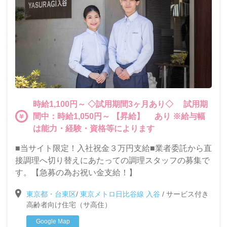
時給1,100円～ ◇試用期間3ヶ月あり◇ 試用期
間中：時給1,050円～ 【昇給】 あり ※給与幅
は能力・経験・資格等によります
■当サイト限定！入社祝金３万円支給■業者委託から直
接調理へ切り替えにあたっての調理スタッフの募集で
す。【急募の為お祝い金支給！】
東京都・台東区
/
東京メトロ日比谷線 入谷
/
サービス付き
高齢者向け住宅（サ高住）
Google Map