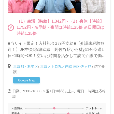
（1）生活【時給】1,342円~ （2）身体【時給】
1,752円~ ※早朝・夜間は時給1.25倍 ※日曜日は
時給1.35倍
■当サイト限定！入社祝金3万円支給■【介護未経験歓
迎！】JR中央線/総武線 阿佐谷駅から徒歩1分◎週1
日~1時間~OK！空いた時間を活かして訪問介護で働こ
う♪
東京都・杉並区
/
東京メトロ丸ノ内線 南阿佐ヶ谷
/
訪問介
護
Google Map
日勤／9:00~18:00 ※週1日1時間以上~、曜日・時間は応相
談
大型施設
アットホーム
若手多い
ベテラン多い