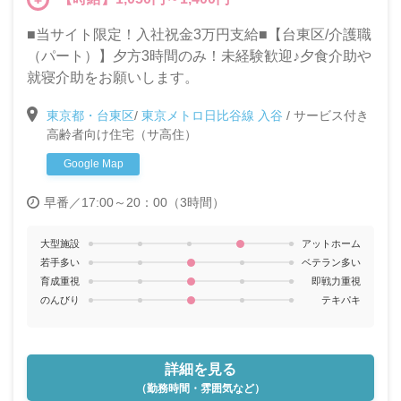
■当サイト限定！入社祝金3万円支給■【台東区/介護職
（パート）】夕方3時間のみ！未経験歓迎♪夕食介助や
就寝介助をお願いします。
東京都・台東区
/
東京メトロ日比谷線 入谷
/
サービス付き
高齢者向け住宅（サ高住）
Google Map
早番／17:00～20：00（3時間）
大型施設
アットホーム
若手多い
ベテラン多い
育成重視
即戦力重視
のんびり
テキパキ
詳細を見る
（勤務時間・雰囲気など）