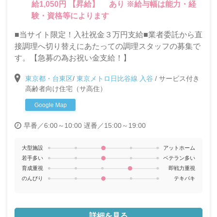
給1,050円 【昇給】 あり ※給与幅は能力・経
験・資格等によります
■当サイト限定！入社祝金３万円支給■業者委託から直
接調理へ切り替えにあたっての調理スタッフの募集で
す。【急募の為お祝い金支給！】
東京都・台東区
/
東京メトロ日比谷線 入谷
/
サービス付き
高齢者向け住宅（サ高住）
Google Map
早番／6:00～10:00
遅番／15:00～19:00
大型施設
アットホーム
若手多い
ベテラン多い
育成重視
即戦力重視
のんびり
テキパキ
詳細を見る