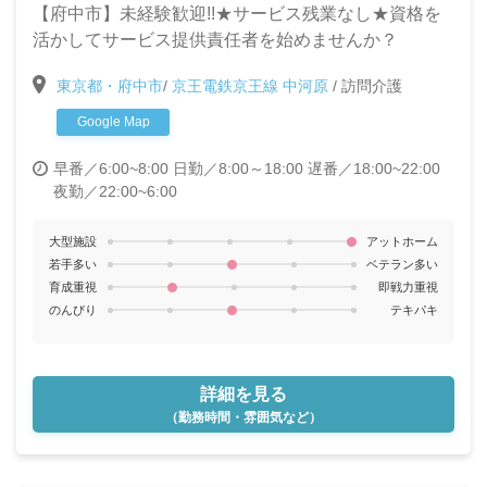
【府中市】未経験歓迎!!★サービス残業なし★資格を
活かしてサービス提供責任者を始めませんか？
東京都・府中市
/
京王電鉄京王線 中河原
/
訪問介護
Google Map
早番／6:00~8:00
日勤／8:00～18:00
遅番／18:00~22:00
夜勤／22:00~6:00
大型施設
アットホーム
若手多い
ベテラン多い
育成重視
即戦力重視
のんびり
テキパキ
詳細を見る
（勤務時間・雰囲気など）