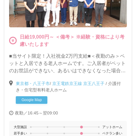
日給19,000円～ ＜備考＞ ※経験・資格により考
慮いたします
■当サイト限定！入社祝金2万円支給■＜夜勤のみ＞ペ
ットと入居できる老人ホームです。ご入居者がペット
のお世話ができない、あるいはできなくなった場合、
ホームの職員がペットのお世話をいたしますので、安
東京都・八王子市
/
京王電鉄京王線 京王八王子
/
介護付
心して暮らせます。交通費支給で、車・バイク通勤が
き・住宅型有料老人ホーム
可能です。
Google Map
夜勤／16:45～翌09:00
大型施設
アットホーム
若手多い
ベテラン多い