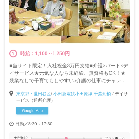
時給：1,100～1,250円
■当サイト限定！入社祝金3万円支給■介護×パート×デ
イサービス★元気な人なら未経験、無資格もOK！★
残業なしで子育てもしやすい♪介護の仕事にチャレン
ジしてみませんか？
東京都・世田谷区
/
小田急電鉄小田原線 千歳船橋
/
デイサ
ービス（通所介護）
Google Map
日勤／8:30～17:30
大型施設
アットホーム