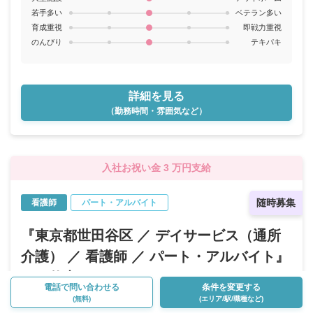
若手多い
ベテラン多い
育成重視
即戦力重視
のんびり
テキパキ
詳細を見る
（勤務時間・雰囲気など）
入社お祝い金 3 万円支給
随時募集
看護師
パート・アルバイト
『東京都世田谷区 ／ デイサービス（通所
介護） ／ 看護師 ／ パート・アルバイト』
のお仕事
電話で問い合わせる
条件を変更する
(無料)
(エリア/駅/職種など)
株式会社おもいで 地域福祉おもいで