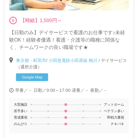
【時給】1,500円～
【日勤のみ】デイサービスで看護のお仕事です♪未経
験OK！経験者優遇！看護・介護等の職種に関係な
く、チームワークの良い職場です★
東京都・町田市
/
小田急電鉄小田原線 鶴川
/
デイサービス
（通所介護）
Google Map
早番／－
日勤／9:00～17:00
遅番／－
夜勤／－
大型施設
アットホーム
若手多い
ベテラン多い
育成重視
即戦力重視
のんびり
テキパキ