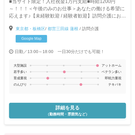
■当サイト限定！入社祝金1万円支給■時給1200円
～！！！＜午後のみのお仕事＞あなたの働ける希望に
応えます♪【未経験歓迎 / 経験者歓迎】訪問介護におけ
る介護職員募集◆明るく元気でやさしい方、大歓迎！
東京都・板橋区
/
都営三田線 蓮根
/
訪問介護
Google Map
日勤／13:00～18:00 一日30分だけでも可能！
大型施設
アットホーム
若手多い
ベテラン多い
育成重視
即戦力重視
のんびり
テキパキ
詳細を見る
（勤務時間・雰囲気など）