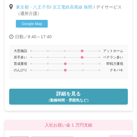
ください♪
東京都・八王子市
/
京王電鉄高尾線 狭間
/
デイサービス
（通所介護）
Google Map
日勤／8:40～17:40
大型施設
アットホーム
若手多い
ベテラン多い
育成重視
即戦力重視
のんびり
テキパキ
詳細を見る
（勤務時間・雰囲気など）
入社お祝い金 1 万円支給