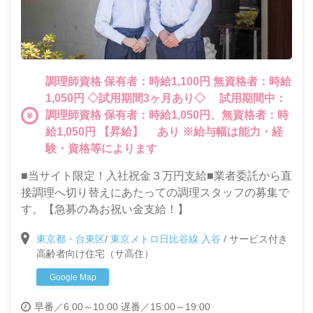
調理師資格 保有者：時給1,100円 無資格者：時給
1,050円 ◇試用期間3ヶ月あり◇ 試用期間中：
調理師資格 保有者：時給1,050円、無資格者：時
給1,050円 【昇給】 あり ※給与幅は能力・経
験・資格等によります
■当サイト限定！入社祝金３万円支給■業者委託から直
接調理へ切り替えにあたっての調理スタッフの募集で
す。【急募の為お祝い金支給！】
東京都・台東区
/
東京メトロ日比谷線 入谷
/
サービス付き
高齢者向け住宅（サ高住）
Google Map
早番／6:00～10:00
遅番／15:00～19:00