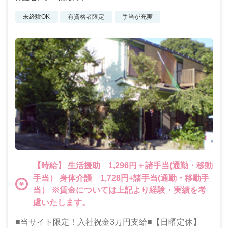
未経験OK
有資格者限定
手当が充実
【時給】 生活援助 1,296円＋諸手当(通勤・移動
手当） 身体介護 1,728円+諸手当(通勤・移動手
当） ※賃金については上記より経験・実績を考
慮いたします。
■当サイト限定！入社祝金3万円支給■【日曜定休】