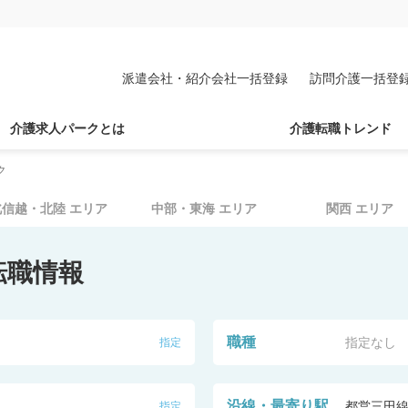
派遣会社・紹介会社一括登録
訪問介護一括登
介護求人パークとは
介護転職トレンド
ク
北信越・北陸
エリア
中部・東海
エリア
関西
エリア
転職情報
職種
指定なし
指定
沿線・最寄り駅
都営三田
指定