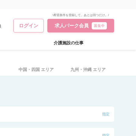
\希望条件を登録して、あとは待つだけ。/
ログイン
求人パーク会員
録
募集中
介護施設の仕事
中国・四国
エリア
九州・沖縄
エリア
指定
線
指定