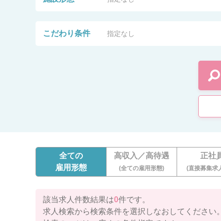
こだわり条件
指定なし
全ての
高収入／高待遇
正社
雇用形態
(全ての雇用形態)
(直接募集求
該当求人件数結果は
0
件です。
求人検索から検索条件を選択しなおしてください