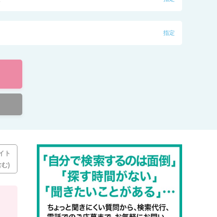
指定
イト
む)