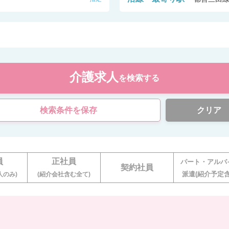
介護求人
を検索する
検索条件を保存
クリア
員
正社員
パート・アルバ
契約社員
派遣(紹介予定含
人のみ)
(紹介会社含む全て)
。