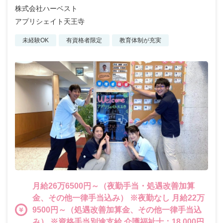
株式会社ハーベスト
アプリシェイト天王寺
未経験OK
有資格者限定
教育体制が充実
月給26万6500円～（夜勤手当・処遇改善加算
金、その他一律手当込み） ※夜勤なし 月給22万
9500円～（処遇改善加算金、その他一律手当込
み） ※資格手当別途支給 介護福祉士：18,000円