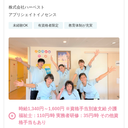
株式会社ハーベスト
アプリシェイトイノセンス
未経験OK
有資格者限定
教育体制が充実
時給1,340円～1,600円 ※資格手当別途支給 介護
福祉士：110円/時 実務者研修：35円/時 その他資
格手当もあり