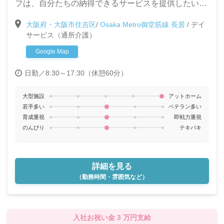
フは、自分たちの納得できるサービスを提供したいと
考え集まったスタッフばかりです☆利用者様第一で運
大阪府・大阪市住吉区
/
Osaka Metro御堂筋線 長居
/
デイ
営する当施設で、新しく一緒に働く仲間を募集しま
サービス（通所介護）
す！
Google Map
日勤／8:30～17:30（休憩60分）
大型施設
アットホーム
若手多い
ベテラン多い
育成重視
即戦力重視
のんびり
テキパキ
詳細を見る
（勤務時間・雰囲気など）
入社お祝い金 3 万円支給