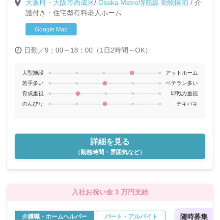
大阪府・大阪市西成区
/
Osaka Metro堺筋線 動物園前
/
介
ートタイムで家庭と仕事を両立したい方大歓迎です！
護付き・住宅型有料老人ホーム
◎週1～OK！
Google Map
日勤／9：00～18：00（1日2時間～OK）
大型施設
アットホーム
若手多い
ベテラン多い
育成重視
即戦力重視
のんびり
テキパキ
詳細を見る
（勤務時間・雰囲気など）
入社お祝い金 3 万円支給
随時募集
介護職・ホームヘルパー
パート・アルバイト