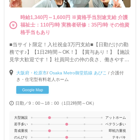
時給1,340円～1,600円 ※資格手当別途支給 介護
福祉士：110円/時 実務者研修：35円/時 その他資
格手当もあり
■当サイト限定！入社祝金3万円支給■【日勤だけの勤
務です♪】【1日2時間～OK！】【賞与あり！】【施設
見学大歓迎です！】社員同士の仲の良さ、働きやすい
職場環境が自慢の当施設で一緒に働きませんか？◎パ
大阪府・松原市
/
Osaka Metro御堂筋線 あびこ
/
介護付
ートタイムで家庭と仕事を両立したい方大歓迎です！
き・住宅型有料老人ホーム
◎週1～OK！車通勤もOK
Google Map
日勤／9：00～18：00（1日2時間～OK）
大型施設
アットホーム
若手多い
ベテラン多い
育成重視
即戦力重視
のんびり
テキパキ