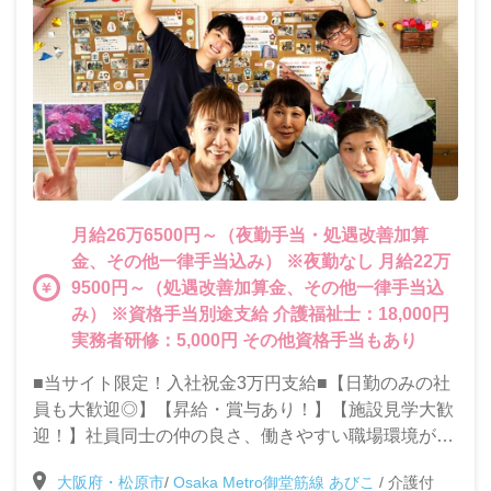
月給26万6500円～（夜勤手当・処遇改善加算
金、その他一律手当込み） ※夜勤なし 月給22万
9500円～（処遇改善加算金、その他一律手当込
み） ※資格手当別途支給 介護福祉士：18,000円
実務者研修：5,000円 その他資格手当もあり
■当サイト限定！入社祝金3万円支給■【日勤のみの社
員も大歓迎◎】【昇給・賞与あり！】【施設見学大歓
迎！】社員同士の仲の良さ、働きやすい職場環境が自
慢の当施設で一緒に働きませんか？◎充実した研修制
大阪府・松原市
/
Osaka Metro御堂筋線 あびこ
/
介護付
度で未経験・ブランクがある方も安心して働けます！