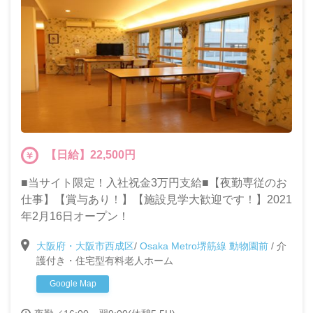
【日給】22,500円
■当サイト限定！入社祝金3万円支給■【夜勤専従のお
仕事】【賞与あり！】【施設見学大歓迎です！】2021
年2月16日オープン！
大阪府・大阪市西成区
/
Osaka Metro堺筋線 動物園前
/
介
護付き・住宅型有料老人ホーム
Google Map