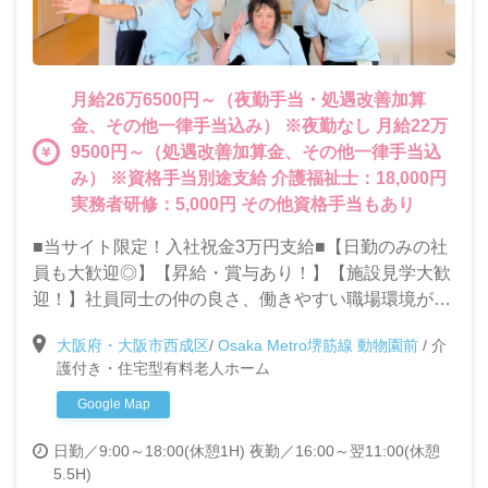
月給26万6500円～（夜勤手当・処遇改善加算
金、その他一律手当込み） ※夜勤なし 月給22万
9500円～（処遇改善加算金、その他一律手当込
み） ※資格手当別途支給 介護福祉士：18,000円
実務者研修：5,000円 その他資格手当もあり
■当サイト限定！入社祝金3万円支給■【日勤のみの社
員も大歓迎◎】【昇給・賞与あり！】【施設見学大歓
迎！】社員同士の仲の良さ、働きやすい職場環境が自
慢の当施設で一緒に働きませんか？◎充実した研修制
大阪府・大阪市西成区
/
Osaka Metro堺筋線 動物園前
/
介
度で未経験・ブランクがある方も安心して働けます！
護付き・住宅型有料老人ホーム
Google Map
日勤／9:00～18:00(休憩1H)
夜勤／16:00～翌11:00(休憩
5.5H)