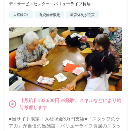
デイサービスセンター バリューライフ長居
未経験OK
有資格者限定
教育体制が充実
【月給】193,600円 ※経験、スキルなどにより給
与考慮します
■当サイト限定！入社祝金3万円支給■『スタッフのケ
ア力』が自慢の当施設！バリューライフ長居のスタッ