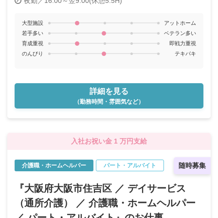
夜勤／16:00～翌9:00(休憩5.5H)
大型施設
アットホーム
若手多い
ベテラン多い
育成重視
即戦力重視
のんびり
テキパキ
詳細を見る
（勤務時間・雰囲気など）
入社お祝い金 1 万円支給
随時募集
介護職・ホームヘルパー
パート・アルバイト
『大阪府大阪市住吉区 ／ デイサービス
（通所介護） ／ 介護職・ホームヘルパー
／ パート・アルバイト』のお仕事