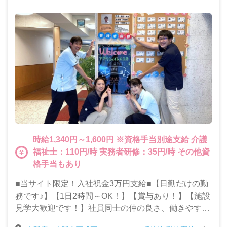
時給1,340円～1,600円 ※資格手当別途支給 介護
福祉士：110円/時 実務者研修：35円/時 その他資
格手当もあり
■当サイト限定！入社祝金3万円支給■【日勤だけの勤
務です♪】【1日2時間～OK！】【賞与あり！】【施設
見学大歓迎です！】社員同士の仲の良さ、働きやすい
職場環境が自慢の当施設で一緒に働きませんか？◎パ