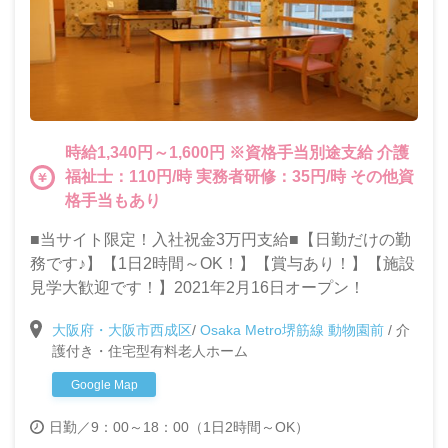
時給1,340円～1,600円 ※資格手当別途支給 介護
福祉士：110円/時 実務者研修：35円/時 その他資
格手当もあり
■当サイト限定！入社祝金3万円支給■【日勤だけの勤
務です♪】【1日2時間～OK！】【賞与あり！】【施設
見学大歓迎です！】2021年2月16日オープン！
大阪府・大阪市西成区
/
Osaka Metro堺筋線 動物園前
/
介
護付き・住宅型有料老人ホーム
Google Map
日勤／9：00～18：00（1日2時間～OK）