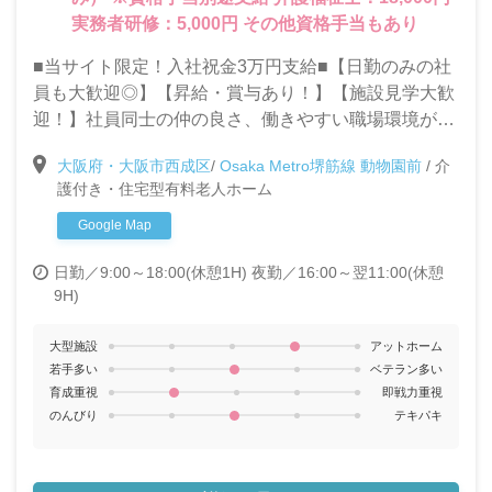
実務者研修：5,000円 その他資格手当もあり
■当サイト限定！入社祝金3万円支給■【日勤のみの社
員も大歓迎◎】【昇給・賞与あり！】【施設見学大歓
迎！】社員同士の仲の良さ、働きやすい職場環境が自
慢の当施設で一緒に働きませんか？◎充実した研修制
大阪府・大阪市西成区
/
Osaka Metro堺筋線 動物園前
/
介
度で未経験・ブランクがある方も安心して働けます！
護付き・住宅型有料老人ホーム
Google Map
日勤／9:00～18:00(休憩1H)
夜勤／16:00～翌11:00(休憩
9H)
大型施設
アットホーム
若手多い
ベテラン多い
育成重視
即戦力重視
のんびり
テキパキ