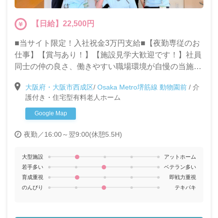
【日給】22,500円
■当サイト限定！入社祝金3万円支給■【夜勤専従のお
仕事】【賞与あり！】【施設見学大歓迎です！】社員
同士の仲の良さ、働きやすい職場環境が自慢の当施設
で一緒に働きませんか？夜勤のみで働きたい方◎週１
大阪府・大阪市西成区
/
Osaka Metro堺筋線 動物園前
/
介
～OK◎
護付き・住宅型有料老人ホーム
Google Map
夜勤／16:00～翌9:00(休憩5.5H)
大型施設
アットホーム
若手多い
ベテラン多い
育成重視
即戦力重視
のんびり
テキパキ