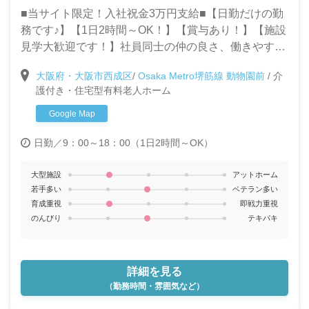
■当サイト限定！入社祝金3万円支給■【日勤だけの勤
務です♪】【1日2時間～OK！】【賞与あり！】【施設
見学大歓迎です！】社員同士の仲の良さ、働きやすい
職場環境が自慢の当施設で一緒に働きませんか？◎パ
大阪府・大阪市西成区
/
Osaka Metro堺筋線 動物園前
/
介
ートタイムで家庭と仕事を両立したい方大歓迎です！
護付き・住宅型有料老人ホーム
◎週1～OK！
Google Map
日勤／9：00～18：00（1日2時間～OK）
大型施設
アットホーム
若手多い
ベテラン多い
育成重視
即戦力重視
のんびり
テキパキ
詳細を見る
（勤務時間・雰囲気など）