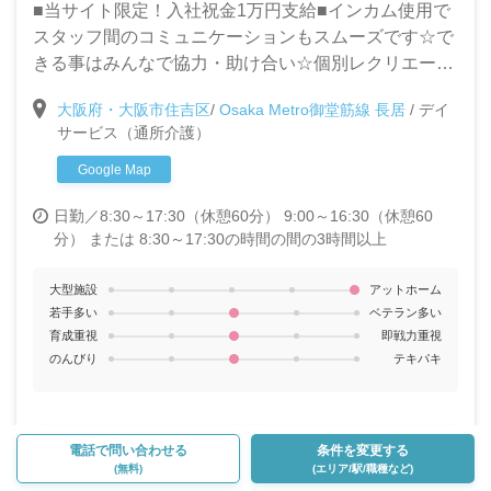
■当サイト限定！入社祝金1万円支給■インカム使用で
スタッフ間のコミュニケーションもスムーズです☆で
きる事はみんなで協力・助け合い☆個別レクリエーシ
ョンの実施など利用者様第一で運営する当施設で新し
大阪府・大阪市住吉区
/
Osaka Metro御堂筋線 長居
/
デイ
く一緒に働く仲間を募集します！【週1日～/時給
サービス（通所介護）
1,000円～】
Google Map
日勤／8:30～17:30（休憩60分） 9:00～16:30（休憩60
分） または 8:30～17:30の時間の間の3時間以上
大型施設
アットホーム
若手多い
ベテラン多い
育成重視
即戦力重視
のんびり
テキパキ
詳細を見る
電話で問い合わせる
条件を変更する
（勤務時間・雰囲気など）
(無料)
(エリア/駅/職種など)