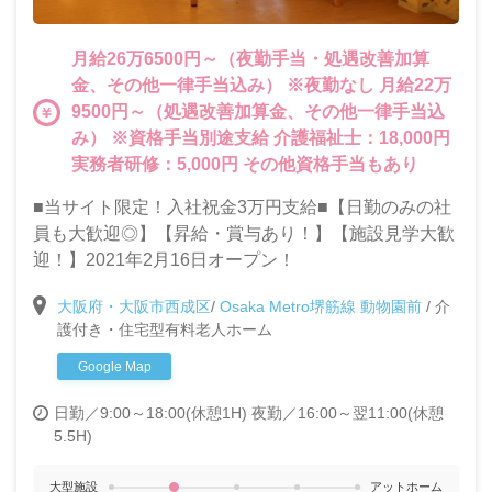
月給26万6500円～（夜勤手当・処遇改善加算
金、その他一律手当込み） ※夜勤なし 月給22万
9500円～（処遇改善加算金、その他一律手当込
み） ※資格手当別途支給 介護福祉士：18,000円
実務者研修：5,000円 その他資格手当もあり
■当サイト限定！入社祝金3万円支給■【日勤のみの社
員も大歓迎◎】【昇給・賞与あり！】【施設見学大歓
迎！】2021年2月16日オープン！
大阪府・大阪市西成区
/
Osaka Metro堺筋線 動物園前
/
介
護付き・住宅型有料老人ホーム
Google Map
日勤／9:00～18:00(休憩1H)
夜勤／16:00～翌11:00(休憩
5.5H)
大型施設
アットホーム