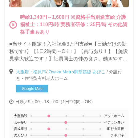
時給1,340円～1,600円 ※資格手当別途支給 介護
福祉士：110円/時 実務者研修：35円/時 その他資
格手当もあり
■当サイト限定！入社祝金3万円支給■【日勤だけの勤
務です♪】【1日2時間～OK！】【賞与あり！】【施設
見学大歓迎です！】社員同士の仲の良さ、働きやすい
職場環境が自慢の当施設で一緒に働きませんか？◎パ
大阪府・松原市
/
Osaka Metro御堂筋線 あびこ
/
介護付
ートタイムで家庭と仕事を両立したい方大歓迎です！
き・住宅型有料老人ホーム
◎週1～OK！車通勤もOK
Google Map
日勤／9：00～18：00（1日2時間～OK）
大型施設
アットホーム
若手多い
ベテラン多い
育成重視
即戦力重視
のんびり
テキパキ