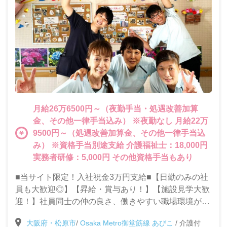
月給26万6500円～（夜勤手当・処遇改善加算
金、その他一律手当込み） ※夜勤なし 月給22万
9500円～（処遇改善加算金、その他一律手当込
み） ※資格手当別途支給 介護福祉士：18,000円
実務者研修：5,000円 その他資格手当もあり
■当サイト限定！入社祝金3万円支給■【日勤のみの社
員も大歓迎◎】【昇給・賞与あり！】【施設見学大歓
迎！】社員同士の仲の良さ、働きやすい職場環境が自
慢の当施設で一緒に働きませんか？◎充実した研修制
大阪府・松原市
/
Osaka Metro御堂筋線 あびこ
/
介護付
度で未経験・ブランクがある方も安心して働けます！