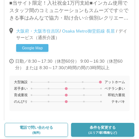
■当サイト限定！入社祝金1万円支給■インカム使用で
スタッフ間のコミュニケーションもスムーズです☆で
きる事はみんなで協力・助け合い☆個別レクリエーシ
ョンの実施など利用者様第一で運営する当施設で新し
大阪府・大阪市住吉区
/
Osaka Metro御堂筋線 長居
/
デイ
く一緒に働く仲間を募集します！【週1日～/時給
サービス（通所介護）
1,000円～】
Google Map
日勤／8:30～17:30（休憩60分） 9:00～16:30（休憩60
分） または 8:30～17:30の時間の間の3時間以上
大型施設
アットホーム
若手多い
ベテラン多い
育成重視
即戦力重視
のんびり
テキパキ
詳細を見る
電話で問い合わせる
条件を変更する
（勤務時間・雰囲気など）
(無料)
(エリア/駅/職種など)