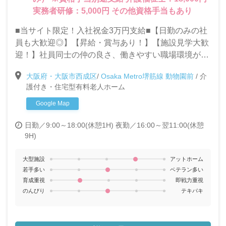
実務者研修：5,000円 その他資格手当もあり
■当サイト限定！入社祝金3万円支給■【日勤のみの社
員も大歓迎◎】【昇給・賞与あり！】【施設見学大歓
迎！】社員同士の仲の良さ、働きやすい職場環境が自
慢の当施設で一緒に働きませんか？◎充実した研修制
大阪府・大阪市西成区
/
Osaka Metro堺筋線 動物園前
/
介
度で未経験・ブランクがある方も安心して働けます！
護付き・住宅型有料老人ホーム
Google Map
日勤／9:00～18:00(休憩1H)
夜勤／16:00～翌11:00(休憩
9H)
大型施設
アットホーム
若手多い
ベテラン多い
育成重視
即戦力重視
のんびり
テキパキ