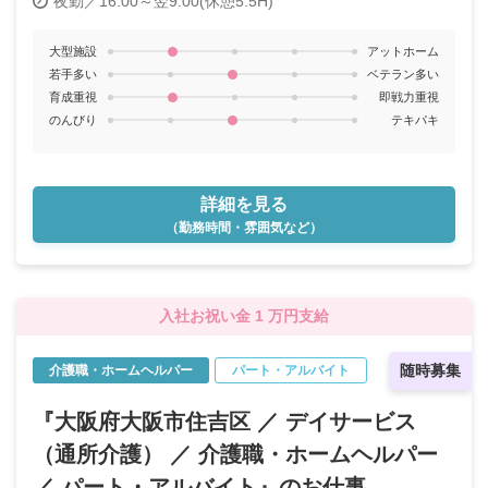
夜勤／16:00～翌9:00(休憩5.5H)
大型施設
アットホーム
若手多い
ベテラン多い
育成重視
即戦力重視
のんびり
テキパキ
詳細を見る
（勤務時間・雰囲気など）
入社お祝い金 1 万円支給
随時募集
介護職・ホームヘルパー
パート・アルバイト
『大阪府大阪市住吉区 ／ デイサービス
（通所介護） ／ 介護職・ホームヘルパー
／ パート・アルバイト』のお仕事