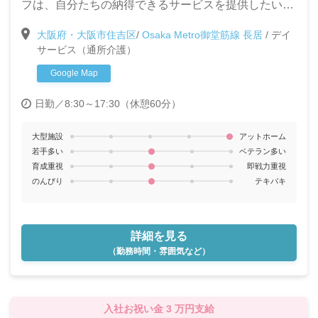
フは、自分たちの納得できるサービスを提供したいと
考え集まったスタッフばかりです☆利用者様第一で運
大阪府・大阪市住吉区
/
Osaka Metro御堂筋線 長居
/
デイ
営する当施設で、新しく一緒に働く仲間を募集しま
サービス（通所介護）
す！
Google Map
日勤／8:30～17:30（休憩60分）
大型施設
アットホーム
若手多い
ベテラン多い
育成重視
即戦力重視
のんびり
テキパキ
詳細を見る
（勤務時間・雰囲気など）
入社お祝い金 3 万円支給