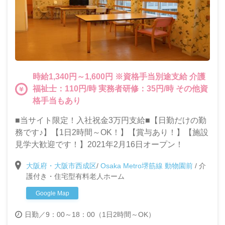
時給1,340円～1,600円 ※資格手当別途支給 介護
福祉士：110円/時 実務者研修：35円/時 その他資
格手当もあり
■当サイト限定！入社祝金3万円支給■【日勤だけの勤
務です♪】【1日2時間～OK！】【賞与あり！】【施設
見学大歓迎です！】2021年2月16日オープン！
大阪府・大阪市西成区
/
Osaka Metro堺筋線 動物園前
/
介
護付き・住宅型有料老人ホーム
Google Map
日勤／9：00～18：00（1日2時間～OK）