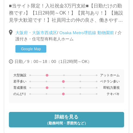
■当サイト限定！入社祝金3万円支給■【日勤だけの勤
務です♪】【1日2時間～OK！】【賞与あり！】【施設
見学大歓迎です！】社員同士の仲の良さ、働きやすい
職場環境が自慢の当施設で一緒に働きませんか？◎パ
大阪府・大阪市西成区
/
Osaka Metro堺筋線 動物園前
/
介
ートタイムで家庭と仕事を両立したい方大歓迎です！
護付き・住宅型有料老人ホーム
◎週1～OK！
Google Map
日勤／9：00～18：00（1日2時間～OK）
大型施設
アットホーム
若手多い
ベテラン多い
育成重視
即戦力重視
のんびり
テキパキ
詳細を見る
（勤務時間・雰囲気など）