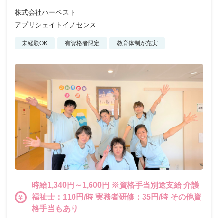
株式会社ハーベスト
アプリシェイトイノセンス
未経験OK
有資格者限定
教育体制が充実
時給1,340円～1,600円 ※資格手当別途支給 介護
福祉士：110円/時 実務者研修：35円/時 その他資
格手当もあり