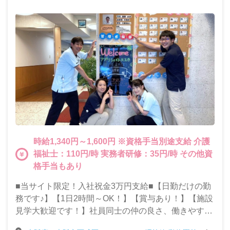
時給1,340円～1,600円 ※資格手当別途支給 介護
福祉士：110円/時 実務者研修：35円/時 その他資
格手当もあり
■当サイト限定！入社祝金3万円支給■【日勤だけの勤
務です♪】【1日2時間～OK！】【賞与あり！】【施設
見学大歓迎です！】社員同士の仲の良さ、働きやすい
職場環境が自慢の当施設で一緒に働きませんか？◎パ