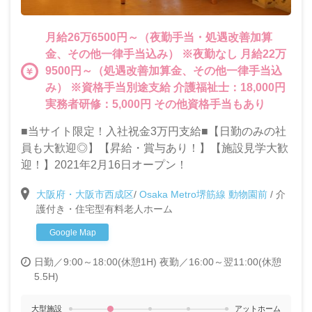
月給26万6500円～（夜勤手当・処遇改善加算
金、その他一律手当込み） ※夜勤なし 月給22万
9500円～（処遇改善加算金、その他一律手当込
み） ※資格手当別途支給 介護福祉士：18,000円
実務者研修：5,000円 その他資格手当もあり
■当サイト限定！入社祝金3万円支給■【日勤のみの社
員も大歓迎◎】【昇給・賞与あり！】【施設見学大歓
迎！】2021年2月16日オープン！
大阪府・大阪市西成区
/
Osaka Metro堺筋線 動物園前
/
介
護付き・住宅型有料老人ホーム
Google Map
日勤／9:00～18:00(休憩1H)
夜勤／16:00～翌11:00(休憩
5.5H)
大型施設
アットホーム