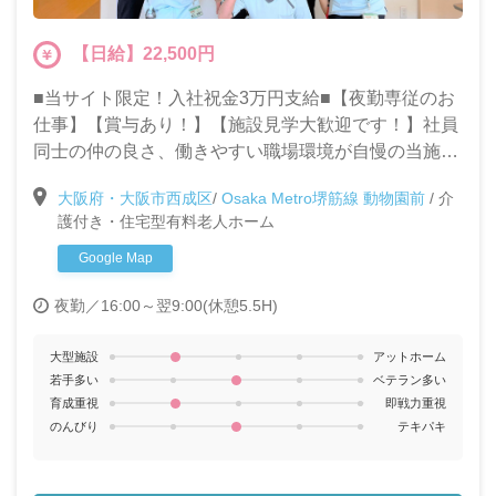
【日給】22,500円
■当サイト限定！入社祝金3万円支給■【夜勤専従のお
仕事】【賞与あり！】【施設見学大歓迎です！】社員
同士の仲の良さ、働きやすい職場環境が自慢の当施設
で一緒に働きませんか？夜勤のみで働きたい方◎週１
大阪府・大阪市西成区
/
Osaka Metro堺筋線 動物園前
/
介
～OK◎
護付き・住宅型有料老人ホーム
Google Map
夜勤／16:00～翌9:00(休憩5.5H)
大型施設
アットホーム
若手多い
ベテラン多い
育成重視
即戦力重視
のんびり
テキパキ