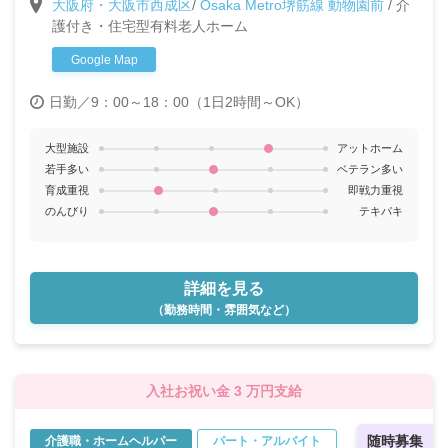
大阪府・大阪市西成区
/
Osaka Metro堺筋線 動物園前
/
介
ートタイムで家庭と仕事を両立したい方大歓迎です！
護付き・住宅型有料老人ホーム
◎週1～OK！
Google Map
日勤／9：00～18：00（1日2時間～OK）
大型施設
アットホーム
若手多い
ベテラン多い
育成重視
即戦力重視
のんびり
テキパキ
詳細を見る
（勤務時間・雰囲気など）
入社お祝い金 3 万円支給
随時募集
介護職・ホームヘルパー
パート・アルバイト