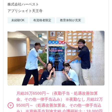
株式会社ハーベスト
アプリシェイト天王寺
未経験OK
有資格者限定
教育体制が充実
月給26万6500円～（夜勤手当・処遇改善加算
金、その他一律手当込み） ※夜勤なし 月給22万
9500円～（処遇改善加算金、その他一律手当込
み） ※資格手当別途支給 介護福祉士：18,000円