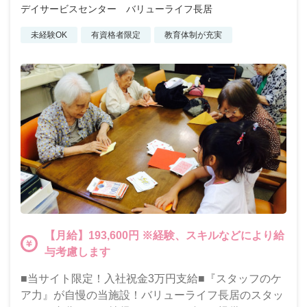
デイサービスセンター バリューライフ長居
未経験OK
有資格者限定
教育体制が充実
【月給】193,600円 ※経験、スキルなどにより給
与考慮します
■当サイト限定！入社祝金3万円支給■『スタッフのケ
ア力』が自慢の当施設！バリューライフ長居のスタッ