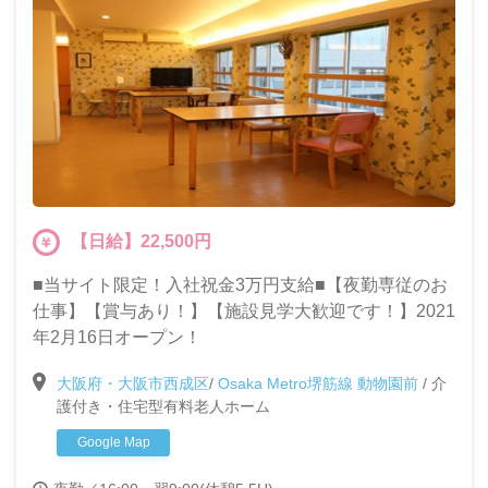
【日給】22,500円
■当サイト限定！入社祝金3万円支給■【夜勤専従のお
仕事】【賞与あり！】【施設見学大歓迎です！】2021
年2月16日オープン！
大阪府・大阪市西成区
/
Osaka Metro堺筋線 動物園前
/
介
護付き・住宅型有料老人ホーム
Google Map