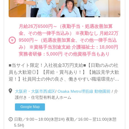
月給26万6500円～（夜勤手当・処遇改善加算
金、その他一律手当込み） ※夜勤なし 月給22万
9500円～（処遇改善加算金、その他一律手当込
み） ※資格手当別途支給 介護福祉士：18,000円
実務者研修：5,000円 その他資格手当もあり
■当サイト限定！入社祝金3万円支給■【日勤のみの社
員も大歓迎◎】【昇給・賞与あり！】【施設見学大歓
迎！】社員同士の仲の良さ、働きやすい職場環境が自
慢の当施設で一緒に働きませんか？◎充実した研修制
大阪府・大阪市西成区
/
Osaka Metro堺筋線 動物園前
/
介
度で未経験・ブランクがある方も安心して働けます！
護付き・住宅型有料老人ホーム
Google Map
日勤／9:00～18:00(休憩1H)
夜勤／16:00～翌11:00(休憩
5.5H)