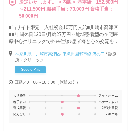
決定いたします。 ＜内訳＞ 基本給：152,500円
～211,500円 職務手当：70,000円 資格手当：
50,000円
■当サイト限定！入社祝金10万円支給■川崎市高津区
■■年間休日120日/月給27万円～地域密着型の在宅医
療中心クリニックで外来住診♪患者様と心の交流を大
切にできる方を求めています！
神奈川県・川崎市高津区
/
東急田園都市線 溝の口
/
診療
所・クリニック
Google Map
日勤／9：00～18：00（休憩60分）
大型施設
アットホーム
若手多い
ベテラン多い
育成重視
即戦力重視
のんびり
テキパキ