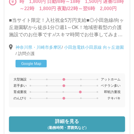
時 1,800円 日勤/8時～18時 1,500円 遅番/18時
～22時 1,800円 夜勤/22時～翌6時 2,000円
■当サイト限定！入社祝金5万円支給■◎小田急線/向ヶ
丘遊園駅から徒歩1分◎週1～OK！地域密着型の介護
施設でのお仕事です♪/スキマ時間でお仕事してみませ
んか？
神奈川県・川崎市多摩区
/
小田急電鉄小田原線 向ヶ丘遊園
/
訪問介護
Google Map
大型施設
アットホーム
若手多い
ベテラン多い
育成重視
即戦力重視
のんびり
テキパキ
詳細を見る
（勤務時間・雰囲気など）