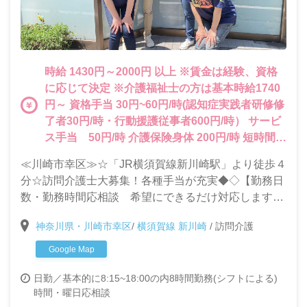
時給 1430円～2000円 以上 ※賃金は経験、資格
に応じて決定 ※介護福祉士の方は基本時給1740
円～ 資格手当 30円~60円/時(認知症実践者研修修
了者30円/時・行動援護従事者600円/時） サービ
ス手当 50円/時 介護保険身体 200円/時 短時間介
護保険身体 460円/時(30分未満） 障害身体 250円/
≪川崎市幸区≫☆「JR横須賀線新川崎駅」より徒歩４
時 障害生活 50円/時 行動援護 250円/時
分☆訪問介護士大募集！各種手当が充実◆◇【勤務日
同行援護 250円/時 重度訪問 250円/時
数・勤務時間応相談 希望にできるだけ対応します】
時間帯手当 5:00~8:00は250円/時 8時~9時は
【交通費全額支給】
100円/時 18時~22時は200円 土日祝日手当 土
神奈川県・川崎市幸区
/
横須賀線 新川崎
/
訪問介護
曜・祝日100円/時 日曜200円/時 ※その他、年
Google Map
末年始手当・扶養補助手当も加算されます。
日勤／基本的に8:15~18:00の内8時間勤務(シフトによる)
時間・曜日応相談