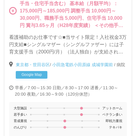
手当・住宅手当含む） 基本給（月額平均）：
175,000円～185,000円 調整手当 10,000円～
30,000円、職務手当 5,000円、住宅手当 10,000
円 賞与3.65ヶ月（H28年度実績） ＜その他手当
＞ 早番・遅番手当：1回800円 当直手当：10,000
看護補助のお仕事です☆■当サイト限定！入社祝金3万
円（H30年4月～）・7,500円（～H30年4月）
円支給■シングルマザー（シングルファザー）には子
育支援手当（2000円/月）（法人独自）が支給されま
す。
東京都・世田谷区
/
小田急電鉄小田原線 成城学園前
/
病院
Google Map
早番／7:00～15:30
日勤／8:30～17:00
遅番／11:30～
20:00
夜勤／16:30～9:00（120分休憩）
大型施設
アットホーム
若手多い
ベテラン多い
育成重視
即戦力重視
のんびり
テキパキ