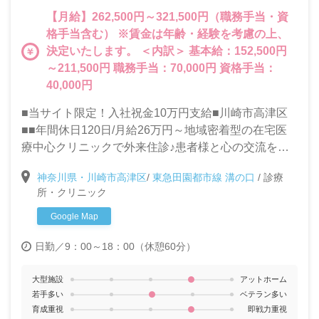
【月給】262,500円～321,500円（職務手当・資
格手当含む） ※賃金は年齢・経験を考慮の上、
決定いたします。 ＜内訳＞ 基本給：152,500円
～211,500円 職務手当：70,000円 資格手当：
40,000円
■当サイト限定！入社祝金10万円支給■川崎市高津区
■■年間休日120日/月給26万円～地域密着型の在宅医
療中心クリニックで外来住診♪患者様と心の交流を大
切にできる方を求めています！
神奈川県・川崎市高津区
/
東急田園都市線 溝の口
/
診療
所・クリニック
Google Map
日勤／9：00～18：00（休憩60分）
大型施設
アットホーム
若手多い
ベテラン多い
育成重視
即戦力重視