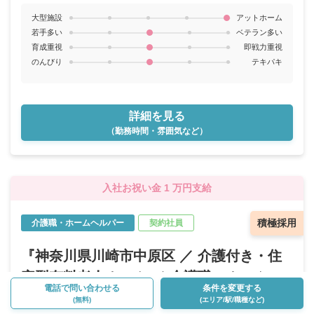
大型施設
アットホーム
若手多い
ベテラン多い
育成重視
即戦力重視
のんびり
テキパキ
詳細を見る
（勤務時間・雰囲気など）
入社お祝い金 1 万円支給
積極採用
介護職・ホームヘルパー
契約社員
『神奈川県川崎市中原区 ／ 介護付き・住
宅型有料老人ホーム ／ 介護職・ホームヘ
電話で問い合わせる
条件を変更する
ルパー ／ 契約社員』のお仕事
(無料)
(エリア/駅/職種など)