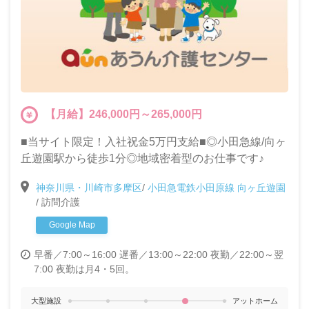
【月給】246,000円～265,000円
■当サイト限定！入社祝金5万円支給■◎小田急線/向ヶ
丘遊園駅から徒歩1分◎地域密着型のお仕事です♪
神奈川県・川崎市多摩区
/
小田急電鉄小田原線 向ヶ丘遊園
/
訪問介護
Google Map
早番／7:00～16:00
遅番／13:00～22:00
夜勤／22:00～翌
7:00 夜勤は月4・5回。
大型施設
アットホーム