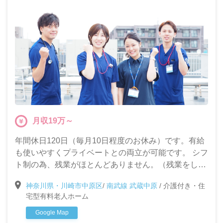
月収19万～
年間休日120日（毎月10日程度のお休み）です。有給
も使いやすくプライベートとの両立が可能です。 シフ
ト制の為、残業がほとんどありません。（残業をした
場合は全額支給いたします） 企業内保育園も併設して
神奈川県・川崎市中原区
/
南武線 武蔵中原
/
介護付き・住
おりますので安心して業務につくことができます。
宅型有料老人ホーム
Google Map