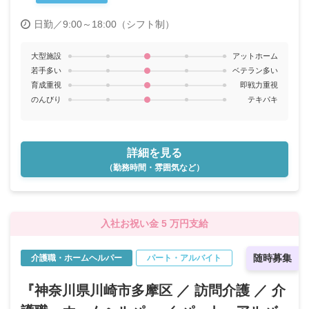
日勤／9:00～18:00（シフト制）
大型施設
アットホーム
若手多い
ベテラン多い
育成重視
即戦力重視
のんびり
テキパキ
詳細を見る
（勤務時間・雰囲気など）
入社お祝い金 5 万円支給
随時募集
介護職・ホームヘルパー
パート・アルバイト
『神奈川県川崎市多摩区 ／ 訪問介護 ／ 介