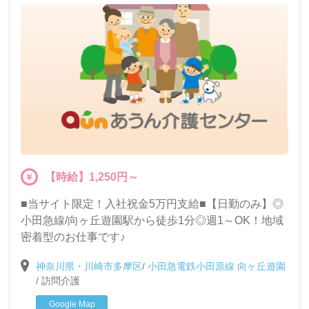
【時給】1,250円～
■当サイト限定！入社祝金5万円支給■【日勤のみ】◎
小田急線/向ヶ丘遊園駅から徒歩1分◎週1～OK！地域
密着型のお仕事です♪
神奈川県・川崎市多摩区
/
小田急電鉄小田原線 向ヶ丘遊園
/
訪問介護
Google Map