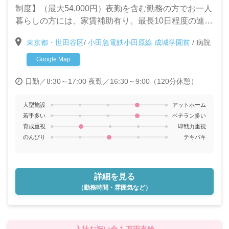
奨金 最高1万円／月
制度】（最大54,000円）夜勤を含む勤務の方でお一人
暮らしの方には、家賃補助有り。最長10日程度の連続
休暇が取得可能・シングルマザー（シングルファザ
東京都・世田谷区
/
小田急電鉄小田原線 成城学園前
/
病院
ー）には子育支援手当（2000円/月）（法人独自）が
支給されます。
Google Map
日勤／8:30～17:00
夜勤／16:30～9:00（120分休憩）
大型施設
アットホーム
若手多い
ベテラン多い
育成重視
即戦力重視
のんびり
テキパキ
詳細を見る
（勤務時間・雰囲気など）
入社お祝い金 1 万円支給