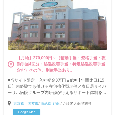
【月給】270,000円～（精勤手当・資格手当・夜
勤手当4回分・処遇改善手当・特定処遇改善手当
含む）その他、別途手当あり。
■当サイト限定！入社祝金3万円支給■【年間休日115
日】未経験でも働ける在宅強化型老健／春日居サイバ
ーリハ病院グループ内研修が行えるサポート体制を整
えています。
東京都・国立市
/
南武線 谷保
/
介護老人保健施設
Google Map