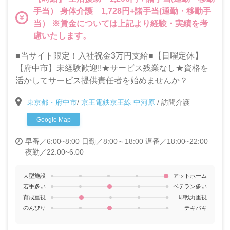
手当） 身体介護 1,728円+諸手当(通勤・移動手
当） ※賃金については上記より経験・実績を考
慮いたします。
■当サイト限定！入社祝金3万円支給■【日曜定休】
【府中市】未経験歓迎!!★サービス残業なし★資格を
活かしてサービス提供責任者を始めませんか？
東京都・府中市
/
京王電鉄京王線 中河原
/
訪問介護
Google Map
早番／6:00~8:00
日勤／8:00～18:00
遅番／18:00~22:00
夜勤／22:00~6:00
大型施設
アットホーム
若手多い
ベテラン多い
育成重視
即戦力重視
のんびり
テキパキ