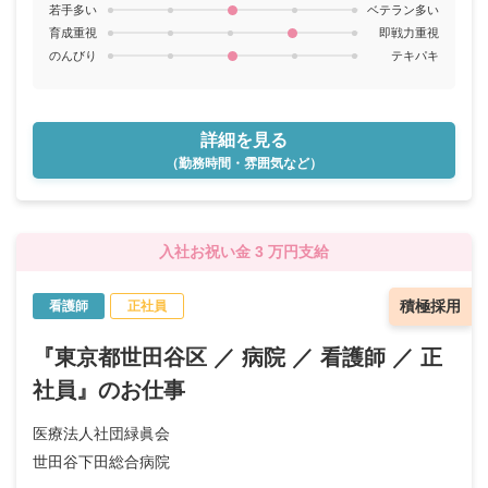
若手多い
ベテラン多い
育成重視
即戦力重視
のんびり
テキパキ
詳細を見る
（勤務時間・雰囲気など）
入社お祝い金 3 万円支給
積極採用
看護師
正社員
『東京都世田谷区 ／ 病院 ／ 看護師 ／ 正
社員』のお仕事
医療法人社団緑眞会
世田谷下田総合病院