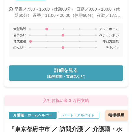
早番／7:00～16:00（休憩60分）
日勤／9:00～18:00（休
憩60分）
遅番／11:00～20:00（休憩60分）
夜勤／17:30
～33:30（休憩60分）
大型施設
アットホーム
若手多い
ベテラン多い
育成重視
即戦力重視
のんびり
テキパキ
詳細を見る
（勤務時間・雰囲気など）
入社お祝い金 3 万円支給
積極採用
介護職・ホームヘルパー
パート・アルバイト
『東京都府中市 ／ 訪問介護 ／ 介護職・ホ