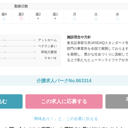
勤務日数
週4
週3
週2
週1
月
火
水
△
◯
×
×
△
△
△
施設理念や方針
アットホーム
東京証券取引所JASDAQスタンダー
ベテラン多い
部門の事業所を全国で展開しておりま
即戦力重視
を展開し、豊かな社会づくりに貢献し
テキパキ
る上で私たちヒューマンライフケアが
すべての人を尊重し いつでも笑顔で
という意味を持つこの言葉を掲げ、サ
す。
介護求人パークNo.863314
込む
この求人に
応募する
「興味あり！」と、この企業に伝える