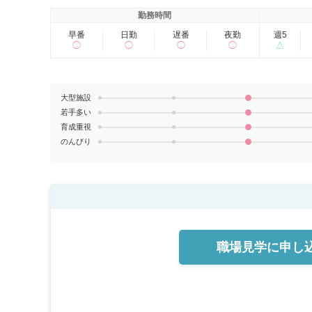
勤務時間
早番
日勤
遅番
夜勤
週5
◯
◯
◯
◯
△
大型施設
若手多い
育成重視
のんびり
職場見学に
申し