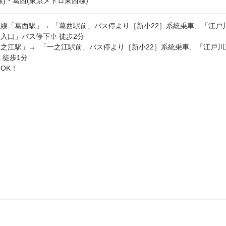
線)・葛西(東京メトロ東西線)
線「葛西駅」→ 「葛西駅前」バス停より［新小22］系統乗車、「江戸
入口」バス停下車 徒歩2分

之江駅」→  「一之江駅前」バス停より［新小22］系統乗車、「江戸川
徒歩1分

OK！