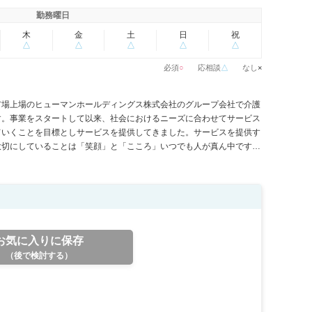
勤務曜日
木
金
土
日
祝
△
△
△
△
△
必須
○
応相談
△
なし
×
ド市場上場のヒューマンホールディングス株式会社のグループ会社で介護
す。事業をスタートして以来、社会におけるニーズに合わせてサービス
ていくことを目標としサービスを提供してきました。サービスを提供す
大切にしていることは「笑顔」と「こころ」いつでも人が真ん中です。
触れあおう いつでもお互いを思いやろう いつでもそっと支えあおう
ービスにかかわるすべての人が笑顔であることを理念として考えていま
お気に入りに保存
（後で検討する）