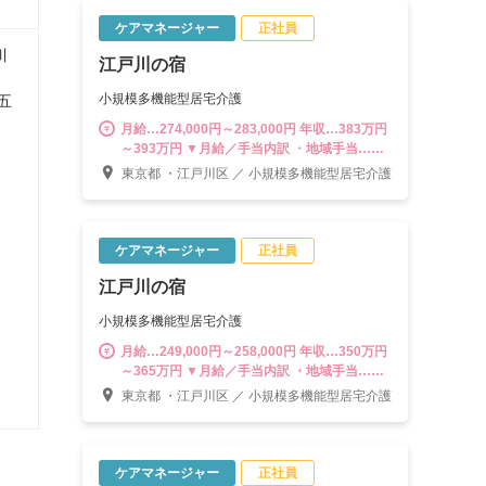
する道はもちろん、将来的には副施設長、施
設長をはじめ、3～5拠点を管轄する「マネジ
ケアマネージャー
正社員
ャー職」やスタッフの教育・育成に携われる
川
江戸川の宿
「スーパーバイザー」などキャリアは多彩。
様々なポジションに挑戦できる環境が魅力で
小規模多機能型居宅介護
五
す。
月給…274,000円～283,000円 年収…383万円
～393万円 ▼月給／手当内訳 ・地域手当…
30,000円 ・資格手当…21,000円 ・職責手当…
東京都 ・江戸川区 ／ 小規模多機能型居宅介護
3,000円 ・夜勤手当…25,000円（5回想定分／
超過分については別途支給） ・処遇改善手
当‥15,000円 ※時間外手当は別途支給（1分
単位） ---------------------------------------- 計画作成
ケアマネージャー
正社員
担当者として末永く活躍する道はもちろん、
江戸川の宿
将来的には副施設長、施設長をはじめ、3～5
拠点を管轄する「マネジャー職」やスタッフ
小規模多機能型居宅介護
の教育・育成に携われる「スーパーバイザ
ー」などキャリアは多彩。様々なポジション
月給…249,000円～258,000円 年収…350万円
に挑戦できる環境が魅力です。
～365万円 ▼月給／手当内訳 ・地域手当…
30,000円 ・資格手当…21,000円 ・職責手当…
東京都 ・江戸川区 ／ 小規模多機能型居宅介護
3,000円 ・処遇改善手当‥15,000円 ※時間外
手当は別途支給（1分単位） ------------------------
---------------- 計画作成担当者として末永く活躍
する道はもちろん、将来的には副施設長、施
ケアマネージャー
正社員