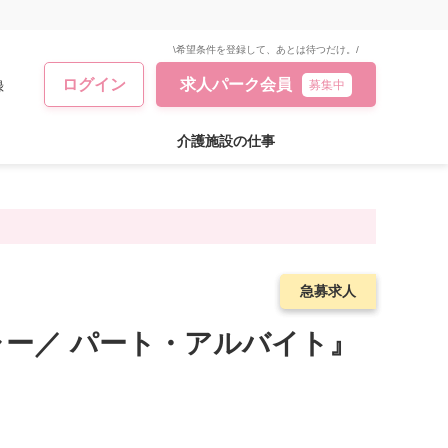
\希望条件を登録して、あとは待つだけ。/
ログイン
求人パーク会員
録
募集中
介護施設の仕事
急募求人
急募求人
ャー／ パート・アルバイト』