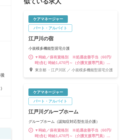
似ている求人
ケアマネージャー
パート・アルバイト
江戸川の宿
小規模多機能型居宅介護
▼時給／保有資格別 ※処遇改善手当（60円/
時)含む 時給1,470円～（介護支援専門員）
時給1,490円～（介護支援専門員＋認知症介護
東京都 ・江戸川区 ／ 小規模多機能型居宅介護
実践者研修修了者） 時給1,520円～（介護支援
社後
専門員＋認知症介護実践者研修修了者＋小規
模多機能型サービス等計画作成担当者研修修
能）
了者） ▼別途手当 ・夏冬一時金手当（年2
ケアマネージャー
回） ・時間外手当は別途支給（1分単位） -----
パート・アルバイト
----------------------------------- 計画作成担当者と
して末永く活躍する道はもちろん、将来的に
江戸川グループホーム
は副施設長、施設長をはじめ、3～5拠点を管
轄する「マネジャー職」やスタッフの教育・
グループホーム（認知症対応型生活介護）
育成に携われる「スーパーバイザー」などキ
ャリアは多彩。様々なポジションに挑戦でき
▼時給／保有資格別 ※処遇改善手当（60円/
る環境が魅力です。
時)含む 時給1,470円～（介護支援専門員）