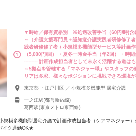
▼時給／保有資格別 ※処遇改善手当（60円/時)含む
～（介護支援専門員＋認知症介護実践者研修修了者）
践者研修修了者＋小規模多機能型サービス等計画作
（5,000円/回） ・夏冬一時金手当（年2回） ・時間外手当は別途支給
--------- 計画作成担当者として末永く活躍す
～5拠点を管轄する「マネジャー職」やスタッフの
リアは多彩。様々なポジションに挑戦できる環境が
東京都 ・江戸川区 ／ 小規模多機能型 居宅介護
一之江駅(都営新宿線)
葛西駅(東京メトロ東西線)
集】小規模多機能型居宅介護で計画作成担当者（ケアマネジャー）
バイク通勤OK★