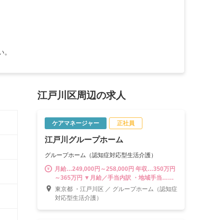
い。
江戸川区周辺の求人
ケアマネージャー
正社員
江戸川グループホーム
グループホーム（認知症対応型生活介護）
月給…249,000円～258,000円 年収…350万円
～365万円 ▼月給／手当内訳 ・地域手当…
30,000円 ・資格手当…21,000円 ・職責手当…
東京都 ・江戸川区 ／ グループホーム（認知症
3,000円 ・処遇改善手当‥15,000円 ※時間外
対応型生活介護）
手当は別途支給（1分単位） ------------------------
---------------- 計画作成担当者として末永く活躍