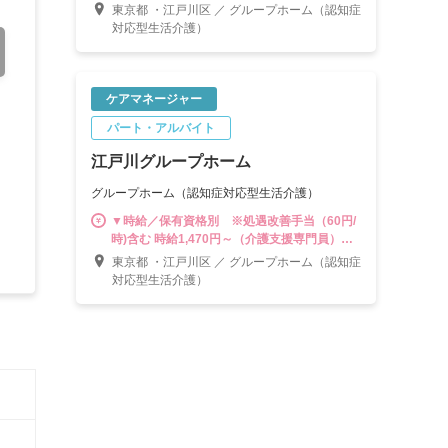
時給1,490円～（介護支援専門員＋認知症介護
東京都 ・江戸川区 ／ グループホーム（認知症
実践者研修修了者） 時給1,520円～（介護支援
対応型生活介護）
専門員＋認知症介護実践者研修修了者＋小規
模多機能型サービス等計画作成担当者研修修
了者） ▼別途手当 ・夜勤手当（5,000円/回）
・夏冬一時金手当（年2回） ・時間外手当は別
ケアマネージャー
途支給（1分単位） ------------------------------------
パート・アルバイト
---- 計画作成担当者として末永く活躍する道は
もちろん、将来的には副施設長、施設長をは
江戸川グループホーム
じめ、3～5拠点を管轄する「マネジャー職」
やスタッフの教育・育成に携われる「スーパ
グループホーム（認知症対応型生活介護）
ーバイザー」などキャリアは多彩。様々なポ
ジションに挑戦できる環境が魅力です。
▼時給／保有資格別 ※処遇改善手当（60円/
時)含む 時給1,470円～（介護支援専門員）
時給1,490円～（介護支援専門員＋認知症介護
東京都 ・江戸川区 ／ グループホーム（認知症
実践者研修修了者） 時給1,520円～（介護支援
対応型生活介護）
専門員＋認知症介護実践者研修修了者＋小規
模多機能型サービス等計画作成担当者研修修
了者） ▼別途手当 ・夏冬一時金手当（年2
回） ・時間外手当は別途支給（1分単位） -----
----------------------------------- 計画作成担当者と
して末永く活躍する道はもちろん、将来的に
は副施設長、施設長をはじめ、3～5拠点を管
轄する「マネジャー職」やスタッフの教育・
育成に携われる「スーパーバイザー」などキ