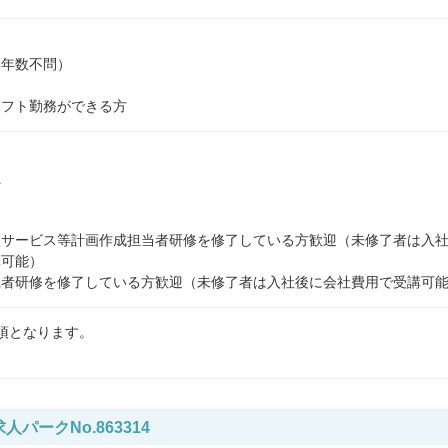
年数不問）

シフト勤務ができる方


型サービス等計画作成担当者研修を修了している方歓迎（未修了者は入
可能）

践者研修を修了している方歓迎（未修了者は入社後に会社費用で受講可
須となります。
人パークNo.863314