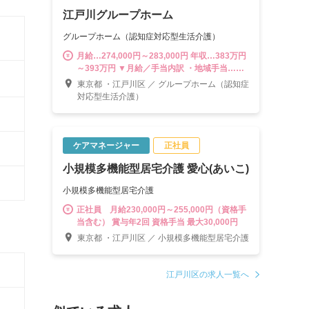
設長をはじめ、3～5拠点を管轄する「マネジ
江戸川グループホーム
ャー職」やスタッフの教育・育成に携われる
「スーパーバイザー」などキャリアは多彩。
グループホーム（認知症対応型生活介護）
様々なポジションに挑戦できる環境が魅力で
す。
月給…274,000円～283,000円 年収…383万円
～393万円 ▼月給／手当内訳 ・地域手当…
30,000円 ・資格手当…21,000円 ・職責手当…
東京都 ・江戸川区 ／ グループホーム（認知症
3,000円 ・夜勤手当…25,000円（5回想定分／
対応型生活介護）
超過分については別途支給） ・処遇改善手
当‥15,000円 ※時間外手当は別途支給（1分
単位） ---------------------------------------- 計画作成
担当者として末永く活躍する道はもちろん、
ケアマネージャー
正社員
将来的には副施設長、施設長をはじめ、3～5
小規模多機能型居宅介護 愛心(あいこ)
拠点を管轄する「マネジャー職」やスタッフ
の教育・育成に携われる「スーパーバイザ
小規模多機能型居宅介護
ー」などキャリアは多彩。様々なポジション
に挑戦できる環境が魅力です。
正社員 月給230,000円～255,000円（資格手
当含む） 賞与年2回 資格手当 最大30,000円
東京都 ・江戸川区 ／ 小規模多機能型居宅介護
江戸川区の求人一覧へ