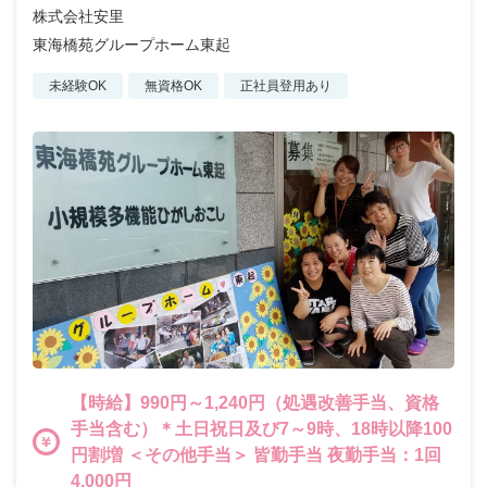
株式会社安里
東海橋苑グループホーム東起
未経験OK
無資格OK
正社員登用あり
【時給】990円～1,240円（処遇改善手当、資格
手当含む）＊土日祝日及び7～9時、18時以降100
円割増 ＜その他手当＞ 皆勤手当 夜勤手当：1回
4,000円