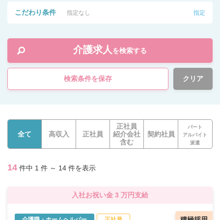
こだわり条件
指定なし
指定
介護求人
を検索する
検索条件を保存
クリア
正社員
パート
全て
高収入
正社員
紹介会社
契約社員
アルバイト
含む
派遣
14
件中 1 件 ～ 14 件を表示
入社お祝い金 3 万円支給
積極採用
介護職・ホームヘルパー
正社員