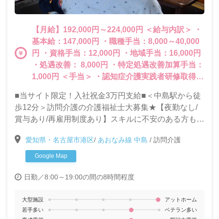
【月給】192,000円～224,000円 ＜給与内訳＞ ・
基本給：147,000円 ・職種手当：8,000～40,000
円 ・資格手当：12,000円 ・地域手当：16,000円
・処遇改善： 8,000円 ・特定処遇改善加算手当：
1,000円 ＜手当＞ ・認知症介護実践者研修取得
者：2,000円 ・特別ボーナス（処遇改善加算一時
■当サイト限定！入社祝金3万円支給■＜中島駅から徒
金＋特定処遇加算） (例）週5日勤務ケアス
歩12分＞訪問介護の介護福祉士大募集★【夜勤なし/
タッフ：総額27万1,000円＜12月と5月に支給＞
賞与あり/再雇用制度あり】スキルに不安のある方も歓
・賞与あり ・昇給あり
迎◎社内・外研修が充実しているから安心してお仕事
愛知県・名古屋市港区
/
あおなみ線 中島
/
訪問介護
スタート♪
Google Map
日勤／8:00～19:00の間の8時間程度
大型施設
アットホーム
若手多い
ベテラン多い