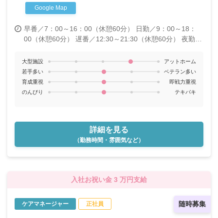
Google Map
早番／7：00～16：00（休憩60分）
日勤／9：00～18：
00（休憩60分）
遅番／12:30～21:30（休憩60分）
夜勤／
21：15～翌7：15（休憩120分）※月5～6回
大型施設
アットホーム
若手多い
ベテラン多い
育成重視
即戦力重視
のんびり
テキパキ
詳細を見る
（勤務時間・雰囲気など）
入社お祝い金 3 万円支給
随時募集
ケアマネージャー
正社員