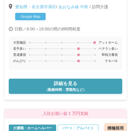
◎社内・外研修が充実しているから安心してお仕事ス
愛知県・名古屋市港区
/
あおなみ線 中島
/
訪問介護
タート♪
Google Map
日勤／8:00～19:00の間の8時間程度
大型施設
アットホーム
若手多い
ベテラン多い
育成重視
即戦力重視
のんびり
テキパキ
詳細を見る
（勤務時間・雰囲気など）
入社お祝い金 1 万円支給
積極採用
介護職・ホームヘルパー
パート・アルバイト