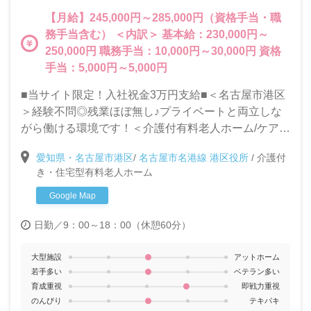
【月給】245,000円～285,000円（資格手当・職
務手当含む） ＜内訳＞ 基本給：230,000円～
250,000円 職務手当：10,000円～30,000円 資格
手当：5,000円～5,000円
■当サイト限定！入社祝金3万円支給■＜名古屋市港区
＞経験不問◎残業ほぼ無し♪プライベートと両立しな
がら働ける環境です！＜介護付有料老人ホーム/ケアマ
ネージャー募集＞
愛知県・名古屋市港区
/
名古屋市名港線 港区役所
/
介護付
き・住宅型有料老人ホーム
Google Map
日勤／9：00～18：00（休憩60分）
大型施設
アットホーム
若手多い
ベテラン多い
育成重視
即戦力重視
のんびり
テキパキ