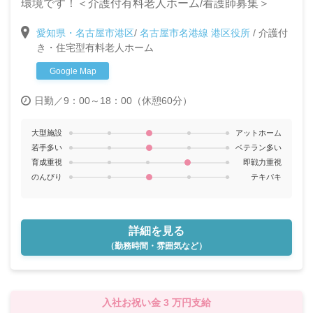
環境です！＜介護付有料老人ホーム/看護師募集＞
愛知県・名古屋市港区
/
名古屋市名港線 港区役所
/
介護付
き・住宅型有料老人ホーム
Google Map
日勤／9：00～18：00（休憩60分）
大型施設
アットホーム
若手多い
ベテラン多い
育成重視
即戦力重視
のんびり
テキパキ
詳細を見る
（勤務時間・雰囲気など）
入社お祝い金 3 万円支給