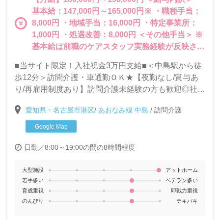
基本給：147,000円～165,000円※ ・職種手当：
8,000円 ・地域手当：16,000円 ・特定事業所：
1,000円 ・処遇改善：8,000円 ＜その他手当＞ ※
基本給は前職のケアスタッフ実務経験が反映され
ます。 ・資格手当（実務者研修）：7,000円 ・認
■当サイト限定！入社祝金3万円支給■＜中島駅から徒
知症介護実践者研修取得者：2,000円 ・特別ボー
歩12分＞訪問介護・車通勤ＯＫ★【夜勤なし/賞与あ
ナス（処遇改善加算一時金＋特定処遇加算）＜
り/再雇用制度あり】訪問介護未経験の方も歓迎◎社
12月と5月に支給＞ (例）週5勤務の場合：総額
内・外研修が充実しているから安心してお仕事スター
27万1,000円<2019年12月＋2020年5月実績＞ ・
愛知県・名古屋市港区
/
あおなみ線 中島
/
訪問介護
ト♪
賞与あり ・昇給あり
Google Map
日勤／8:00～19:00の間の8時間程度
大型施設
アットホーム
若手多い
ベテラン多い
育成重視
即戦力重視
のんびり
テキパキ