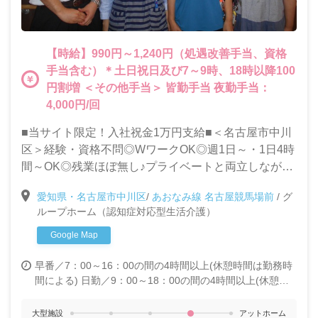
【時給】990円～1,240円（処遇改善手当、資格
手当含む）＊土日祝日及び7～9時、18時以降100
円割増 ＜その他手当＞ 皆勤手当 夜勤手当：
4,000円/回
■当サイト限定！入社祝金1万円支給■＜名古屋市中川
区＞経験・資格不問◎WワークOK◎週1日～・1日4時
間～OK◎残業ほぼ無し♪プライベートと両立しながら
働ける環境です！＜グループホーム/介護スタッフ募集
愛知県・名古屋市中川区
/
あおなみ線 名古屋競馬場前
/
グ
＞
ループホーム（認知症対応型生活介護）
Google Map
早番／7：00～16：00の間の4時間以上(休憩時間は勤務時
間による)
日勤／9：00～18：00の間の4時間以上(休憩時
間は勤務時間による)
遅番／12：30～21：30の間の4時間
以上(休憩時間は勤務時間による)
大型施設
アットホーム