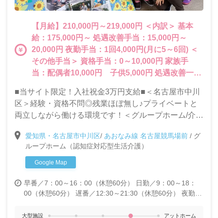
【月給】210,000円～219,000円 ＜内訳＞ 基本
給：175,000円～ 処遇改善手当：15,000円～
20,000円 夜勤手当：1回4,000円(月に5～6回) ＜
その他手当＞ 資格手当：0～10,000円 家族手
当：配偶者10,000円 子供5,000円 処遇改善一時
金：年2回支給（夏・冬） 皆勤手当：4,000円
■当サイト限定！入社祝金3万円支給■＜名古屋市中川
区＞経験・資格不問◎残業ほぼ無し♪プライベートと
両立しながら働ける環境です！＜グループホーム/介護
スタッフ募集＞
愛知県・名古屋市中川区
/
あおなみ線 名古屋競馬場前
/
グ
ループホーム（認知症対応型生活介護）
Google Map
早番／7：00～16：00（休憩60分）
日勤／9：00～18：
00（休憩60分）
遅番／12:30～21:30（休憩60分）
夜勤／
21：15～翌7：15（休憩120分）※月5～6回
大型施設
アットホーム