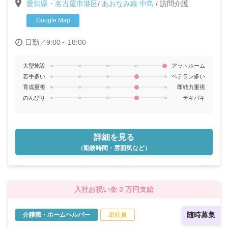
愛知県・名古屋市港区
/
あおなみ線 中島
/
訪問介護
Google Map
日勤／9:00～18:00
大型施設
アットホーム
若手多い
ベテラン多い
育成重視
即戦力重視
のんびり
テキパキ
詳細を見る
（勤務時間・雰囲気など）
入社お祝い金 3 万円支給
随時募集
介護職・ホームヘルパー
正社員