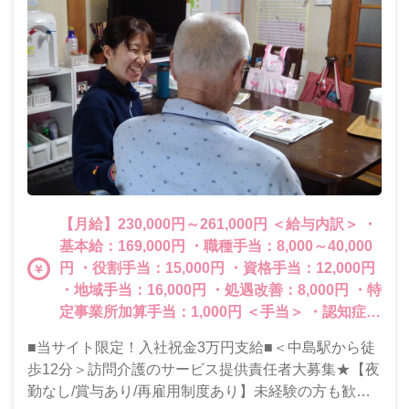
【月給】230,000円～261,000円 ＜給与内訳＞ ・
基本給：169,000円 ・職種手当：8,000～40,000
円 ・役割手当：15,000円 ・資格手当：12,000円
・地域手当：16,000円 ・処遇改善：8,000円 ・特
定事業所加算手当：1,000円 ＜手当＞ ・認知症介
護実践者研修取得者：2,000円 ・特別ボーナス
■当サイト限定！入社祝金3万円支給■＜中島駅から徒
（処遇改善加算一時金＋特定処遇加算）（12月
歩12分＞訪問介護のサービス提供責任者大募集★【夜
と5月に支給） <例：週５勤務：年間27
勤なし/賞与あり/再雇用制度あり】未経験の方も歓迎
万1，000円実績＞