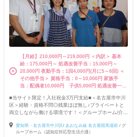
【月給】210,000円～219,000円 ＜内訳＞ 基本
給：175,000円～ 処遇改善手当：15,000円～
20,000円 夜勤手当：1回4,000円(月に5～6回) ＜
その他手当＞ 資格手当：0～10,000円 家族手
当：配偶者10,000円 子供5,000円 処遇改善一時
金：年2回支給（夏・冬） 皆勤手当：4,000円
■当サイト限定！入社祝金3万円支給■＜名古屋市中川
区＞経験・資格不問◎残業ほぼ無し♪プライベートと
両立しながら働ける環境です！＜グループホーム/介護
スタッフ募集＞
愛知県・名古屋市中川区
/
あおなみ線 名古屋競馬場前
/
グ
ループホーム（認知症対応型生活介護）