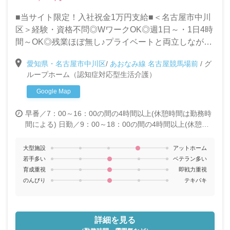
■当サイト限定！入社祝金1万円支給■＜名古屋市中川
区＞経験・資格不問◎WワークOK◎週1日～・1日4時
間～OK◎残業ほぼ無し♪プライベートと両立しながら
働ける環境です！＜グループホーム/介護スタッフ募集
愛知県・名古屋市中川区
/
あおなみ線 名古屋競馬場前
/
グ
＞
ループホーム（認知症対応型生活介護）
Google Map
早番／7：00～16：00の間の4時間以上(休憩時間は勤務時
間による)
日勤／9：00～18：00の間の4時間以上(休憩時
間は勤務時間による)
遅番／12：30～21：30の間の4時間
以上(休憩時間は勤務時間による)
夜勤／21：15～翌7：
大型施設
アットホーム
15（休憩120分)
若手多い
ベテラン多い
育成重視
即戦力重視
のんびり
テキパキ
詳細を見る