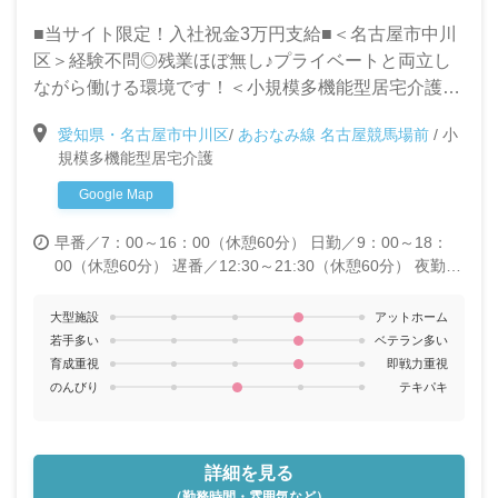
5,000円 処遇改善一時金：年2回支給（夏・冬）
■当サイト限定！入社祝金3万円支給■＜名古屋市中川
皆勤手当：4,000円
区＞経験不問◎残業ほぼ無し♪プライベートと両立し
ながら働ける環境です！＜小規模多機能型居宅介護施
設/介護スタッフ募集＞
愛知県・名古屋市中川区
/
あおなみ線 名古屋競馬場前
/
小
規模多機能型居宅介護
Google Map
早番／7：00～16：00（休憩60分）
日勤／9：00～18：
00（休憩60分）
遅番／12:30～21:30（休憩60分）
夜勤／
21：15～翌7：15（休憩120分）※月5～6回
大型施設
アットホーム
若手多い
ベテラン多い
育成重視
即戦力重視
のんびり
テキパキ
詳細を見る
（勤務時間・雰囲気など）