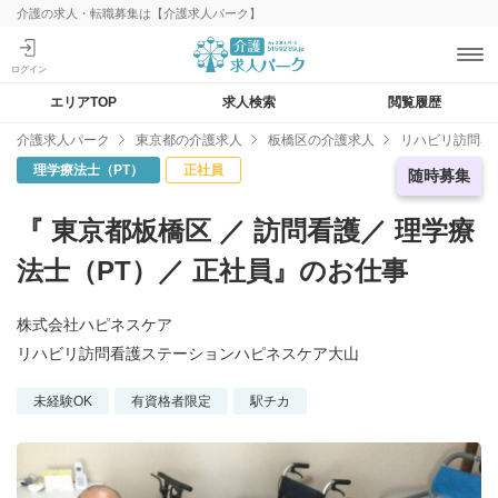
介護の求人・転職募集は【介護求人パーク】
エリアTOP
求人検索
閲覧履歴
介護求人パーク
東京都の介護求人
板橋区の介護求人
リハビリ訪問看
理学療法士（PT）
正社員
急募求人
随時募集
『 東京都板橋区 ／ 訪問看護／ 理学療
法士（PT）／ 正社員』のお仕事
株式会社ハピネスケア
リハビリ訪問看護ステーションハピネスケア大山
未経験OK
有資格者限定
駅チカ