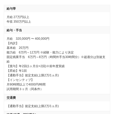
給与帯
月給
27万円以上
年収
350万円以上
給与・手当
月給　320,000円 〜 400,000円

【内訳】

基本給　20万円

能力給　6万円～12万円 ※経験・能力により決定

固定残業手当　6万円～8万円（時間外手当30時間分）※超過分は別途支
給

【賞与】年2回(1ヶ月分×2回)※前年度実績

【昇給】年1回

【通勤手当】規定支給(上限2万/1ヵ月)

【インセンティブ】

月90時間以上で4000円/時間

試用期間３ヶ月（同条件）
交通費
【通勤手当】規定支給(上限2万/1ヵ月)