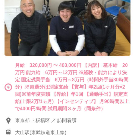
月給 320,000円 〜 400,000円 【内訳】 基本給 20
万円 能力給 6万円～12万円 ※経験・能力により決
定 固定残業手当 6万円～8万円（時間外手当30時間
分）※超過分は別途支給 【賞与】年2回(1ヶ月分×2
回)※前年度実績 【昇給】年1回 【通勤手当】規定支
給(上限2万/1ヵ月) 【インセンティブ】 月90時間以上
で4000円/時間 試用期間３ヶ月（同条件）
東京都 ・板橋区 ／ 訪問看護
大山駅(東武鉄道東上線)