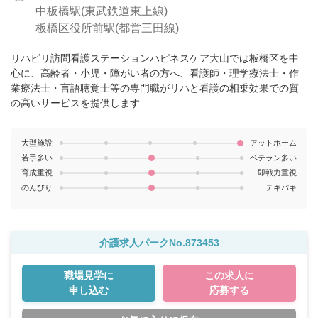
中板橋駅(東武鉄道東上線)
板橋区役所前駅(都営三田線)
リハビリ訪問看護ステーションハピネスケア大山では板橋区を中
心に、高齢者・小児・障がい者の方へ、看護師・理学療法士・作
業療法士・言語聴覚士等の専門職がリハと看護の相乗効果での質
の高いサービスを提供します
大型施設
アットホーム
若手多い
ベテラン多い
育成重視
即戦力重視
のんびり
テキパキ
介護求人パークNo.873453
職場見学に
この求人に
申し込む
応募する