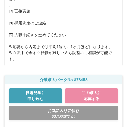
↓

[3] 面接実施

↓

[4] 採用決定のご連絡

↓

[5] 入職手続きを進めてください

※応募から内定までは平均1週間～1ヶ月ほどになります。

※在職中で今すぐ転職が難しい方も調整のご相談が可能で
す。
介護求人パークNo.873453
職場見学に
この求人に
申し込む
応募する
お気に入りに保存
（後で検討する）