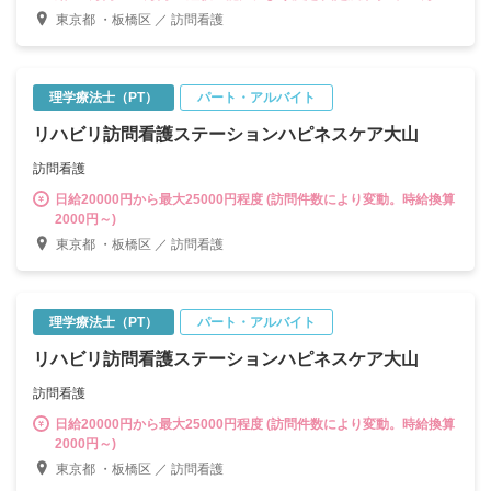
～8万円（時間外手当30時間分）※超過分は別途支給 【賞与】年2回
東京都 ・板橋区 ／ 訪問看護
(1ヶ月分×2回)※前年度実績 【昇給】年1回 【インセンティブ】 月
90時間以上で4000円/時間 試用期間３ヶ月（同条件）
理学療法士（PT）
パート・アルバイト
リハビリ訪問看護ステーションハピネスケア大山
訪問看護
日給20000円から最大25000円程度 (訪問件数により変動。時給換算
2000円～)
東京都 ・板橋区 ／ 訪問看護
理学療法士（PT）
パート・アルバイト
リハビリ訪問看護ステーションハピネスケア大山
訪問看護
日給20000円から最大25000円程度 (訪問件数により変動。時給換算
2000円～)
東京都 ・板橋区 ／ 訪問看護