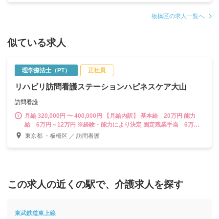
板橋区の求人一覧へ
似ている求人
理学療法士（PT）
正社員
リハビリ訪問看護ステーションハピネスケア大山
訪問看護
月給 320,000円 〜 400,000円 【月給内訳】 基本給 20万円 能力
給 6万円～12万円 ※経験・能力により決定 固定残業手当 6万円
～8万円（時間外手当30時間分）※超過分は別途支給 【賞与】年2回
東京都 ・板橋区 ／ 訪問看護
(1ヶ月分×2回)※前年度実績 【昇給】年1回 【インセンティブ】 月
90時間以上で4000円/時間 試用期間３ヶ月（同条件）
この求人の近くの駅で、介護求人を探す
東武鉄道東上線