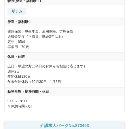
特長(待遇・福利厚生)
駅チカ
待遇・福利厚生
健康保険、厚生年金、雇用保険、労災保険

退職金制度（正職員、勤続3年以上）

定年　65歳

再雇用　70歳
休日・休暇
土日（希望の方は平日のお休みも相談に応じます）

週休2日

年間休日120日

年末年始休暇（12月30日～1月3日）
勤務形態・勤務時間・休日
9:00～18:00

※休憩時間60分
介護求人パークNo.873453