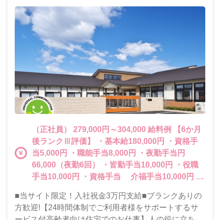
（正社員） 279,000円～304,000 給料例 【6か月
後ランクⅢ評価】 ・基本給180,000円 ・資格手
当5,000円 ・職能手当8,000円 ・夜勤手当円
66,000（夜勤6回） ・皆勤手当10,000円 ・役職
手当10,000円 ・資格手当 介福手当10,000円
喀痰修了手当5,000円 実務者修了5,000円 ・職
■当サイト限定！入社祝金3万円支給■ブランクありの
能手当15,000円超 ・夜勤職能1,000円超 ・役職手
方歓迎!【24時間体制でご利用者様をサポートするサ
当10,000円以上 ・子供扶養手当10,000円/1子 夏
ービス付高齢者向け住宅でのお仕事】人の役に立ちた