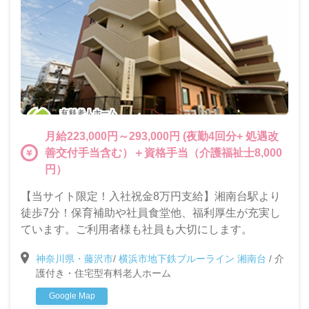
月給223,000円～293,000円 (夜勤4回分+ 処遇改
善交付手当含む）＋資格手当（介護福祉士8,000
円）
【当サイト限定！入社祝金8万円支給】湘南台駅より
徒歩7分！保育補助や社員食堂他、福利厚生が充実し
ています。ご利用者様も社員も大切にします。
神奈川県・藤沢市
/
横浜市地下鉄ブルーライン 湘南台
/
介
護付き・住宅型有料老人ホーム
Google Map