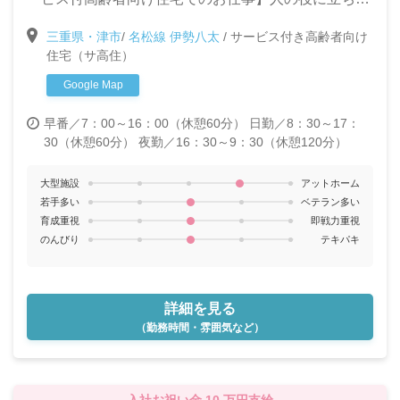
冬4～6か月 ※昨季実績：夏冬4か月、春秋2か月
い!と言う気持ちがある方なら未経験でも大丈夫。充実
※研修期間中223,000円～
三重県・津市
/
名松線 伊勢八太
/
サービス付き高齢者向け
の終身介護体制でターミナルケアに取り組めます。大
住宅（サ高住）
きな「感動」と「やりがい」のつまった場所です!
Google Map
早番／7：00～16：00（休憩60分）
日勤／8：30～17：
30（休憩60分）
夜勤／16：30～9：30（休憩120分）
大型施設
アットホーム
若手多い
ベテラン多い
育成重視
即戦力重視
のんびり
テキパキ
詳細を見る
（勤務時間・雰囲気など）
入社お祝い金 10 万円支給