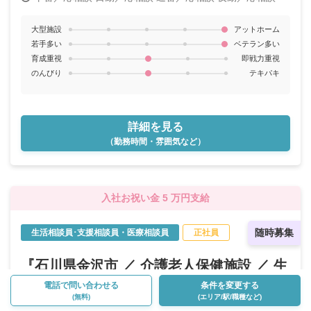
大型施設
アットホーム
若手多い
ベテラン多い
育成重視
即戦力重視
のんびり
テキパキ
詳細を見る
（勤務時間・雰囲気など）
入社お祝い金 5 万円支給
随時募集
生活相談員･支援相談員・医療相談員
正社員
『石川県金沢市 ／ 介護老人保健施設 ／ 生
活相談員･支援相談員・医療相談員 ／ 正社
電話で問い合わせる
条件を変更する
(無料)
(エリア/駅/職種など)
員』のお仕事