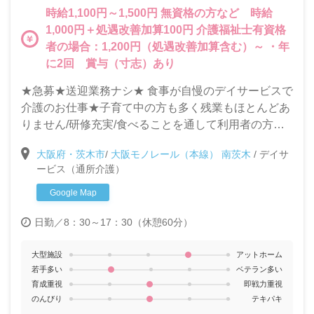
時給1,100円～1,500円 無資格の方など 時給
1,000円＋処遇改善加算100円 介護福祉士有資格
者の場合：1,200円（処遇改善加算含む）～ ・年
に2回 賞与（寸志）あり
★急募★送迎業務ナシ★ 食事が自慢のデイサービスで
介護のお仕事★子育て中の方も多く残業もほとんどあ
りません/研修充実/食べることを通して利用者の方の
生きがいづくりのお手伝いをします。ステップアップ
大阪府・茨木市
/
大阪モノレール（本線） 南茨木
/
デイサ
したい方や、働く女性が働き易い会社です◎
ービス（通所介護）
Google Map
日勤／8：30～17：30（休憩60分）
大型施設
アットホーム
若手多い
ベテラン多い
育成重視
即戦力重視
のんびり
テキパキ