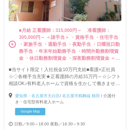
■月給 正看護師：315,000円～ 准看護師：
305,000円～ ＜諸手当＞ ・資格手当 ・住宅手当
・家族手当 ・通勤手当 ・夜勤手当 ・日曜祝日勤
務手当 ・年末年始勤務手当 ・時間外勤務割増賃
金 ・休日勤務割増賃金 ・深夜勤務割増賃金 ＜そ
の他＞ ・資格取得支援あり ・賞与（年2回）
■当サイト限定！入社祝金10万円支給■看護×正社員
☆◇各種手当充実★正看護師の月給31万円～☆シフト
相談OK♪有料老人ホームで資格を生かして働きません
か？
愛知県・名古屋市天白区
/
名古屋市鶴舞線 植田
/
介護付
き・住宅型有料老人ホーム
Google Map
日勤／9:00～18:00
夜勤／16:30～9:30