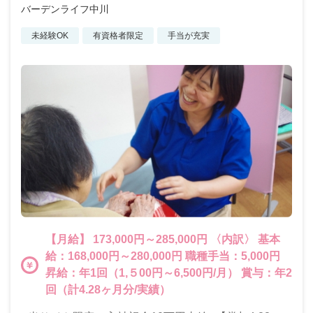
バーデンライフ中川
未経験OK
有資格者限定
手当が充実
【月給】 173,000円～285,000円 〈内訳〉 基本
給：168,000円～280,000円 職種手当：5,000円
昇給：年1回（1,５00円～6,500円/月） 賞与：年2
回（計4.28ヶ月分/実績）