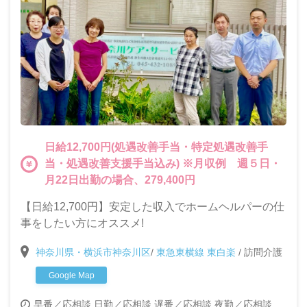
日給12,700円(処遇改善手当・特定処遇改善手
当・処遇改善支援手当込み) ※月収例 週５日・
月22日出勤の場合、279,400円
【日給12,700円】安定した収入でホームヘルパーの仕
事をしたい方にオススメ!
神奈川県・横浜市神奈川区
/
東急東横線 東白楽
/
訪問介護
Google Map
早番／応相談
日勤／応相談
遅番／応相談
夜勤／応相談