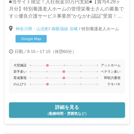
■当サイト限定！入社祝金10万円支給■【賞与4.28ヶ
月分】特別養護老人ホームの管理栄養士さんの募集で
す☆優良介護サービス事業所”かながわ認証”受賞！よ
り質の高いサービスの提供を一緒に目指してくれる
神奈川県・山北町
/
御殿場線 谷峨
/
特別養護老人ホーム
方、お待ちしています！
Google Map
日勤／8:15～17:15（休憩60分）
大型施設
アットホーム
若手多い
ベテラン多い
育成重視
即戦力重視
のんびり
テキパキ
詳細を見る
（勤務時間・雰囲気など）