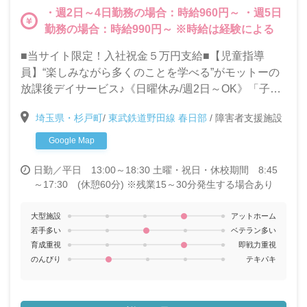
・週2日～4日勤務の場合：時給960円～ ・週5日
勤務の場合：時給990円～ ※時給は経験による
■当サイト限定！入社祝金５万円支給■【児童指導
員】“楽しみながら多くのことを学べる”がモットーの
放課後デイサービス♪《日曜休み/週2日～OK》「子ど
もたちと関わる仕事がしたい」「久しぶりに職場復帰
埼玉県・杉戸町
/
東武鉄道野田線 春日部
/
障害者支援施設
したい」そんな方も歓迎します★
Google Map
日勤／平日 13:00～18:30 土曜・祝日・休校期間 8:45
～17:30 (休憩60分) ※残業15～30分発生する場合あり
大型施設
アットホーム
若手多い
ベテラン多い
育成重視
即戦力重視
のんびり
テキパキ