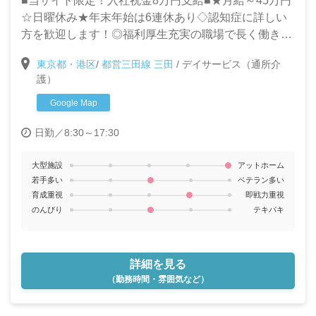
■当サイト限定！入社祝金8万円支給■★月給～45万円
☆日曜休み★年末年始は6連休あり◇認知症に詳しい
方を歓迎します！◎福利厚生充実の職場で長く働きま
せんか？
東京都・港区
/
都営三田線 三田
/
デイサービス（通所介
護）
Google Map
日勤／8:30～17:30
大型施設
アットホーム
若手多い
ベテラン多い
育成重視
即戦力重視
のんびり
テキパキ
詳細を見る
（勤務時間・雰囲気など）