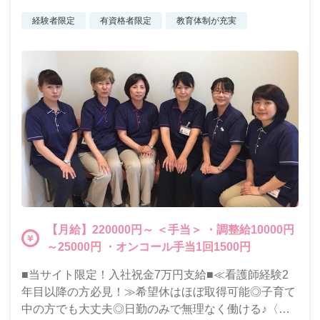
経験者限定
有資格者限定
教育体制が充実
【月給】220000円～ ＜手当＞ ・調整給10000円
～25000円 ・オンコール手当1回1500円
■当サイト限定！入社祝金7万円支給■≪看護師経験2
年目以降の方必見！≫希望休はほぼ取得可能◎子育て
中の方でも大丈夫◎日勤のみで無理なく働ける♪〈賞