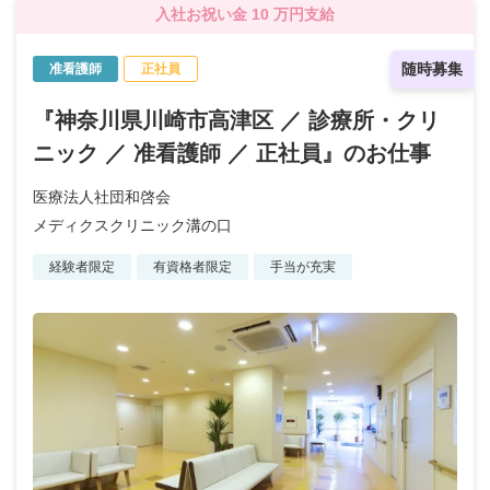
入社お祝い金 10 万円支給
随時募集
准看護師
正社員
『神奈川県川崎市高津区 ／ 診療所・クリ
ニック ／ 准看護師 ／ 正社員』のお仕事
医療法人社団和啓会
メディクスクリニック溝の口
経験者限定
有資格者限定
手当が充実