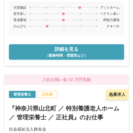
大型施設
アットホーム
若手多い
ベテラン多い
育成重視
即戦力重視
のんびり
テキパキ
詳細を見る
（勤務時間・雰囲気など）
入社お祝い金 10 万円支給
急募求人
管理栄養士
正社員
『神奈川県山北町 ／ 特別養護老人ホーム
／ 管理栄養士 ／ 正社員』のお仕事
社会福祉法人静友会