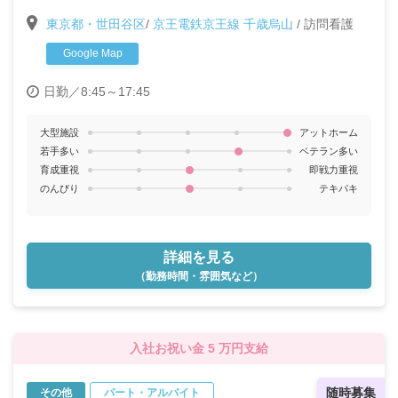
与年2回〉〈夏季休暇3日・年末年始休暇あり〉
東京都・世田谷区
/
京王電鉄京王線 千歳烏山
/
訪問看護
Google Map
日勤／8:45～17:45
大型施設
アットホーム
若手多い
ベテラン多い
育成重視
即戦力重視
のんびり
テキパキ
詳細を見る
（勤務時間・雰囲気など）
入社お祝い金 5 万円支給
随時募集
その他
パート・アルバイト