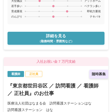
大型施設
アットホーム
若手多い
ベテラン多い
育成重視
即戦力重視
のんびり
テキパキ
詳細を見る
（勤務時間・雰囲気など）
入社お祝い金 7 万円支給
随時募集
看護師
正社員
『東京都世田谷区 ／ 訪問看護 ／ 看護師
／ 正社員』のお仕事
医療法人社団はなまる会 訪問看護ステーションはな
訪問看護ステーション はな