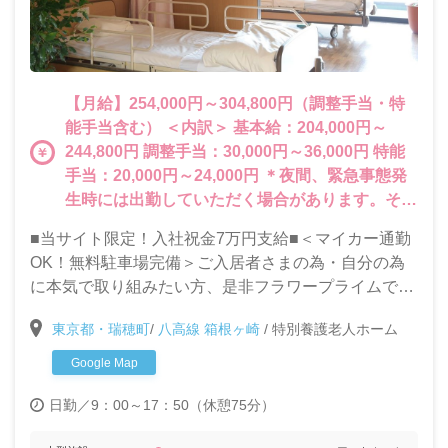
【月給】254,000円～304,800円（調整手当・特
能手当含む） ＜内訳＞ 基本給：204,000円～
244,800円 調整手当：30,000円～36,000円 特能
手当：20,000円～24,000円 ＊夜間、緊急事態発
生時には出勤していただく場合があります。その
分の賃金は別途支給いたします。
■当サイト限定！入社祝金7万円支給■＜マイカー通勤
OK！無料駐車場完備＞ご入居者さまの為・自分の為
に本気で取り組みたい方、是非フラワープライムで一
緒に働きましょう！ご入居者様のQOL（生活の質）向
東京都・瑞穂町
/
八高線 箱根ヶ崎
/
特別養護老人ホーム
上に特化した取り組みを行い、おむつゼロを目指して
います。
Google Map
日勤／9：00～17：50（休憩75分）