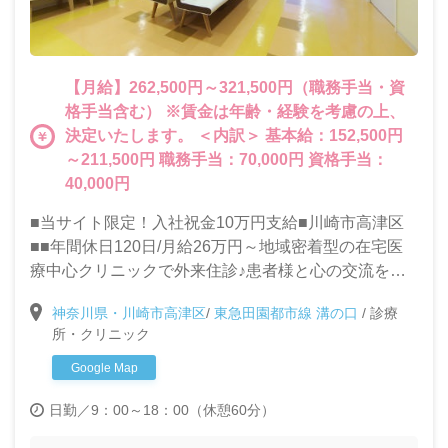
【月給】262,500円～321,500円（職務手当・資
格手当含む） ※賃金は年齢・経験を考慮の上、
決定いたします。 ＜内訳＞ 基本給：152,500円
～211,500円 職務手当：70,000円 資格手当：
40,000円
■当サイト限定！入社祝金10万円支給■川崎市高津区
■■年間休日120日/月給26万円～地域密着型の在宅医
療中心クリニックで外来住診♪患者様と心の交流を大
切にできる方を求めています！
神奈川県・川崎市高津区
/
東急田園都市線 溝の口
/
診療
所・クリニック
Google Map
日勤／9：00～18：00（休憩60分）