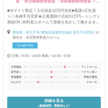
金 ・休日勤務割増賃金 ・深夜勤務割増賃金 ＜そ
の他＞ ・資格取得支援あり ・賞与（年2回：処遇
■当サイト限定！入社祝金10万円支給■看護×正社員
改善手当含）
☆◇各種手当充実★正看護師の月給31万円～☆シフト
相談OK♪有料老人ホームで資格を生かして働きません
か？
愛知県・長久手市
/
愛知高速東部丘陵線 長久手古戦場
/
介
護付き・住宅型有料老人ホーム
Google Map
日勤／9:00～18:00
夜勤／16:30～9:30
大型施設
アットホーム
若手多い
ベテラン多い
育成重視
即戦力重視
のんびり
テキパキ
詳細を見る
（勤務時間・雰囲気など）