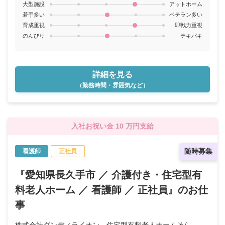
大型施設
アットホーム
若手多い
ベテラン多い
育成重視
即戦力重視
のんびり
テキパキ
詳細を見る
（勤務時間・雰囲気など）
入社お祝い金 10 万円支給
随時募集
看護師
正社員
『愛知県長久手市 ／ 介護付き・住宅型有
料老人ホーム ／ 看護師 ／ 正社員』のお仕
事