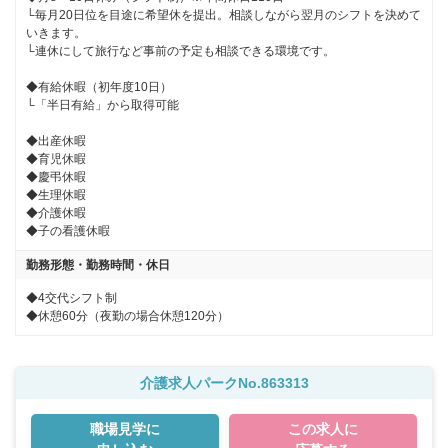
└毎月20日位を目途に希望休を提出。相談しながら翌月のシフトを決めて
いきます。

└連休にして旅行など事前の予定も相談できる環境です。

◆有給休暇（初年度10日）

└「半日有給」から取得可能

◆出産休暇

◆育児休暇

◆慶弔休暇

◆生理休暇

◆介護休暇

◆子の看護休暇
勤務形態・勤務時間・休日
◆4交代シフト制

◆休憩60分（夜勤の場合休憩120分）
介護求人パークNo.863313
職場見学に
この求人に