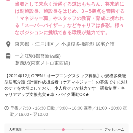
当者として末永く活躍する道はもちろん、将来的に
は副施設長、施設長をはじめ、3～5拠点を管轄する
「マネジャー職」やスタッフの教育・育成に携われ
る「スーパーバイザー」などキャリアは多彩。様々
なポジションに挑戦できる環境が魅力です。
東京都 ・江戸川区 ／ 小規模多機能型 居宅介護
一之江駅(都営新宿線)
葛西駅(東京メトロ東西線)
【2021年12月OPEN！オープニングスタッフ募集】小規模多機能
型居宅介護で計画作成担当者（ケアマネジャー）の募集です♪1対1
のケアを大切にしており、少人数ケアが魅力です！研修制度・キ
ャリアアップ支援充実★車・バイク通勤OK★
早番／7:30～16:30
日勤／9:00～18:00
遅番／11:00～20:00
夜
勤／16:00～翌10:00
大型施設
アットホーム