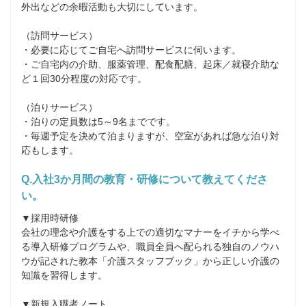
外出などの余暇活動も大切にしています。

（訪問サービス）

・必要に応じてご自宅へ訪問サービスに伺います。

・ご自宅内の介助、服薬管理、配食配膳、起床／就寝介助な
ど１回30分程度の対応です。

（泊りサービス）

・泊りの定員数は5～9名までです。

・毎週予定を決めて泊まりますが、空室があれば急な泊り対
応もします。
Q.入社3か月間の教育・研修について教えてくださ
い。
▼採用時研修

会社の理念や介護をする上での適切なマナーをイチから学べ
る導入研修プログラムや、職員全員へ配られる独自のノウハ
ウが記された教本「介護スタッフブック」から正しい介護の
知識を習得します。

▼新規入職者ノート
