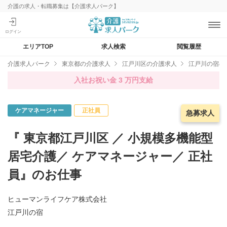
介護の求人・転職募集は【介護求人パーク】
エリアTOP
求人検索
閲覧履歴
介護求人パーク
東京都の介護求人
江戸川区の介護求人
江戸川の宿の
入社お祝い金 3 万円支給
ケアマネージャー
正社員
急募求人
急募求人
『 東京都江戸川区 ／ 小規模多機能型
居宅介護／ ケアマネージャー／ 正社
員』のお仕事
ヒューマンライフケア株式会社
江戸川の宿