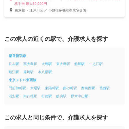
格手当 最大30,000円
東京都 ・江戸川区 ／ 小規模多機能型居宅介護
この求人の近くの駅で、介護求人を探す
都営新宿線
住吉駅
西大島駅
大島駅
東大島駅
船堀駅
一之江駅
瑞江駅
篠崎駅
本八幡駅
東京メトロ東西線
門前仲町駅
木場駅
東陽町駅
南砂町駅
西葛西駅
葛西駅
浦安駅
南行徳駅
行徳駅
妙典駅
原木中山駅
この求人と同じ条件で、介護求人を探す