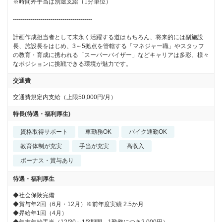
※時間外手当は別途支給（1分単位）

----------------------------------------

計画作成担当者として末永く活躍する道はもちろん、将来的には副施設
長、施設長をはじめ、3～5拠点を管轄する「マネジャー職」やスタッフ
の教育・育成に携われる「スーパーバイザー」などキャリアは多彩。様々
なポジションに挑戦できる環境が魅力です。
交通費
交通費規定内支給（上限50,000円/月）
特長(待遇・福利厚生)
資格取得サポート
車勤務OK
バイク通勤OK
教育体制が充実
手当が充実
高収入
ボーナス・賞与あり
待遇・福利厚生
◆社会保険完備

◆賞与年2回（6月・12月）※前年度実績 2.5か月

◆昇給年1回（4月）
