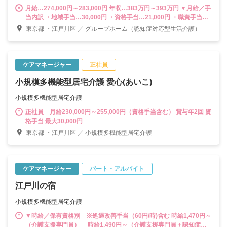
月給…274,000円～283,000円 年収…383万円～393万円 ▼月給／手
当内訳 ・地域手当…30,000円 ・資格手当…21,000円 ・職責手当…
3,000円 ・夜勤手当…25,000円（5回想定分／超過分については別途
東京都 ・江戸川区 ／ グループホーム（認知症対応型生活介護）
支給） ・処遇改善手当‥15,000円 ※時間外手当は別途支給（1分単
位） ---------------------------------------- 計画作成担当者として末永く活
躍する道はもちろん、将来的には副施設長、施設長をはじめ、3～5
拠点を管轄する「マネジャー職」やスタッフの教育・育成に携われ
ケアマネージャー
正社員
る「スーパーバイザー」などキャリアは多彩。様々なポジションに
小規模多機能型居宅介護 愛心(あいこ)
挑戦できる環境が魅力です。
小規模多機能型居宅介護
正社員 月給230,000円～255,000円（資格手当含む） 賞与年2回 資
格手当 最大30,000円
東京都 ・江戸川区 ／ 小規模多機能型居宅介護
ケアマネージャー
パート・アルバイト
江戸川の宿
小規模多機能型居宅介護
▼時給／保有資格別 ※処遇改善手当（60円/時)含む 時給1,470円～
（介護支援専門員） 時給1,490円～（介護支援専門員＋認知症介