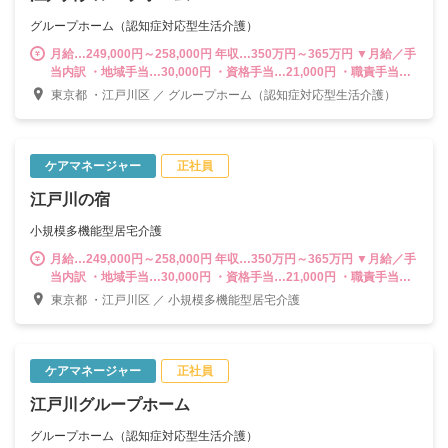
グループホーム（認知症対応型生活介護）
月給…249,000円～258,000円 年収…350万円～365万円 ▼月給／手
当内訳 ・地域手当…30,000円 ・資格手当…21,000円 ・職責手当…
3,000円 ・処遇改善手当‥15,000円 ※時間外手当は別途支給（1分
東京都 ・江戸川区 ／ グループホーム（認知症対応型生活介護）
単位） ---------------------------------------- 計画作成担当者として末永く
活躍する道はもちろん、将来的には副施設長、施設長をはじめ、3～
5拠点を管轄する「マネジャー職」やスタッフの教育・育成に携われ
る「スーパーバイザー」などキャリアは多彩。様々なポジションに
ケアマネージャー
正社員
挑戦できる環境が魅力です。
江戸川の宿
小規模多機能型居宅介護
月給…249,000円～258,000円 年収…350万円～365万円 ▼月給／手
当内訳 ・地域手当…30,000円 ・資格手当…21,000円 ・職責手当…
3,000円 ・処遇改善手当‥15,000円 ※時間外手当は別途支給（1分
東京都 ・江戸川区 ／ 小規模多機能型居宅介護
単位） ---------------------------------------- 計画作成担当者として末永く
活躍する道はもちろん、将来的には副施設長、施設長をはじめ、3～
5拠点を管轄する「マネジャー職」やスタッフの教育・育成に携われ
る「スーパーバイザー」などキャリアは多彩。様々なポジションに
ケアマネージャー
正社員
挑戦できる環境が魅力です。
江戸川グループホーム
グループホーム（認知症対応型生活介護）