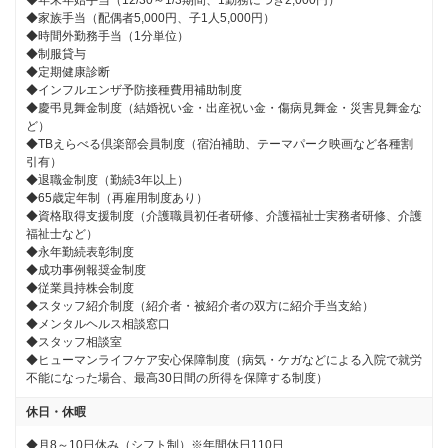
◆年末年始手当（12/30～1/3期間、1勤務につき2,000円）

◆家族手当（配偶者5,000円、子1人5,000円）

◆時間外勤務手当（1分単位）

◆制服貸与

◆定期健康診断

◆インフルエンザ予防接種費用補助制度

◆慶弔見舞金制度（結婚祝い金・出産祝い金・傷病見舞金・災害見舞金な
ど）

◆TBえらべる倶楽部会員制度（宿泊補助、テーマパーク映画など各種割
引有）

◆退職金制度（勤続3年以上）

◆65歳定年制（再雇用制度あり）

◆資格取得支援制度（介護職員初任者研修、介護福祉士実務者研修、介護
福祉士など）

◆永年勤続表彰制度

◆成功事例報奨金制度

◆従業員持株会制度

◆スタッフ紹介制度（紹介者・被紹介者の双方に紹介手当支給）

◆メンタルヘルス相談窓口

◆スタッフ相談室

◆ヒューマンライフケア安心保障制度（病気・ケガなどによる入院で就労
不能になった場合、最高30日間の所得を保障する制度）
休日・休暇
◆月8～10日休み（シフト制）※年間休日110日
