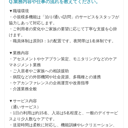
Q.業務内容や仕事の流れを教えてください。
▼職場環境

・小規模多機能は「泊り/通い/訪問」のサービスをスタッフが
協力しあって対応します。

・ご利用者の変化やご家族の要望に応じて丁寧な支援を心掛
けます。

・職員体制は原則3：1の配置です。夜間帯は1名体制です。

▼業務内容

・アセスメントやケアプラン策定、モニタリングなどのケア
マネジメント業務

・ご入居者やご家族への相談援助

・病院などの外部機関や社会資源、多職種との連携

・ケアカンファレンスの企画運営や改善指導

・介護業務全般

▼サービス内容

（通いサービス）

・1日の利用は約15名、入浴は5名程度と、一般のデイサービ
スより少人数なケアです。

・送迎時間は柔軟に対応し、機能訓練やレクリエーション、