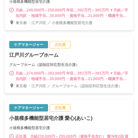
小規模多機能型居宅介護
月給…249,000円～258,000円 年収…350万円～365万円 ▼月給／手
当内訳 ・地域手当…30,000円 ・資格手当…21,000円 ・職責手当…
3,000円 ・処遇改善手当‥15,000円 ※時間外手当は別途支給（1分
東京都 ・江戸川区 ／ 小規模多機能型居宅介護
単位） ---------------------------------------- 計画作成担当者として末永く
活躍する道はもちろん、将来的には副施設長、施設長をはじめ、3～
5拠点を管轄する「マネジャー職」やスタッフの教育・育成に携われ
る「スーパーバイザー」などキャリアは多彩。様々なポジションに
ケアマネージャー
正社員
挑戦できる環境が魅力です。
江戸川グループホーム
グループホーム（認知症対応型生活介護）
月給…274,000円～283,000円 年収…383万円～393万円 ▼月給／手
当内訳 ・地域手当…30,000円 ・資格手当…21,000円 ・職責手当…
3,000円 ・夜勤手当…25,000円（5回想定分／超過分については別途
東京都 ・江戸川区 ／ グループホーム（認知症対応型生活介護）
支給） ・処遇改善手当‥15,000円 ※時間外手当は別途支給（1分単
位） ---------------------------------------- 計画作成担当者として末永く活
躍する道はもちろん、将来的には副施設長、施設長をはじめ、3～5
拠点を管轄する「マネジャー職」やスタッフの教育・育成に携われ
ケアマネージャー
正社員
る「スーパーバイザー」などキャリアは多彩。様々なポジションに
小規模多機能型居宅介護 愛心(あいこ)
挑戦できる環境が魅力です。
小規模多機能型居宅介護
正社員 月給230,000円～255,000円（資格手当含む） 賞与年2回 資