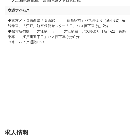
一之江(都営新宿線)・葛西(東京メトロ東西線)
交通アクセス
◆東京メトロ東西線「葛西駅」→ 「葛西駅前」バス停より［新小22］系
統乗車、「江戸川航空保健センター入口」バス停下車 徒歩2分

◆都営新宿線「一之江駅」→  「一之江駅前」バス停より［新小22］系統
乗車、「江戸川五丁目」バス停下車 徒歩1分

※車・バイク通勤OK！
求人情報