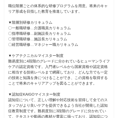
職位階層ごとの体系的な研修プログラムを用意。将来のキャ
リア形成を目指した教育を推進しています。

▼階層別研修カリキュラム

〇一般職研修…介護職員カリキュラム

〇指導職研修…副施設長カリキュラム

〇管理職研修…施設長カリキュラム

〇経営職研修…マネジャー職カリキュラム

▼ケアテクニカルマイスター制度

難易度別に4段階のグレードに分かれているヒューマンライフ
ケアの認定資格です。入門者レベルから国家資格や認定資格
に相当する技術レベルまで網羅しており、どんな方でも一定
の技術と知識を身につけることができ、この資格を取得する
ことで将来のキャリアアップを図ることができます。

▼認知症KAIGOマイスター制度

認知症について、正しい理解や対応技術を習得して全てのス
タッフがより良いケアを提供できるよう当社が開発した認知
症教育制度です。難易度別に3段階のグレードに分かれてい
て、テキストや動画の教材が豊富に揃っており、認知症につ