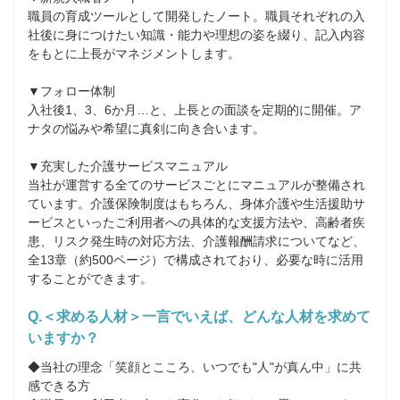
職員の育成ツールとして開発したノート。職員それぞれの入
社後に身につけたい知識・能力や理想の姿を綴り、記入内容
をもとに上長がマネジメントします。

▼フォロー体制

入社後1、3、6か月…と、上長との面談を定期的に開催。ア
ナタの悩みや希望に真剣に向き合います。

▼充実した介護サービスマニュアル

当社が運営する全てのサービスごとにマニュアルが整備され
ています。介護保険制度はもちろん、身体介護や生活援助サ
ービスといったご利用者への具体的な支援方法や、高齢者疾
患、リスク発生時の対応方法、介護報酬請求についてなど、
全13章（約500ページ）で構成されており、必要な時に活用
することができます。
Q.＜求める人材＞一言でいえば、どんな人材を求めて
いますか？
◆当社の理念「笑顔とこころ、いつでも"人"が真ん中」に共
感できる方
