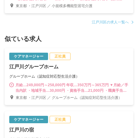
護実践者研修修了者） 時給1,520円～（介護支援専門員＋認知症介
東京都 ・江戸川区 ／ 小規模多機能型居宅介護
護実践者研修修了者＋小規模多機能型サービス等計画作成担当者研
修修了者） ▼別途手当 ・夜勤手当（5,000円/回） ・夏冬一時金手当
（年2回） ・時間外手当は別途支給（1分単位） ---------------------------
江戸川区の求人一覧へ
------------- 計画作成担当者として末永く活躍する道はもちろん、将来
的には副施設長、施設長をはじめ、3～5拠点を管轄する「マネジャ
似ている求人
ー職」やスタッフの教育・育成に携われる「スーパーバイザー」な
どキャリアは多彩。様々なポジションに挑戦できる環境が魅力で
す。
ケアマネージャー
正社員
江戸川グループホーム
グループホーム（認知症対応型生活介護）
月給…249,000円～258,000円 年収…350万円～365万円 ▼月給／手
当内訳 ・地域手当…30,000円 ・資格手当…21,000円 ・職責手当…
3,000円 ・処遇改善手当‥15,000円 ※時間外手当は別途支給（1分
東京都 ・江戸川区 ／ グループホーム（認知症対応型生活介護）
単位） ---------------------------------------- 計画作成担当者として末永く
活躍する道はもちろん、将来的には副施設長、施設長をはじめ、3～
5拠点を管轄する「マネジャー職」やスタッフの教育・育成に携われ
る「スーパーバイザー」などキャリアは多彩。様々なポジションに
ケアマネージャー
正社員
挑戦できる環境が魅力です。
江戸川の宿