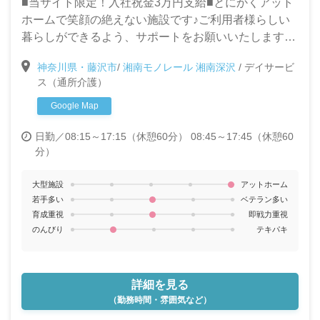
■当サイト限定！入社祝金3万円支給■とにかくアット
ホームで笑顔の絶えない施設です♪ご利用者様らしい
暮らしができるよう、サポートをお願いいたします。
【管理者募集】介護の仕事に興味のある方、やる気の
神奈川県・藤沢市
/
湘南モノレール 湘南深沢
/
デイサービ
ある方大歓迎です★
ス（通所介護）
Google Map
日勤／08:15～17:15（休憩60分） 08:45～17:45（休憩60
分）
大型施設
アットホーム
若手多い
ベテラン多い
育成重視
即戦力重視
のんびり
テキパキ
詳細を見る
（勤務時間・雰囲気など）