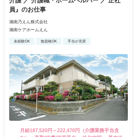
介護 ／ 介護職・ホームヘルパー ／ 正社
員』のお仕事
湘南乃えん株式会社
湘南ケアホームえん
未経験OK
無資格OK
手当が充実
月給187,520円～222,470円（介護業務手当含