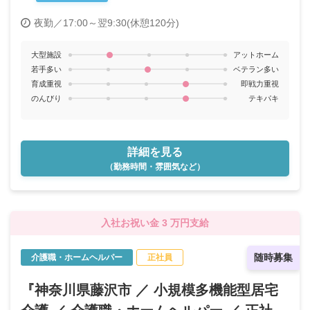
夜勤／17:00～翌9:30(休憩120分)
大型施設
アットホーム
若手多い
ベテラン多い
育成重視
即戦力重視
のんびり
テキパキ
詳細を見る
（勤務時間・雰囲気など）
入社お祝い金 3 万円支給
随時募集
介護職・ホームヘルパー
正社員
『神奈川県藤沢市 ／ 小規模多機能型居宅