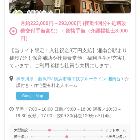
月給223,000円～293,000円 (夜勤4回分+ 処遇改
善交付手当含む）＋資格手当（介護福祉士8,000
円）
【当サイト限定！入社祝金8万円支給】湘南台駅より
徒歩7分！保育補助や社員食堂他、福利厚生が充実し
ています。ご利用者様も社員も大切にします。
神奈川県・藤沢市
/
横浜市地下鉄ブルーライン 湘南台
/
介
護付き・住宅型有料老人ホーム
Google Map
早番／7:00～16:00
日勤／9:00～18:00
遅番／10:30～
19:30
夜勤／17:00～翌09:30(休憩120分)※月4回
大型施設
アットホーム
若手多い
ベテラン多い