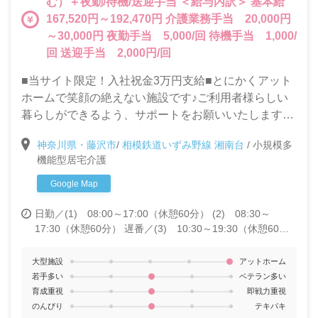
む）＋夜勤/待機/送迎手当 ＜給与内訳＞ 基本給
167,520円～192,470円 介護業務手当 20,000円
～30,000円 夜勤手当 5,000/回 待機手当 1,000/
回 送迎手当 2,000円/回
■当サイト限定！入社祝金3万円支給■とにかくアット
ホームで笑顔の絶えない施設です♪ご利用者様らしい
暮らしができるよう、サポートをお願いいたします。
【未経験ＯＫ・無資格ＯＫ】介護の仕事に興味のある
神奈川県・藤沢市
/
相模鉄道いずみ野線 湘南台
/
小規模多
方、やる気のある方大歓迎です★
機能型居宅介護
Google Map
日勤／(1) 08:00～17:00（休憩60分） (2) 08:30～
17:30（休憩60分）
遅番／(3) 10:30～19:30（休憩60
分）
夜勤／(4) 16:30～翌9：30（休憩120分）
大型施設
アットホーム
若手多い
ベテラン多い
育成重視
即戦力重視
のんびり
テキパキ