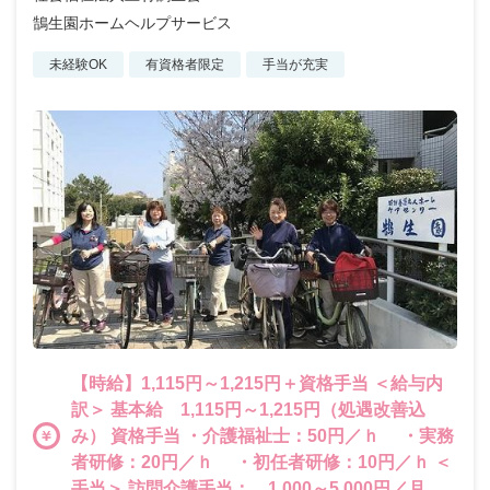
鵠生園ホームヘルプサービス
未経験OK
有資格者限定
手当が充実
【時給】1,115円～1,215円＋資格手当 ＜給与内
訳＞ 基本給 1,115円～1,215円（処遇改善込
み） 資格手当 ・介護福祉士：50円／ｈ ・実務
者研修：20円／ｈ ・初任者研修：10円／ｈ ＜
手当＞ 訪問介護手当： 1,000～5,000円／月