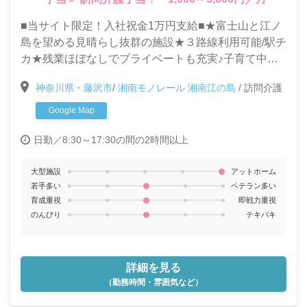
■当サイト限定！入社祝金1万円支給■★富士山と江ノ
島を望める見晴らし抜群の施設★３路線利用可能/駅チ
カ★残業ほぼなしでプライベートも充実♪子育て中の
方や主婦(夫)の方も働きやすい環境です！[職員食利用
神奈川県・藤沢市
/
湘南モノレール 湘南江の島
/
訪問介護
可能][バイク・自転車通勤可]
Google Map
日勤／8:30～17:30の間の2時間以上
大型施設
アットホーム
若手多い
ベテラン多い
育成重視
即戦力重視
のんびり
テキパキ
詳細を見る
（勤務時間・雰囲気など）