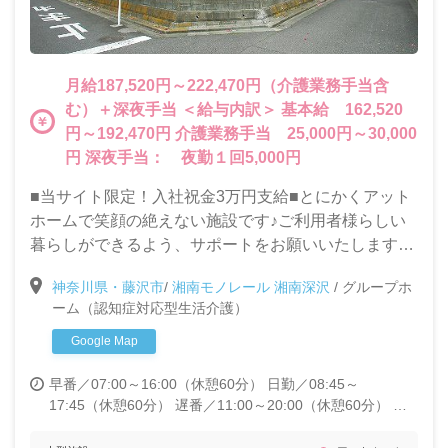
月給187,520円～222,470円（介護業務手当含
む）＋深夜手当 ＜給与内訳＞ 基本給 162,520
円～192,470円 介護業務手当 25,000円～30,000
円 深夜手当： 夜勤１回5,000円
■当サイト限定！入社祝金3万円支給■とにかくアット
ホームで笑顔の絶えない施設です♪ご利用者様らしい
暮らしができるよう、サポートをお願いいたします。
【未経験ＯＫ・無資格ＯＫ】介護の仕事に興味のある
神奈川県・藤沢市
/
湘南モノレール 湘南深沢
/
グループホ
方、やる気のある方大歓迎です★
ーム（認知症対応型生活介護）
Google Map
早番／07:00～16:00（休憩60分）
日勤／08:45～
17:45（休憩60分）
遅番／11:00～20:00（休憩60分）
夜
勤／17:00～翌10:00（休憩120分）