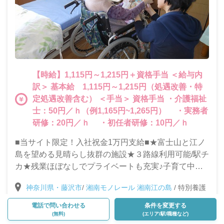
【時給】1,115円～1,215円＋資格手当 ＜給与内
訳＞ 基本給 1,115円～1,215円（処遇改善・特
定処遇改善含む） ＜手当＞ 資格手当 ・介護福祉
士：50円／ｈ（例1,165円~1,265円） ・実務者
研修：20円／ｈ ・初任者研修：10円／ｈ
■当サイト限定！入社祝金1万円支給■★富士山と江ノ
島を望める見晴らし抜群の施設★３路線利用可能/駅チ
カ★残業ほぼなしでプライベートも充実♪子育て中の
方や主婦(夫)の方も働きやすい環境です！[職員食利用
神奈川県・藤沢市
/
湘南モノレール 湘南江の島
/
特別養護
可能][バイク・自転車通勤可]
老人ホーム
電話で問い合わせる
条件を変更する
(無料)
(エリア/駅/職種など)
Google Map