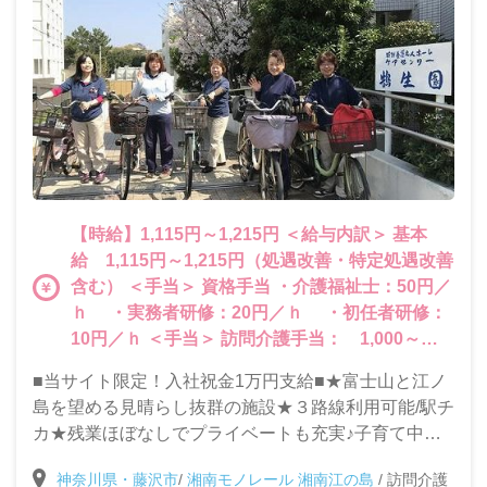
【時給】1,115円～1,215円 ＜給与内訳＞ 基本
給 1,115円～1,215円（処遇改善・特定処遇改善
含む） ＜手当＞ 資格手当 ・介護福祉士：50円／
ｈ ・実務者研修：20円／ｈ ・初任者研修：
10円／ｈ ＜手当＞ 訪問介護手当： 1,000～
5,000円／月 介護職員処遇改善手当
■当サイト限定！入社祝金1万円支給■★富士山と江ノ
島を望める見晴らし抜群の施設★３路線利用可能/駅チ
カ★残業ほぼなしでプライベートも充実♪子育て中の
方や主婦(夫)の方も働きやすい環境です！[職員食利用
神奈川県・藤沢市
/
湘南モノレール 湘南江の島
/
訪問介護
可能][バイク・自転車通勤可]