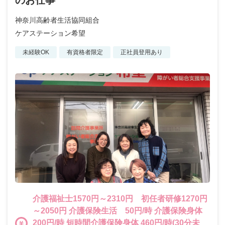
神奈川高齢者生活協同組合
ケアステーション希望
未経験OK
有資格者限定
正社員登用あり
介護福祉士1570円～2310円 初任者研修1270円
～2050円 介護保険生活 50円/時 介護保険身体
200円/時 短時間介護保険身体 460円/時(30分未