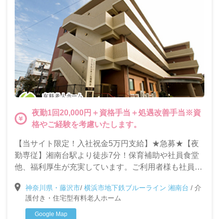
夜勤1回20,000円＋資格手当＋処遇改善手当※資
格やご経験を考慮いたします。
【当サイト限定！入社祝金5万円支給】★急募★【夜
勤専従】湘南台駅より徒歩7分！保育補助や社員食堂
他、福利厚生が充実しています。ご利用者様も社員も
大切にします。
神奈川県・藤沢市
/
横浜市地下鉄ブルーライン 湘南台
/
介
護付き・住宅型有料老人ホーム
Google Map