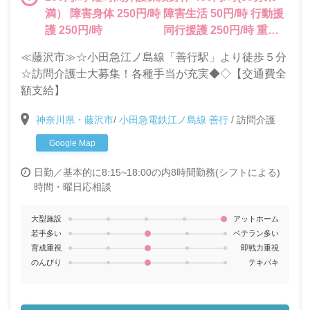
満） 障害身体 250円/時 障害生活 50円/時 行動援
護 250円/時 同行援護 250円/時 重度
訪問 250円/時 時間帯手当 5:00~8:00は250円/
≪藤沢市≫☆小田急江ノ島線「善行駅」より徒歩５分
時 8時~9時は100円/時 18時~22時は200円 土
☆訪問介護士大募集！各種手当が充実◆◇【交通費全
日祝日手当 土曜・祝日100円/時 日曜200円/時
額支給】
※その他、年末年始手当・扶養補助手当も加算さ
れます。
神奈川県・藤沢市
/
小田急電鉄江ノ島線 善行
/
訪問介護
Google Map
日勤／基本的に8:15~18:00の内8時間勤務(シフトによる)
時間・曜日応相談
大型施設
アットホーム
若手多い
ベテラン多い
育成重視
即戦力重視
のんびり
テキパキ