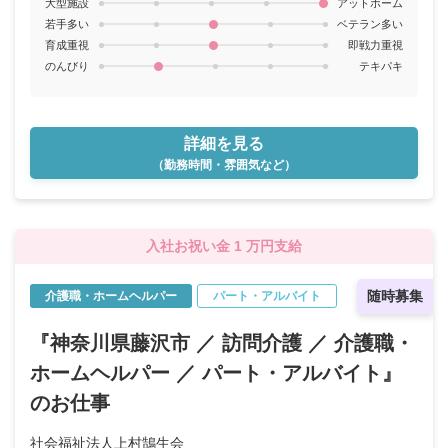
大型施設
アットホーム
若手多い
ベテラン多い
育成重視
即戦力重視
のんびり
テキパキ
詳細を見る
（勤務時間・雰囲気など）
入社お祝い金 1 万円支給
随時募集
介護職・ホームヘルパー
パート・アルバイト
『神奈川県藤沢市 ／ 訪問介護 ／ 介護職・
ホームヘルパー ／ パート・アルバイト』
のお仕事
社会福祉法人上村鵠生会