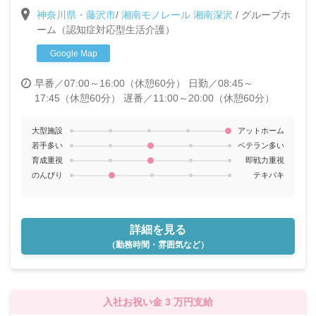
【未経験ＯＫ・無資格ＯＫ】介護の仕事に興味のある
神奈川県・藤沢市
/
湘南モノレール 湘南深沢
/
グループホ
方、やる気のある方大歓迎です★
ーム（認知症対応型生活介護）
Google Map
早番／07:00～16:00（休憩60分）
日勤／08:45～
17:45（休憩60分）
遅番／11:00～20:00（休憩60分）
大型施設
アットホーム
若手多い
ベテラン多い
育成重視
即戦力重視
のんびり
テキパキ
詳細を見る
（勤務時間・雰囲気など）
入社お祝い金 3 万円支給