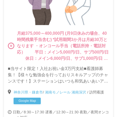
月給375,000～400,000円 (月9日休みの場合、40
時間残業手当含む) *試用期間3か月は月給30万と
なります ・オンコール手当（電話所持・電話対
応） 平日：メイン5,000円/日、サブ500円/日
休日：メイン6,000円/日、サブ1,000円/日 ・
緊急出動手当（オンコール帯の緊急訪問手当）
■当サイト限定！入社お祝い金3万円支給■看護師募
5,000円/件 ・休日出勤手当（休日出勤時の訪
集！【様々な勉強会を行っておりスキルアップのチャ
問手当） 2,000円/件 ■当サイト限定！入社お
ンスです！】ステーションはいつも和気あいあいアッ
祝い金3万円支給■ ・お祝い金は、介護求人パー
トホームな雰囲気です♪勉強会を多く行っているので
クよりお渡しいたします。 ・お祝い金は、入社
神奈川県・鎌倉市
/
湘南モノレール 湘南深沢
/
訪問看護
スキルアップを目指したい方大歓迎★訪問看護未経験
日から1ヵ月後に権利が発生いたします。 ・お渡
でもご安心下さい！
Google Map
し時期は、お祝い金の権利発生月末締め、翌月末
払いにて銀行振り込みとさせていただきます。
日勤／8:30～17:30
遅番／12:30～21:30
夜勤／夜間オンコ