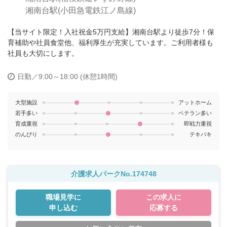
湘南台駅(小田急電鉄江ノ島線)
【当サイト限定！入社祝金5万円支給】湘南台駅より徒歩7分！保
育補助や社員食堂他、福利厚生が充実しています。ご利用者様も
社員も大切にします。
日勤／9:00～18:00 (休憩1時間)
大型施設
アットホーム
若手多い
ベテラン多い
育成重視
即戦力重視
のんびり
テキパキ
介護求人パークNo.174748
職場見学に
この求人に
申し込む
応募する