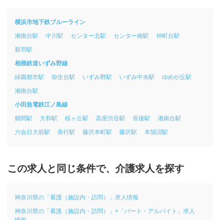
横浜市地下鉄ブルーライン
湘南台駅
中川駅
センター北駅
センター南駅
仲町台駅
新羽駅
相模鉄道いずみ野線
緑園都市駅
弥生台駅
いずみ野駅
いずみ中央駅
ゆめが丘駅
湘南台駅
小田急電鉄江ノ島線
鶴間駅
大和駅
桜ヶ丘駅
高座渋谷駅
長後駅
湘南台駅
六会日大前駅
善行駅
藤沢本町駅
藤沢駅
本鵠沼駅
この求人と同じ条件で、介護求人を探す
神奈川県の「看護（施設内・訪問）」求人情報
神奈川県の「看護（施設内・訪問）」×「パート・アルバイト」求人