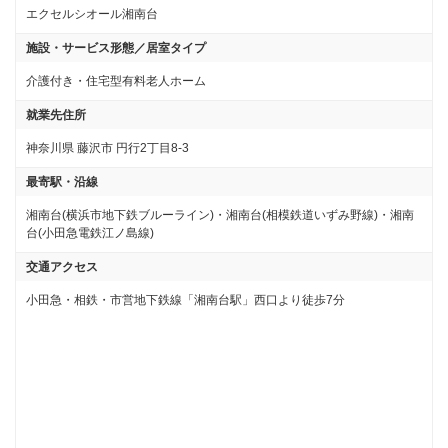
エクセルシオール湘南台
施設・サービス形態／居室タイプ
介護付き・住宅型有料老人ホーム
就業先住所
神奈川県 藤沢市 円行2丁目8-3
最寄駅・沿線
湘南台(横浜市地下鉄ブルーライン)・湘南台(相模鉄道いずみ野線)・湘南
台(小田急電鉄江ノ島線)
交通アクセス
小田急・相鉄・市営地下鉄線「湘南台駅」西口より徒歩7分