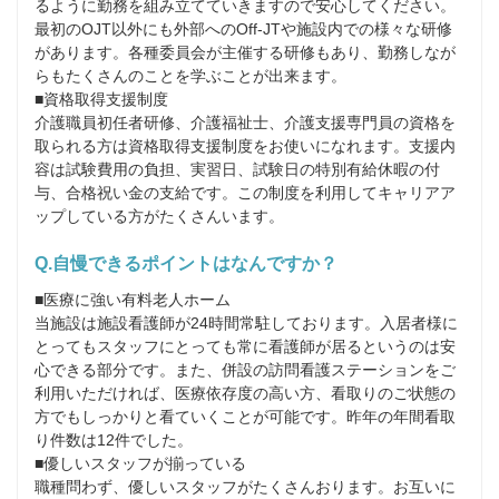
るように勤務を組み立てていきますので安心してください。
最初のOJT以外にも外部へのOff-JTや施設内での様々な研修
があります。各種委員会が主催する研修もあり、勤務しなが
らもたくさんのことを学ぶことが出来ます。

■資格取得支援制度

介護職員初任者研修、介護福祉士、介護支援専門員の資格を
取られる方は資格取得支援制度をお使いになれます。支援内
容は試験費用の負担、実習日、試験日の特別有給休暇の付
与、合格祝い金の支給です。この制度を利用してキャリアア
ップしている方がたくさんいます。
Q.自慢できるポイントはなんですか？
■医療に強い有料老人ホーム

当施設は施設看護師が24時間常駐しております。入居者様に
とってもスタッフにとっても常に看護師が居るというのは安
心できる部分です。また、併設の訪問看護ステーションをご
利用いただければ、医療依存度の高い方、看取りのご状態の
方でもしっかりと看ていくことが可能です。昨年の年間看取
り件数は12件でした。

■優しいスタッフが揃っている

職種問わず、優しいスタッフがたくさんおります。お互いに