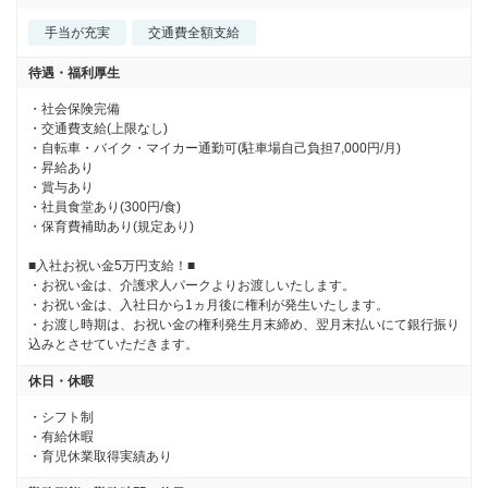
手当が充実
交通費全額支給
待遇・福利厚生
・社会保険完備 

・交通費支給(上限なし) 

・自転車・バイク・マイカー通勤可(駐車場自己負担7,000円/月) 

・昇給あり 

・賞与あり 

・社員食堂あり(300円/食) 

・保育費補助あり(規定あり)

■入社お祝い金5万円支給！■

・お祝い金は、介護求人パークよりお渡しいたします。

・お祝い金は、入社日から1ヵ月後に権利が発生いたします。

・お渡し時期は、お祝い金の権利発生月末締め、翌月末払いにて銀行振り
込みとさせていただきます。
休日・休暇
・シフト制

・有給休暇

・育児休業取得実績あり