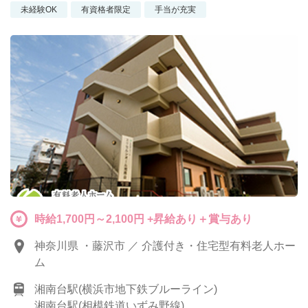
未経験OK
有資格者限定
手当が充実
時給1,700円～2,100円 +昇給あり＋賞与あり
神奈川県 ・藤沢市 ／ 介護付き・住宅型有料老人ホー
ム
湘南台駅(横浜市地下鉄ブルーライン)
湘南台駅(相模鉄道いずみ野線)