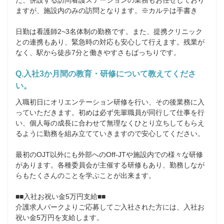
た、併設する訪問看護ステーションの業務もお任せしており
ますが、施設内のみの訪問となります。※カルテは手書き

日勤は看護師2~3名体制の勤務です。また、提携クリニック
との連携もあり、緊急時の対応も安心して行えます。残業が
なく、駅から徒歩7分と働きやすさもばっちりです。
Q.入社3か月間の教育・研修について教えてくださ
い。
入職初日にオリエンテーション研修を行い、その後業務に入
っていただきます。初めは必ず先輩職員が同行して仕事を行
い、個人毎の成長に合わせて無理なくひとり立ちしてもらえ
るように勤務を組み立てていきますので安心してください。

最初のOJT以外にも外部へのOff-JTや施設内での様々な研修
があります。各種委員会が主催する研修もあり、勤務しなが
らもたくさんのことを学ぶことが出来ます。

■■入社お祝い金5万円支給■■

介護求人パークよりご応募してご入社された方には、入社お
祝い金5万円を支給します。
