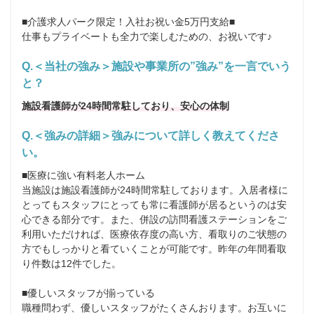
■介護求人パーク限定！入社お祝い金5万円支給■

仕事もプライベートも全力で楽しむための、お祝いです♪
Q.＜当社の強み＞施設や事業所の”強み”を一言でいう
と？
施設看護師が24時間常駐しており、安心の体制
Q.＜強みの詳細＞強みについて詳しく教えてくださ
い。
■医療に強い有料老人ホーム

当施設は施設看護師が24時間常駐しております。入居者様に
とってもスタッフにとっても常に看護師が居るというのは安
心できる部分です。また、併設の訪問看護ステーションをご
利用いただければ、医療依存度の高い方、看取りのご状態の
方でもしっかりと看ていくことが可能です。昨年の年間看取
り件数は12件でした。

■優しいスタッフが揃っている

職種問わず、優しいスタッフがたくさんおります。お互いに