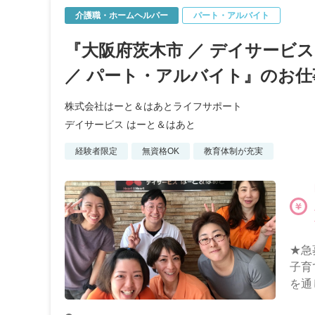
介護職・ホームヘルパー
パート・アルバイト
『大阪府茨木市 ／ デイサービ
／ パート・アルバイト』のお仕
株式会社はーと＆はあとライフサポート
デイサービス はーと＆はあと
経験者限定
無資格OK
教育体制が充実
★急
子育
を通
アッ