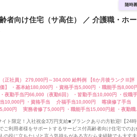
随時
高齢者向け住宅（サ高住） ／ 介護職・ホー
（正社員） 279,000円～304,000 給料例 【6か月後ランクⅢ評
価】 ・基本給180,000円 ・資格手当5,000円 ・職能手当8,000
・夜勤手当円66,000（夜勤6回） ・皆勤手当10,000円 ・役職
当10,000円 ・資格手当 介福手当10,000円 喀痰修了手当
5,000円 実務者修了5,000円 ・職能手当15,000円超 ・夜勤職
1,000円超 ・役職手当10,000円以上 ・子供扶養手当10,000円/
サイト限定！入社祝金3万円支給■ブランクありの方歓迎!【24
夏冬4～6か月 ※昨季実績：夏冬4か月、春秋2か月 ※研修期間中
でご利用者様をサポートするサービス付高齢者向け住宅でのお
223,000円～
人の役に立ちたい!と言う気持ちがある方なら未経験でも大丈