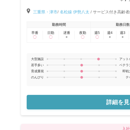
充実
三重県・津市
/
名松線 伊勢八太
/
サービス付き高齢者
動」
勤務時間
勤務日数
早番
日勤
遅番
夜勤
週5
週4
週3
◯
◯
×
◯
◯
×
×
大型施設
アット
若手多い
ベテラ
育成重視
即戦
のんびり
テ
詳細を見
入社