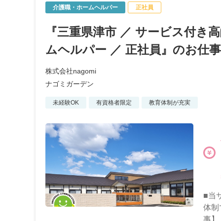
介護職・ホームヘルパー
正社員
『三重県津市 ／ サービス付き
ムヘルパー ／ 正社員』のお仕事
株式会社nagomi
ナゴミガーデン
未経験OK
有資格者限定
教育体制が充実
■当
体制
事】