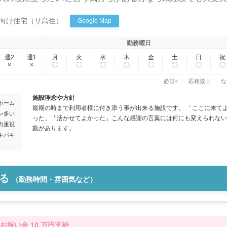
の終身介護体制でターミナルケアに取り組めます。大きな「感
向け住宅（サ高住）
Google Map
と「やりがい」のつまった場所です!
勤務曜日
週2
週1
月
火
水
木
金
土
日
祝
×
×
◯
◯
◯
◯
◯
◯
◯
◯
必須
○
応相談
△
な
施設理念や方針
ホーム
最期の時まで利用者様に付き添う事が出来る施設です。 「ここに来てよか
ン多い
った」「活かせてよかった」こんな感謝の言葉には何にも変えられない
力重視
動があります。
キパキ
る
（勤務時間・雰囲気など）
お祝い金 10 万円支給