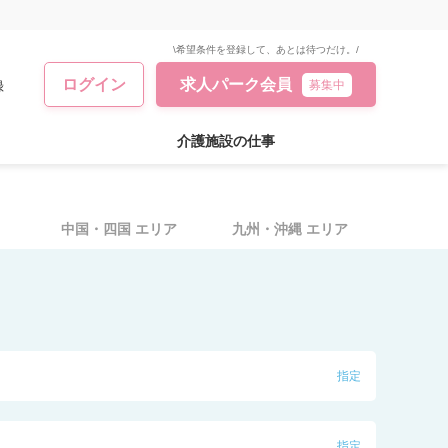
\希望条件を登録して、あとは待つだけ。/
ログイン
求人パーク会員
録
募集中
介護施設の仕事
中国・四国
エリア
九州・沖縄
エリア
指定
指定