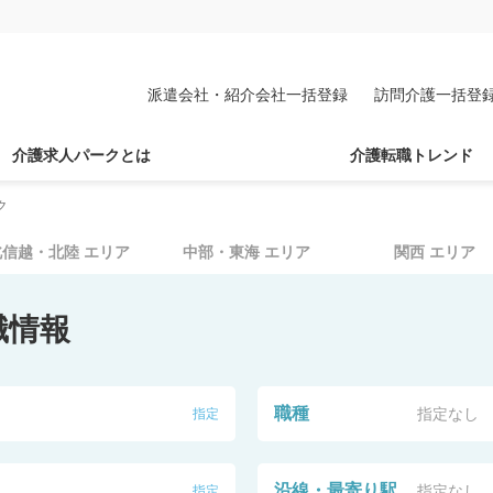
派遣会社・紹介会社一括登録
訪問介護一括登
介護求人パークとは
介護転職トレンド
ク
北信越・北陸
エリア
中部・東海
エリア
関西
エリア
職情報
職種
指定なし
指定
沿線・最寄り駅
指定なし
指定