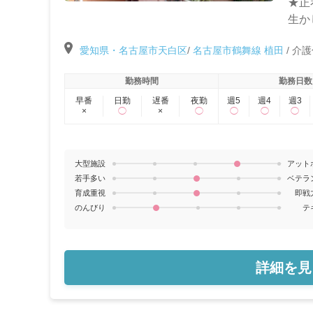
★正
生か
愛知県・名古屋市天白区
/
名古屋市鶴舞線 植田
/
介護
勤務時間
勤務日数
早番
日勤
遅番
夜勤
週5
週4
週3
×
◯
×
◯
◯
◯
◯
大型施設
アット
若手多い
ベテラ
育成重視
即戦
のんびり
テ
詳細を見