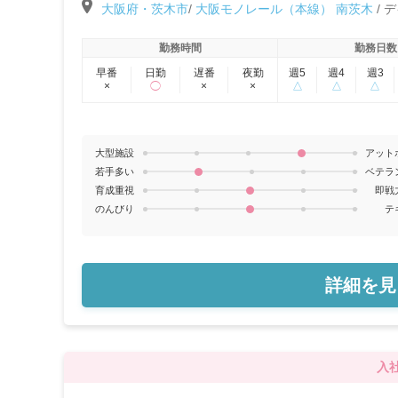
大阪府・茨木市
/
大阪モノレール（本線） 南茨木
/
デ
勤務時間
勤務日数
早番
日勤
遅番
夜勤
週5
週4
週3
×
◯
×
×
△
△
△
大型施設
アット
若手多い
ベテラ
育成重視
即戦
のんびり
テ
詳細を見
入社