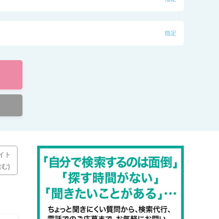
指定
イト
む)