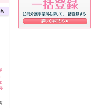
募集
／
当
金
実