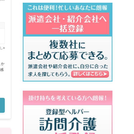
し
×
感