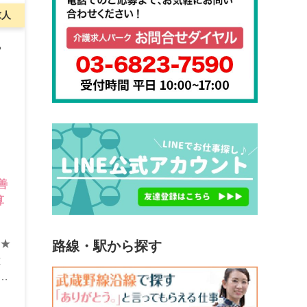
求人
ー
善
算
事★
路線・駅から探す
と
プ