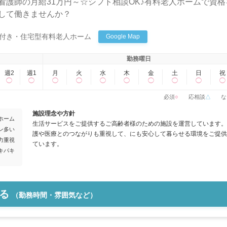
看護師の月給31万円～☆シフト相談OK♪有料老人ホームで資格
して働きませんか？
付き・住宅型有料老人ホーム
Google Map
勤務曜日
週2
週1
月
火
水
木
金
土
日
祝
◯
◯
◯
◯
◯
◯
◯
◯
◯
◯
必須
○
応相談
△
な
施設理念や方針
ホーム
生活サービスをご提供するご高齢者様のための施設を運営しています。
ン多い
護や医療とのつながりも重視して、にも安心して暮らせる環境をご提供
力重視
ています。
キパキ
る
（勤務時間・雰囲気など）