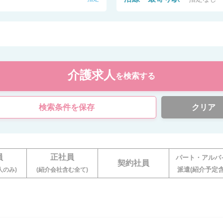
介護求人
を検索する
検索条件を保存
クリア
員
正社員
パート・アルバ
契約社員
派遣(紹介予定含
人のみ)
(紹介会社含む全て)