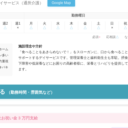
イサービス（通所介護）
Google Map
勤務曜日
週2
週1
月
火
水
木
金
土
日
祝
△
×
△
△
△
△
△
△
×
△
必須
○
応相談
△
な
施設理念や方針
ホーム
「食べることをあきらめないで！」をスローガンに、口から食べること
ン多い
サポートするデイサービスです。管理栄養士と歯科衛生士も常駐。摂食
力重視
下障害や低栄養などにお困りの高齢者様に、栄養とリハビリを提供して
キパキ
ます。
る
（勤務時間・雰囲気など）
お祝い金 3 万円支給