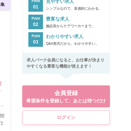
見やすい求人
Point
募集
01
シンプルなので、直感的にわかる。
豊富な求人
Point
02
施設長からケアワーカーまで。
わかりやすい求人
Point
03
Q&A形式だから、わかりやすい。
求人パーク会員になると、お仕事が決まり
やすくなる豊富な機能が使えます！
円
手
会員登録
希望条件を登録して、あとは待つだけ
能
1子
時間
ログイン
仕
夫。