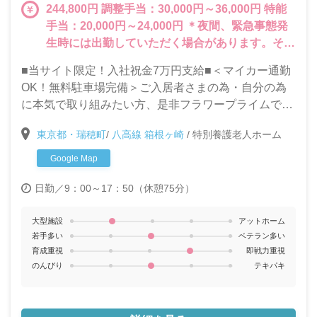
244,800円 調整手当：30,000円～36,000円 特能
手当：20,000円～24,000円 ＊夜間、緊急事態発
生時には出勤していただく場合があります。その
分の賃金は別途支給いたします。
■当サイト限定！入社祝金7万円支給■＜マイカー通勤
OK！無料駐車場完備＞ご入居者さまの為・自分の為
に本気で取り組みたい方、是非フラワープライムで一
緒に働きましょう！ご入居者様のQOL（生活の質）向
東京都・瑞穂町
/
八高線 箱根ヶ崎
/
特別養護老人ホーム
上に特化した取り組みを行い、おむつゼロを目指して
います。
Google Map
日勤／9：00～17：50（休憩75分）
大型施設
アットホーム
若手多い
ベテラン多い
育成重視
即戦力重視
のんびり
テキパキ