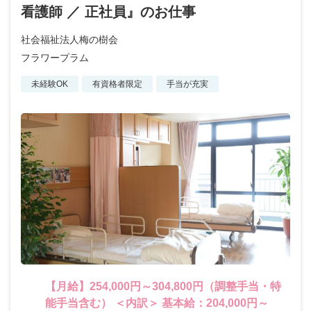
看護師 ／ 正社員』のお仕事
社会福祉法人梅の樹会
フラワープラム
未経験OK
有資格者限定
手当が充実
【月給】254,000円～304,800円（調整手当・特
能手当含む） ＜内訳＞ 基本給：204,000円～