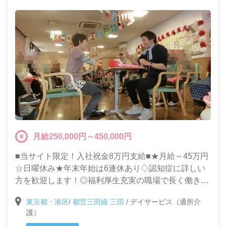
月給250,000円～450,000円
■当サイト限定！入社祝金8万円支給■★月給～45万円
☆日曜休み★年末年始は6連休あり◇認知症に詳しい
方を歓迎します！◎福利厚生充実の職場で長く働きま
せんか？
東京都・港区
/
都営三田線 三田
/
デイサービス（通所介
護）