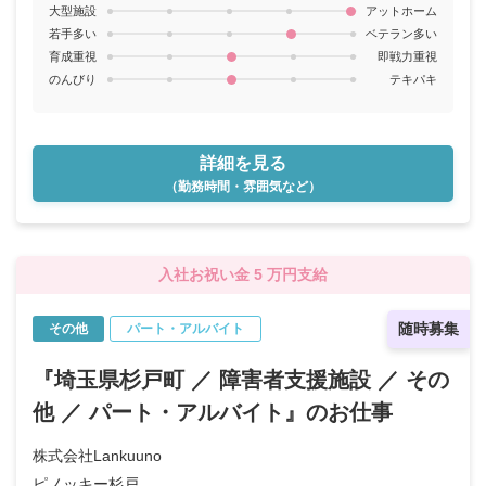
大型施設
アットホーム
若手多い
ベテラン多い
育成重視
即戦力重視
のんびり
テキパキ
詳細を見る
（勤務時間・雰囲気など）
入社お祝い金 5 万円支給
随時募集
その他
パート・アルバイト
『埼玉県杉戸町 ／ 障害者支援施設 ／ その
他 ／ パート・アルバイト』のお仕事
株式会社Lankuuno
ピノッキー杉戸