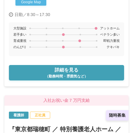
Google Map
日勤／8:30～17:30
大型施設
アットホーム
若手多い
ベテラン多い
育成重視
即戦力重視
のんびり
テキパキ
詳細を見る
（勤務時間・雰囲気など）
入社お祝い金 7 万円支給
随時募集
看護師
正社員
『東京都瑞穂町 ／ 特別養護老人ホーム ／