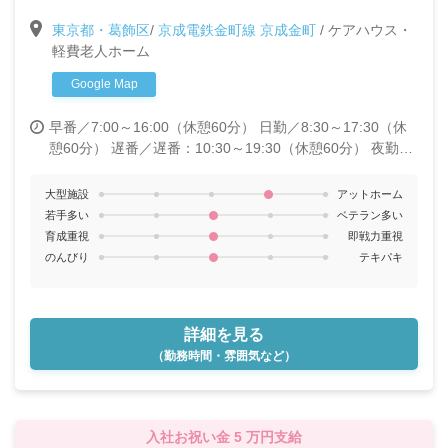
ませんか？
東京都・葛飾区
/
京成電鉄金町線 京成金町
/
ケアハウス・
軽費老人ホーム
Google Map
早番／7:00～16:00（休憩60分）
日勤／8:30～17:30（休
憩60分）
遅番／遅番：10:30～19:30（休憩60分）
夜勤／
16:30～翌9:30（休憩120分）
大型施設
アットホーム
若手多い
ベテラン多い
育成重視
即戦力重視
のんびり
テキパキ
詳細を見る
（勤務時間・雰囲気など）
入社お祝い金 5 万円支給