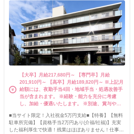
【大卒】月給217,680円～ 【専門卒】月給
201,910円～ 【高卒】月給189,820円～ ※上記月
給額には、夜勤手当4回・地域手当・処遇改善手
当が含まれます。 ※経験・能力を充分に考慮
し、加給・優遇いたします。 ※別途、賞与や各
種手当あり。また残業が発生した場合は時間外手
■当サイト限定！入社祝金5万円支給■【特養】【無料
当を100％支給しています。
駐車所完備】【資格手当2万円あり(介福/社福)】充実
した福利厚生で快適！残業はほぼありません！仕事と