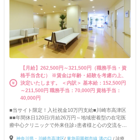
【月給】262,500円～321,500円（職務手当・資
格手当含む） ※賃金は年齢・経験を考慮の上、
決定いたします。 ＜内訳＞ 基本給：152,500円
～211,500円 職務手当：70,000円 資格手当：
40,000円
■当サイト限定！入社祝金10万円支給■川崎市高津区
■■年間休日120日/月給26万円～地域密着型の在宅医
療中心クリニックで外来住診♪患者様と心の交流を大
切にできる方を求めています！
神奈川県・川崎市高津区
/
東急田園都市線 溝の口
/
診療