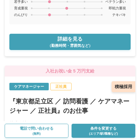
若手多い
ベテラン多い
育成重視
即戦力重視
のんびり
テキパキ
詳細を見る
（勤務時間・雰囲気など）
入社お祝い金 5 万円支給
積極採用
ケアマネージャー
正社員
『東京都足立区 ／ 訪問看護 ／ ケアマネー
ジャー ／ 正社員』のお仕事
株式会社YST
電話で問い合わせる
条件を変更する
訪問看護リハビリステーション白樺
(無料)
(エリア/駅/職種など)