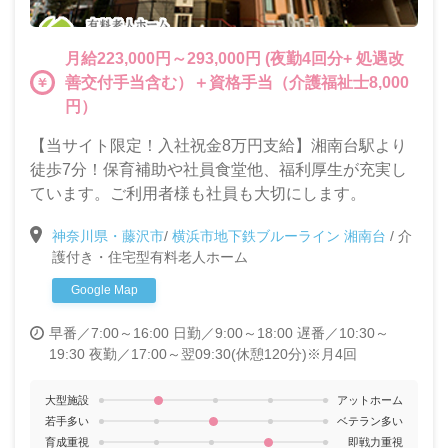
月給223,000円～293,000円 (夜勤4回分+ 処遇改
善交付手当含む）＋資格手当（介護福祉士8,000
円）
【当サイト限定！入社祝金8万円支給】湘南台駅より
徒歩7分！保育補助や社員食堂他、福利厚生が充実し
ています。ご利用者様も社員も大切にします。
神奈川県・藤沢市
/
横浜市地下鉄ブルーライン 湘南台
/
介
護付き・住宅型有料老人ホーム
Google Map
早番／7:00～16:00
日勤／9:00～18:00
遅番／10:30～
19:30
夜勤／17:00～翌09:30(休憩120分)※月4回
大型施設
アットホーム
若手多い
ベテラン多い
育成重視
即戦力重視