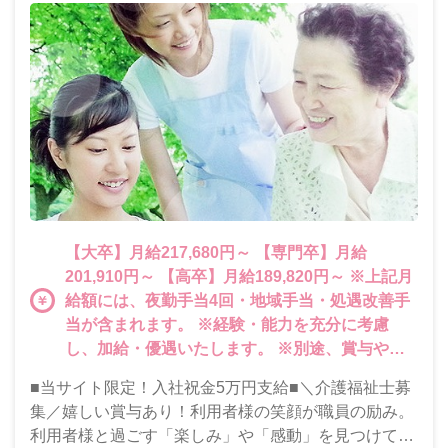
【大卒】月給217,680円～ 【専門卒】月給
201,910円～ 【高卒】月給189,820円～ ※上記月
給額には、夜勤手当4回・地域手当・処遇改善手
当が含まれます。 ※経験・能力を充分に考慮
し、加給・優遇いたします。 ※別途、賞与や各
種手当あり。また残業が発生した場合は時間外手
■当サイト限定！入社祝金5万円支給■＼介護福祉士募
当を100％支給しています。
集／嬉しい賞与あり！利用者様の笑顔が職員の励み。
利用者様と過ごす「楽しみ」や「感動」を見つけてみ