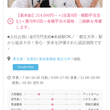
【基本給】214,000円～＋(当直4回・精勤手当含
む)＋賞与年2回＋各種手当※資格・ご経験を考慮
します。
■入社お祝い金5万円支給■未経験OK／「都立大学」駅
から徒歩５分！安心・安全を評価された認定病院です
♪
東京都・目黒区
/
東急東横線 都立大学
/
病院
Google Map
早番／7:30~16:30
日勤／9:00~17:00
遅番／11:00~20:00
夜勤／16:30~翌9:30
大型施設
アットホーム
若手多い
ベテラン多い
育成重視
即戦力重視
のんびり
テキパキ