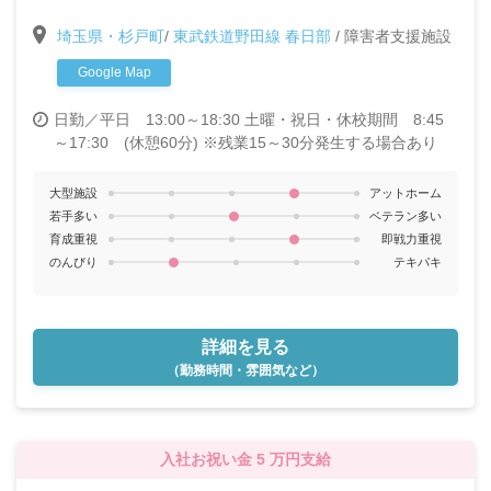
もたちと関わる仕事がしたい」「久しぶりに職場復帰
埼玉県・杉戸町
/
東武鉄道野田線 春日部
/
障害者支援施設
したい」そんな方も歓迎します★
Google Map
日勤／平日 13:00～18:30 土曜・祝日・休校期間 8:45
～17:30 (休憩60分) ※残業15～30分発生する場合あり
大型施設
アットホーム
若手多い
ベテラン多い
育成重視
即戦力重視
のんびり
テキパキ
詳細を見る
（勤務時間・雰囲気など）
入社お祝い金 5 万円支給