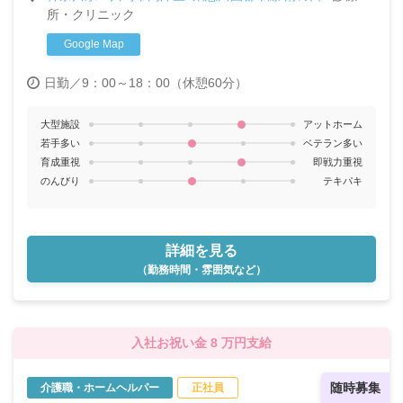
所・クリニック
Google Map
日勤／9：00～18：00（休憩60分）
大型施設
アットホーム
若手多い
ベテラン多い
育成重視
即戦力重視
のんびり
テキパキ
詳細を見る
（勤務時間・雰囲気など）
入社お祝い金 8 万円支給
随時募集
介護職・ホームヘルパー
正社員