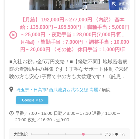
【月給】 192,000円～277,000円 〈内訳〉 基本
給：135,000円～195,500円 ・職種手当：5,000円
～25,000円 ・夜勤手当：28,000円(7,000円/回、
月4回) ・皆勤手当：7,000円 ・調整手当：10,000
円～20,000円 〈その他〉 休日手当：1,000円/日
■入社お祝い金5万円支給！■【経験不問】地域密着病
院の看護助手の募集です！丁寧なサポート体制で未経
験の方も安心♪子育て中の方も大歓迎です！《託児所
あり》
埼玉県・日高市
/
西武池袋西武秩父線 高麗
/
病院
Google Map
早番／7:00～16:00
日勤／8:30～17:30
遅番／11:00～
20:00
夜勤／16:30～翌9:00
大型施設
アットホーム