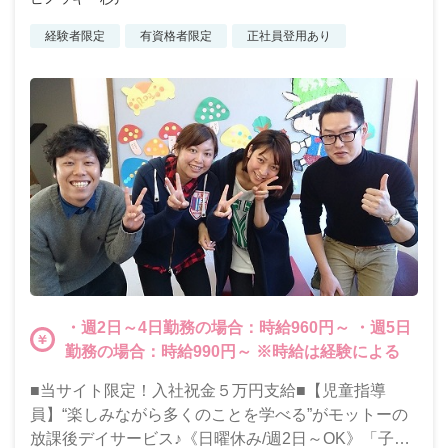
経験者限定
有資格者限定
正社員登用あり
・週2日～4日勤務の場合：時給960円～ ・週5日
勤務の場合：時給990円～ ※時給は経験による
■当サイト限定！入社祝金５万円支給■【児童指導
員】“楽しみながら多くのことを学べる”がモットーの
放課後デイサービス♪《日曜休み/週2日～OK》「子ど