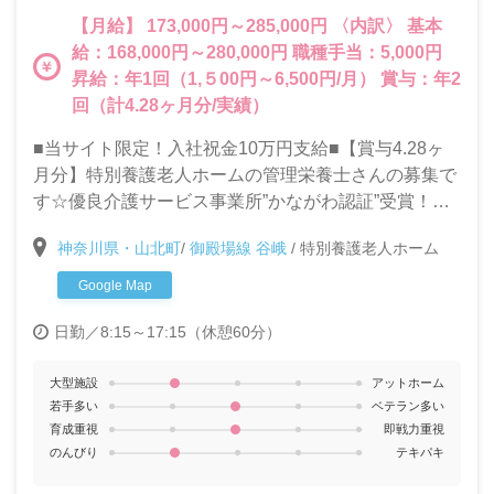
【月給】 173,000円～285,000円 〈内訳〉 基本
給：168,000円～280,000円 職種手当：5,000円
昇給：年1回（1,５00円～6,500円/月） 賞与：年2
回（計4.28ヶ月分/実績）
■当サイト限定！入社祝金10万円支給■【賞与4.28ヶ
月分】特別養護老人ホームの管理栄養士さんの募集で
す☆優良介護サービス事業所”かながわ認証”受賞！よ
り質の高いサービスの提供を一緒に目指してくれる
神奈川県・山北町
/
御殿場線 谷峨
/
特別養護老人ホーム
方、お待ちしています！
Google Map
日勤／8:15～17:15（休憩60分）
大型施設
アットホーム
若手多い
ベテラン多い
育成重視
即戦力重視
のんびり
テキパキ