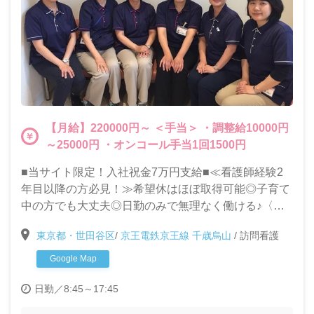
【月給】220000円～ ＜手当＞ ・調整給10000円
～25000円 ・オンコール手当1回1500円
■当サイト限定！入社祝金7万円支給■≪看護師経験2
年目以降の方必見！≫希望休はほぼ取得可能◎子育て
中の方でも大丈夫◎日勤のみで無理なく働ける♪〈賞
与年2回〉〈夏季休暇3日・年末年始休暇あり〉
東京都・世田谷区
/
京王電鉄京王線 千歳烏山
/
訪問看護
Google Map
日勤／8:45～17:45