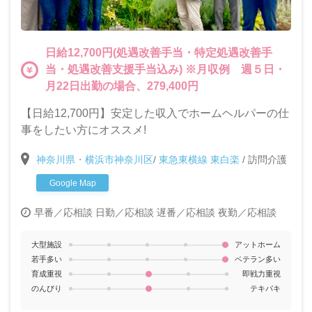
日給12,700円(処遇改善手当・特定処遇改善手
当・処遇改善支援手当込み) ※月収例 週５日・
月22日出勤の場合、279,400円
【日給12,700円】安定した収入でホームヘルパーの仕
事をしたい方にオススメ!
神奈川県・横浜市神奈川区
/
東急東横線 東白楽
/
訪問介護
Google Map
早番／応相談
日勤／応相談
遅番／応相談
夜勤／応相談
大型施設
アットホーム
若手多い
ベテラン多い
育成重視
即戦力重視
のんびり
テキパキ