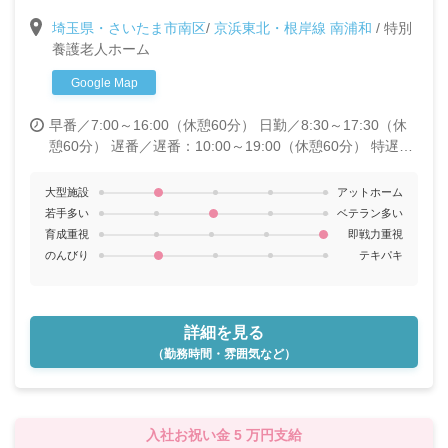
子育ての両立を応援★子育て世代の方でも安心して働
埼玉県・さいたま市南区
/
京浜東北・根岸線 南浦和
/
特別
けます◎
養護老人ホーム
Google Map
早番／7:00～16:00（休憩60分）
日勤／8:30～17:30（休
憩60分）
遅番／遅番：10:00～19:00（休憩60分） 特遅：
12:00～21:00（休憩60分）
夜勤／21:00～翌7:00（休憩
120分）
大型施設
アットホーム
若手多い
ベテラン多い
育成重視
即戦力重視
のんびり
テキパキ
詳細を見る
（勤務時間・雰囲気など）
入社お祝い金 5 万円支給