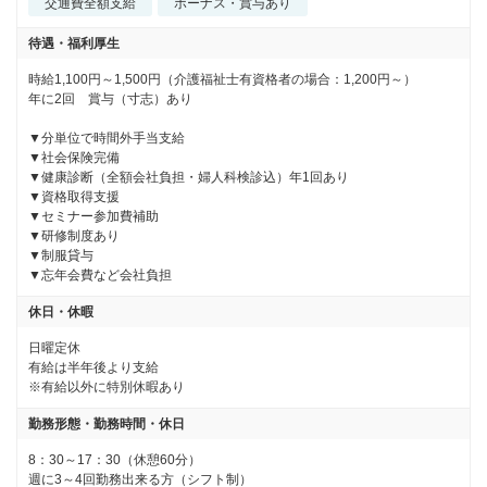
交通費全額支給
ボーナス・賞与あり
待遇・福利厚生
時給1,100円～1,500円（介護福祉士有資格者の場合：1,200円～）

年に2回　賞与（寸志）あり

▼分単位で時間外手当支給

▼社会保険完備 

▼健康診断（全額会社負担・婦人科検診込）年1回あり 

▼資格取得支援 

▼セミナー参加費補助 

▼研修制度あり 

▼制服貸与 

▼忘年会費など会社負担
休日・休暇
日曜定休

有給は半年後より支給

※有給以外に特別休暇あり
勤務形態・勤務時間・休日
8：30～17：30（休憩60分）

週に3～4回勤務出来る方（シフト制）
