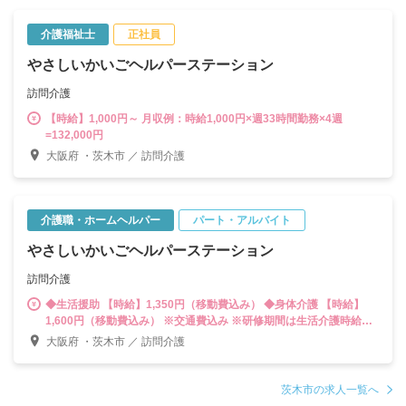
介護福祉士
正社員
やさしいかいごヘルパーステーション
訪問介護
【時給】1,000円～ 月収例：時給1,000円×週33時間勤務×4週
=132,000円
大阪府 ・茨木市 ／ 訪問介護
介護職・ホームヘルパー
パート・アルバイト
やさしいかいごヘルパーステーション
訪問介護
◆生活援助 【時給】1,350円（移動費込み） ◆身体介護 【時給】
1,600円（移動費込み） ※交通費込み ※研修期間は生活介護時給
1,250円・身体介護時給1,500円
大阪府 ・茨木市 ／ 訪問介護
茨木市の求人一覧へ