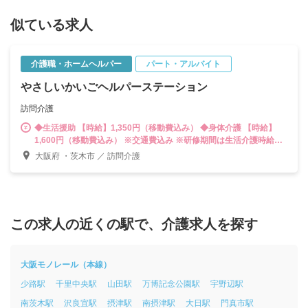
似ている求人
介護職・ホームヘルパー
パート・アルバイト
やさしいかいごヘルパーステーション
訪問介護
◆生活援助 【時給】1,350円（移動費込み） ◆身体介護 【時給】
1,600円（移動費込み） ※交通費込み ※研修期間は生活介護時給
1,250円・身体介護時給1,500円
大阪府 ・茨木市 ／ 訪問介護
この求人の近くの駅で、介護求人を探す
大阪モノレール（本線）
少路駅
千里中央駅
山田駅
万博記念公園駅
宇野辺駅
南茨木駅
沢良宜駅
摂津駅
南摂津駅
大日駅
門真市駅