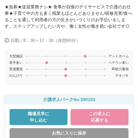
★急募★送迎業務ナシ★ 食事が自慢のデイサービスで介護のお仕
事★子育て中の方も多く残業もほとんどありません/研修充実/食べ
ることを通して利用者の方の生きがいづくりのお手伝いをしま
す。ステップアップしたい方や、働く女性が働き易い会社です◎
日勤／8：30～17：30（休憩60分）
大型施設
アットホーム
若手多い
ベテラン多い
育成重視
即戦力重視
のんびり
テキパキ
介護求人パークNo.390153
職場見学に
この求人に
申し込む
応募する
お気に入りに保存