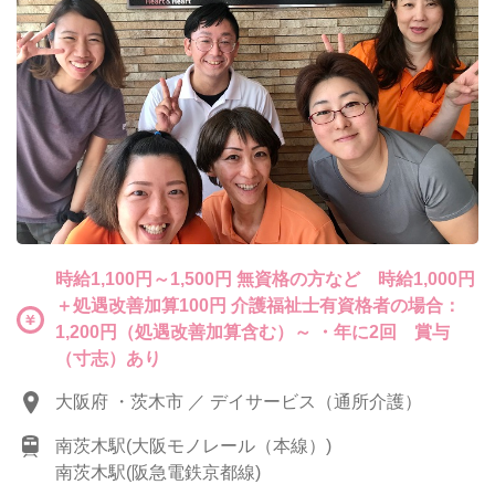
時給1,100円～1,500円 無資格の方など 時給1,000円
＋処遇改善加算100円 介護福祉士有資格者の場合：
1,200円（処遇改善加算含む）～ ・年に2回 賞与
（寸志）あり
大阪府 ・茨木市 ／ デイサービス（通所介護）
南茨木駅(大阪モノレール（本線）)
南茨木駅(阪急電鉄京都線)