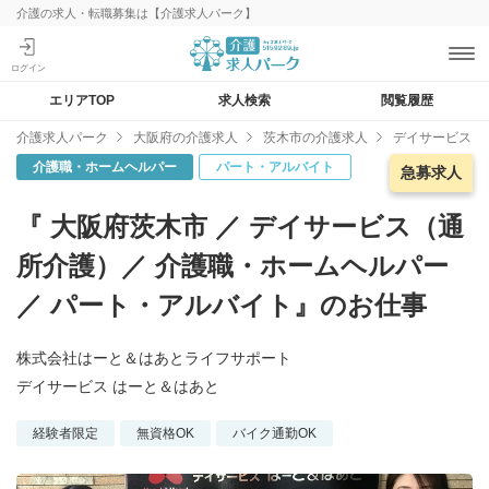
介護の求人・転職募集は【介護求人パーク】
エリアTOP
求人検索
閲覧履歴
介護求人パーク
大阪府の介護求人
茨木市の介護求人
デイサービス 
介護職・ホームヘルパー
パート・アルバイト
急募求人
急募求人
『 大阪府茨木市 ／ デイサービス（通
所介護）／ 介護職・ホームヘルパー
／ パート・アルバイト』のお仕事
株式会社はーと＆はあとライフサポート
デイサービス はーと＆はあと
経験者限定
無資格OK
バイク通勤OK