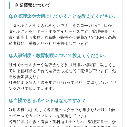
企業情報について
Q.企業理念や大切にしていることを教えてください。
「食べることをあきらめないで！」をスローガンに、口から
食べることをサポートするデイサービスです。管理栄養士と
歯科衛生士も常駐。摂食嚥下障害や低栄養などにお困りの高
齢者様に、栄養とリハビリを提供しています。
Q.人事制度・教育制度について教えてください。
社外でのセミナーや勉強会など参加費用の補助有。親しくし
ている他施設との合同勉強会も定期的に開催しています。処
遇改善加算あり。

社長による個人面談を年に2回行っており、要望などもヒヤリ
ングさせて頂いています。
Q.自慢できるポイントはなんですか？
利用者様1人に対して各職種のスタッフが集まり3ヶ月に1会
のペースでカンファレンスを実施しています。 

各専門職（介護・看護・歯科衛生士・リハ・管理栄養士）か