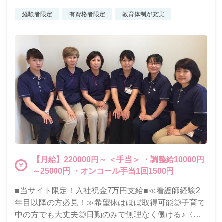
経験者限定
有資格者限定
教育体制が充実
【月給】220000円～ ＜手当＞ ・調整給10000円
～25000円 ・オンコール手当1回1500円
■当サイト限定！入社祝金7万円支給■≪看護師経験2
年目以降の方必見！≫希望休はほぼ取得可能◎子育て
中の方でも大丈夫◎日勤のみで無理なく働ける♪〈賞