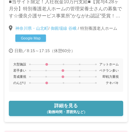
■当サイト限定！入社祝金10万円支給■【賞与4.28ヶ
月分】特別養護老人ホームの管理栄養士さんの募集で
す☆優良介護サービス事業所”かながわ認証”受賞！よ
り質の高いサービスの提供を一緒に目指してくれる
神奈川県・山北町
/
御殿場線 谷峨
/
特別養護老人ホーム
方、お待ちしています！
Google Map
日勤／8:15～17:15（休憩60分）
大型施設
アットホーム
若手多い
ベテラン多い
育成重視
即戦力重視
のんびり
テキパキ
詳細を見る
（勤務時間・雰囲気など）