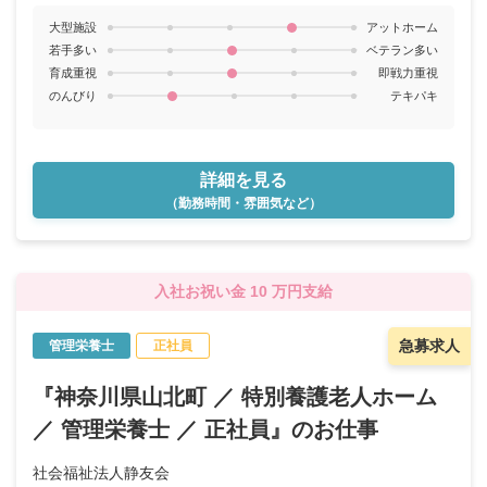
大型施設
アットホーム
若手多い
ベテラン多い
育成重視
即戦力重視
のんびり
テキパキ
詳細を見る
（勤務時間・雰囲気など）
入社お祝い金 10 万円支給
急募求人
管理栄養士
正社員
『神奈川県山北町 ／ 特別養護老人ホーム
／ 管理栄養士 ／ 正社員』のお仕事
社会福祉法人静友会