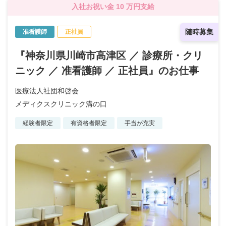
入社お祝い金 10 万円支給
随時募集
准看護師
正社員
『神奈川県川崎市高津区 ／ 診療所・クリ
ニック ／ 准看護師 ／ 正社員』のお仕事
医療法人社団和啓会
メディクスクリニック溝の口
経験者限定
有資格者限定
手当が充実