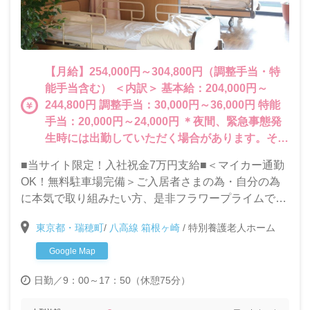
【月給】254,000円～304,800円（調整手当・特
能手当含む） ＜内訳＞ 基本給：204,000円～
244,800円 調整手当：30,000円～36,000円 特能
手当：20,000円～24,000円 ＊夜間、緊急事態発
生時には出勤していただく場合があります。その
分の賃金は別途支給いたします。
■当サイト限定！入社祝金7万円支給■＜マイカー通勤
OK！無料駐車場完備＞ご入居者さまの為・自分の為
に本気で取り組みたい方、是非フラワープライムで一
緒に働きましょう！ご入居者様のQOL（生活の質）向
東京都・瑞穂町
/
八高線 箱根ヶ崎
/
特別養護老人ホーム
上に特化した取り組みを行い、おむつゼロを目指して
います。
Google Map
日勤／9：00～17：50（休憩75分）