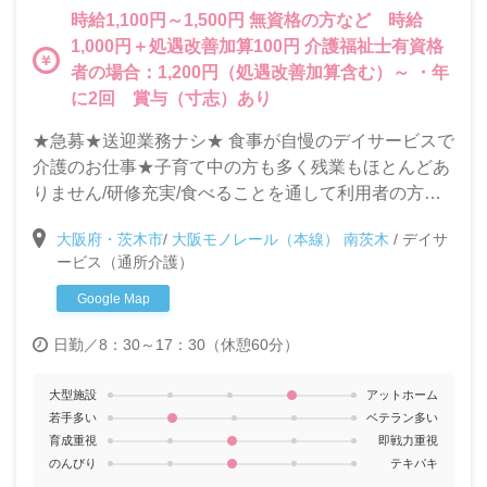
時給1,100円～1,500円 無資格の方など 時給
1,000円＋処遇改善加算100円 介護福祉士有資格
者の場合：1,200円（処遇改善加算含む）～ ・年
に2回 賞与（寸志）あり
★急募★送迎業務ナシ★ 食事が自慢のデイサービスで
介護のお仕事★子育て中の方も多く残業もほとんどあ
りません/研修充実/食べることを通して利用者の方の
生きがいづくりのお手伝いをします。ステップアップ
大阪府・茨木市
/
大阪モノレール（本線） 南茨木
/
デイサ
したい方や、働く女性が働き易い会社です◎
ービス（通所介護）
Google Map
日勤／8：30～17：30（休憩60分）
大型施設
アットホーム
若手多い
ベテラン多い
育成重視
即戦力重視
のんびり
テキパキ