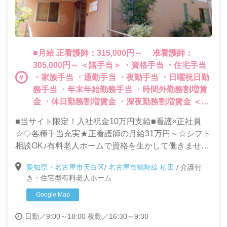
■月給 正看護師：315,000円～ 准看護師：
305,000円～ ＜諸手当＞ ・資格手当 ・住宅手当
・家族手当 ・通勤手当 ・夜勤手当 ・日曜祝日勤
務手当 ・年末年始勤務手当 ・時間外勤務割増賃
金 ・休日勤務割増賃金 ・深夜勤務割増賃金 ＜そ
の他＞ ・資格取得支援あり ・賞与（年2回）
■当サイト限定！入社祝金10万円支給■看護×正社員
☆◇各種手当充実★正看護師の月給31万円～☆シフト
相談OK♪有料老人ホームで資格を生かして働きません
か？
愛知県・名古屋市天白区
/
名古屋市鶴舞線 植田
/
介護付
き・住宅型有料老人ホーム
Google Map
日勤／9:00～18:00
夜勤／16:30～9:30