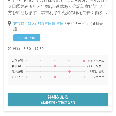
■当サイト限定！入社祝金8万円支給■★月給～45万円
☆日曜休み★年末年始は6連休あり◇認知症に詳しい
方を歓迎します！◎福利厚生充実の職場で長く働きま
せんか？
東京都・港区
/
都営三田線 三田
/
デイサービス（通所介
護）
Google Map
日勤／8:30～17:30
大型施設
アットホーム
若手多い
ベテラン多い
育成重視
即戦力重視
のんびり
テキパキ
詳細を見る
（勤務時間・雰囲気など）