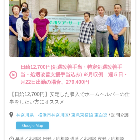
日給12,700円(処遇改善手当・特定処遇改善手
当・処遇改善支援手当込み) ※月収例 週５日・
月22日出勤の場合、279,400円
【日給12,700円】安定した収入でホームヘルパーの仕
事をしたい方にオススメ!
神奈川県・横浜市神奈川区
/
東急東横線 東白楽
/
訪問介護
Google Map
早番／応相談
日勤／応相談
遅番／応相談
夜勤／応相談