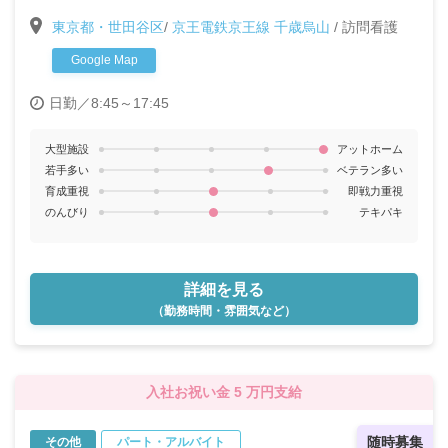
与年2回〉〈夏季休暇3日・年末年始休暇あり〉
東京都・世田谷区
/
京王電鉄京王線 千歳烏山
/
訪問看護
Google Map
日勤／8:45～17:45
大型施設
アットホーム
若手多い
ベテラン多い
育成重視
即戦力重視
のんびり
テキパキ
詳細を見る
（勤務時間・雰囲気など）
入社お祝い金 5 万円支給
随時募集
その他
パート・アルバイト