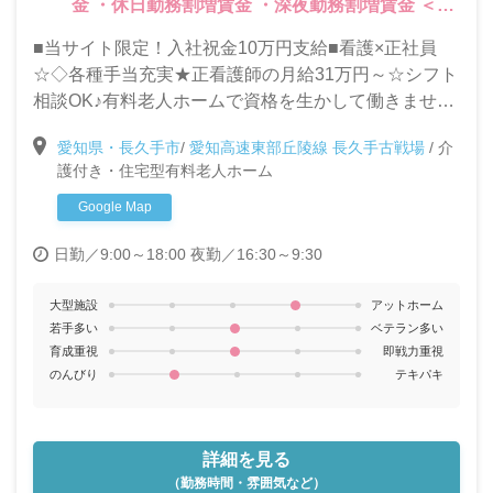
金 ・休日勤務割増賃金 ・深夜勤務割増賃金 ＜そ
の他＞ ・資格取得支援あり ・賞与（年2回：処遇
■当サイト限定！入社祝金10万円支給■看護×正社員
改善手当含）
☆◇各種手当充実★正看護師の月給31万円～☆シフト
相談OK♪有料老人ホームで資格を生かして働きません
か？
愛知県・長久手市
/
愛知高速東部丘陵線 長久手古戦場
/
介
護付き・住宅型有料老人ホーム
Google Map
日勤／9:00～18:00
夜勤／16:30～9:30
大型施設
アットホーム
若手多い
ベテラン多い
育成重視
即戦力重視
のんびり
テキパキ
詳細を見る
（勤務時間・雰囲気など）