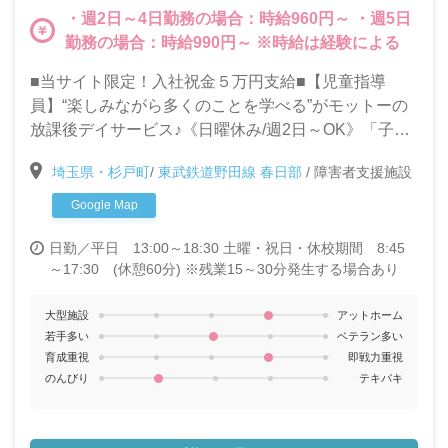
・週2日～4日勤務の場合：時給960円～ ・週5日
勤務の場合：時給990円～ ※時給は経験による
■当サイト限定！入社祝金５万円支給■【児童指導
員】“楽しみながら多くのことを学べる”がモットーの
放課後デイサービス♪《日曜休み/週2日～OK》「子ど
もたちと関わる仕事がしたい」「久しぶりに職場復帰
埼玉県・杉戸町
/
東武鉄道野田線 春日部
/
障害者支援施設
したい」そんな方も歓迎します★
Google Map
日勤／平日 13:00～18:30 土曜・祝日・休校期間 8:45
～17:30 (休憩60分) ※残業15～30分発生する場合あり
大型施設
アットホーム
若手多い
ベテラン多い
育成重視
即戦力重視
のんびり
テキパキ