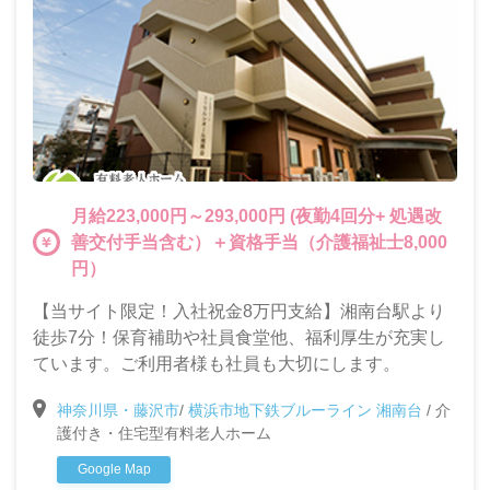
月給223,000円～293,000円 (夜勤4回分+ 処遇改
善交付手当含む）＋資格手当（介護福祉士8,000
円）
【当サイト限定！入社祝金8万円支給】湘南台駅より
徒歩7分！保育補助や社員食堂他、福利厚生が充実し
ています。ご利用者様も社員も大切にします。
神奈川県・藤沢市
/
横浜市地下鉄ブルーライン 湘南台
/
介
護付き・住宅型有料老人ホーム
Google Map