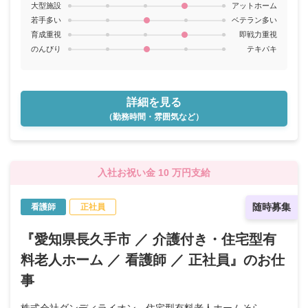
大型施設
アットホーム
若手多い
ベテラン多い
育成重視
即戦力重視
のんびり
テキパキ
詳細を見る
（勤務時間・雰囲気など）
入社お祝い金 10 万円支給
随時募集
看護師
正社員
『愛知県長久手市 ／ 介護付き・住宅型有
料老人ホーム ／ 看護師 ／ 正社員』のお仕
事