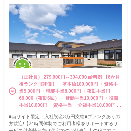
（正社員） 279,000円～304,000 給料例 【6か月
後ランクⅢ評価】 ・基本給180,000円 ・資格手
当5,000円 ・職能手当8,000円 ・夜勤手当円
66,000（夜勤6回） ・皆勤手当10,000円 ・役職
手当10,000円 ・資格手当 介福手当10,000円
喀痰修了手当5,000円 実務者修了5,000円 ・職
■当サイト限定！入社祝金3万円支給■ブランクありの
能手当15,000円超 ・夜勤職能1,000円超 ・役職手
方歓迎!【24時間体制でご利用者様をサポートするサ
当10,000円以上 ・子供扶養手当10,000円/1子 夏
ービス付高齢者向け住宅でのお仕事】人の役に立ちた