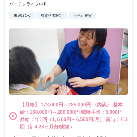
バーデンライフ中川
未経験OK
有資格者限定
手当が充実
【月給】 173,000円～285,000円 〈内訳〉 基本
給：168,000円～280,000円 職種手当：5,000円
昇給：年1回（1,５00円～6,500円/月） 賞与：年2
回（計4.28ヶ月分/実績）