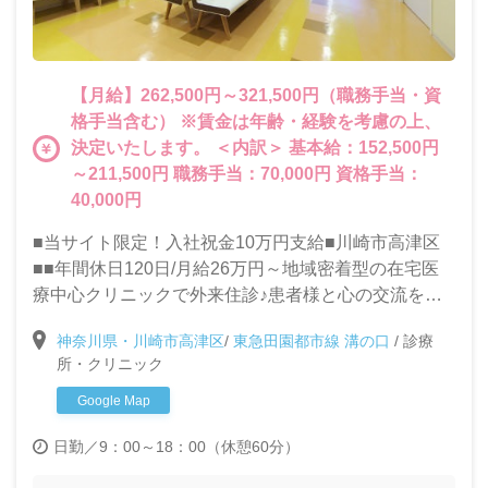
【月給】262,500円～321,500円（職務手当・資
格手当含む） ※賃金は年齢・経験を考慮の上、
決定いたします。 ＜内訳＞ 基本給：152,500円
～211,500円 職務手当：70,000円 資格手当：
40,000円
■当サイト限定！入社祝金10万円支給■川崎市高津区
■■年間休日120日/月給26万円～地域密着型の在宅医
療中心クリニックで外来住診♪患者様と心の交流を大
切にできる方を求めています！
神奈川県・川崎市高津区
/
東急田園都市線 溝の口
/
診療
所・クリニック
Google Map
日勤／9：00～18：00（休憩60分）