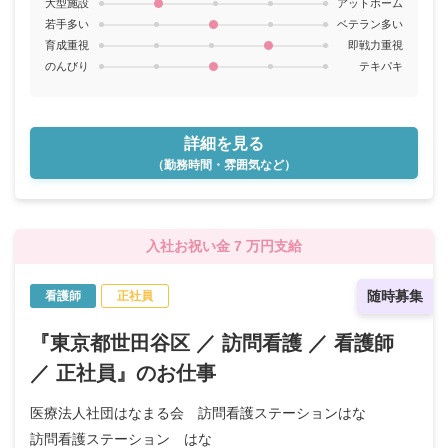
大型施設
アットホーム
若手多い
ベテラン多い
育成重視
即戦力重視
のんびり
テキパキ
詳細を見る
（勤務時間・雰囲気など）
入社お祝い金 7 万円支給
随時募集
看護師
正社員
『東京都世田谷区 ／ 訪問看護 ／ 看護師
／ 正社員』のお仕事
医療法人社団はなまる会 訪問看護ステーションはな
訪問看護ステーション はな