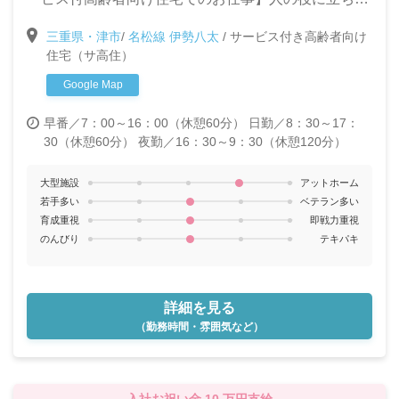
冬4～6か月 ※昨季実績：夏冬4か月、春秋2か月
い!と言う気持ちがある方なら未経験でも大丈夫。充実
※研修期間中223,000円～
三重県・津市
/
名松線 伊勢八太
/
サービス付き高齢者向け
の終身介護体制でターミナルケアに取り組めます。大
住宅（サ高住）
きな「感動」と「やりがい」のつまった場所です!
Google Map
早番／7：00～16：00（休憩60分）
日勤／8：30～17：
30（休憩60分）
夜勤／16：30～9：30（休憩120分）
大型施設
アットホーム
若手多い
ベテラン多い
育成重視
即戦力重視
のんびり
テキパキ
詳細を見る
（勤務時間・雰囲気など）
入社お祝い金 10 万円支給