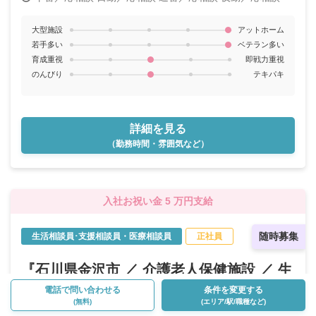
大型施設
アットホーム
若手多い
ベテラン多い
育成重視
即戦力重視
のんびり
テキパキ
詳細を見る
（勤務時間・雰囲気など）
入社お祝い金 5 万円支給
随時募集
生活相談員･支援相談員・医療相談員
正社員
『石川県金沢市 ／ 介護老人保健施設 ／ 生
活相談員･支援相談員・医療相談員 ／ 正社
電話で問い合わせる
条件を変更する
(無料)
(エリア/駅/職種など)
員』のお仕事