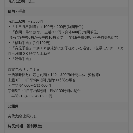
時給
1200円以上
給与・手当
時給1,320円 - 2,360円

・「土日祝日割増」：100円～200円(時間単位)　

・「夜間・早朝割増」 生活300円～身体400円(時間単位)

  ※夜間(午後6時から午後10時まで) 、早朝(午前6時から午前8時まで)

・「移動手当」(1件100円)　

・「育児手当」※満１８歳未満のお子様がいる場合、1世帯につき：１万
円※月間５０時間以上勤務

・「研修手当」

◎賞与あり：年２回

⇒活動時間数に応じた額：140～320円(時間単位 : 資格等)

①週3日・1日平均4時間 月約50時間の場合

・年間 84,000～132,000円

②週5日・1日平均6時間　月約130時間の場合

・年間218,400～421,200円
交通費
実費支給 上限なし
特長(待遇・福利厚生)