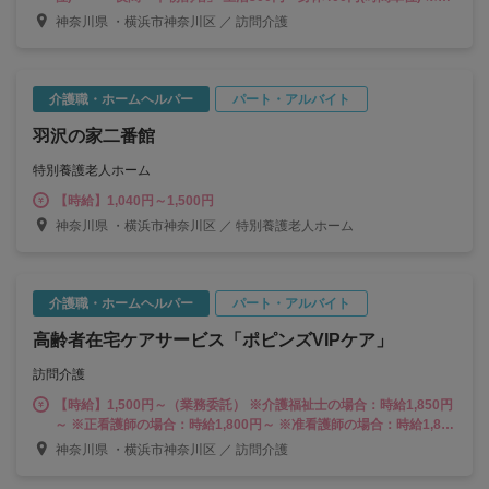
間(午後6時から午後10時まで) 、早朝(午前6時から午前8時まで) ・
神奈川県 ・横浜市神奈川区 ／ 訪問介護
「移動手当」(1件100円) ・「育児手当」※満１８歳未満のお子様
がいる場合、1世帯につき：１万円※月間５０時間以上勤務 ・「研
修手当」 ◎賞与あり：年２回 ⇒活動時間数に応じた額：120～300
円(時間単位 : 資格等)
介護職・ホームヘルパー
パート・アルバイト
羽沢の家二番館
特別養護老人ホーム
【時給】1,040円～1,500円
神奈川県 ・横浜市神奈川区 ／ 特別養護老人ホーム
介護職・ホームヘルパー
パート・アルバイト
高齢者在宅ケアサービス「ポピンズVIPケア」
訪問介護
【時給】1,500円～（業務委託） ※介護福祉士の場合：時給1,850円
～ ※正看護師の場合：時給1,800円～ ※准看護師の場合：時給1,800
円～ ※実務者研修の場合：時給1,600円～ ※基礎研修の場合：時給
神奈川県 ・横浜市神奈川区 ／ 訪問介護
1,600円～ ※初任者研修の場合：時給1,500円～ ※ホームヘルパー
1級の場合：時給1,600円～ ※ホームヘルパー2級の場合：時給1,500