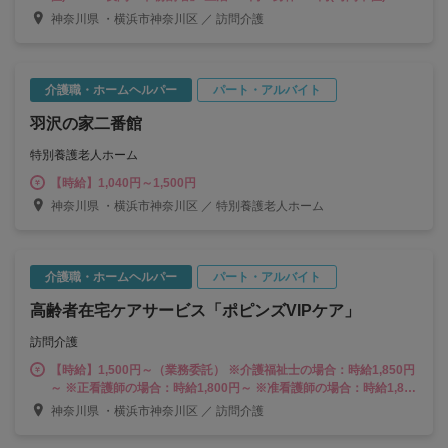
間(午後6時から午後10時まで) 、早朝(午前6時から午前8時まで) ・
神奈川県 ・横浜市神奈川区 ／ 訪問介護
「移動手当」(1件100円) ・「育児手当」※満１８歳未満のお子様
がいる場合、1世帯につき：１万円※月間５０時間以上勤務 ・「研
修手当」 ◎賞与あり：年２回 ⇒活動時間数に応じた額：120～300
円(時間単位 : 資格等)
介護職・ホームヘルパー
パート・アルバイト
羽沢の家二番館
特別養護老人ホーム
【時給】1,040円～1,500円
神奈川県 ・横浜市神奈川区 ／ 特別養護老人ホーム
介護職・ホームヘルパー
パート・アルバイト
高齢者在宅ケアサービス「ポピンズVIPケア」
訪問介護
【時給】1,500円～（業務委託） ※介護福祉士の場合：時給1,850円
～ ※正看護師の場合：時給1,800円～ ※准看護師の場合：時給1,800
円～ ※実務者研修の場合：時給1,600円～ ※基礎研修の場合：時給
神奈川県 ・横浜市神奈川区 ／ 訪問介護
1,600円～ ※初任者研修の場合：時給1,500円～ ※ホームヘルパー
1級の場合：時給1,600円～ ※ホームヘルパー2級の場合：時給1,500