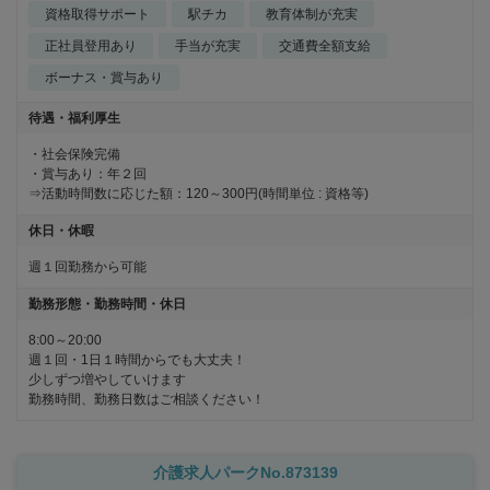
資格取得サポート
駅チカ
教育体制が充実
正社員登用あり
手当が充実
交通費全額支給
ボーナス・賞与あり
待遇・福利厚生
・社会保険完備

・賞与あり：年２回

⇒活動時間数に応じた額：120～300円(時間単位 : 資格等)
休日・休暇
週１回勤務から可能
勤務形態・勤務時間・休日
8:00～20:00

週１回・1日１時間からでも大丈夫！ 

少しずつ増やしていけます
勤務時間、勤務日数はご相談ください！
介護求人パークNo.873139