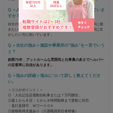
Q.＜人材のポイント＞どんなタイプの人が向いていま
すか？
自分のペースで働きたい方、資格をとって安定した仕事に就
きたい方、実生活での家事のスキルや介護の経験を仕事に生
かしたい方に向いています。
Q.＜当社の強み＞施設や事業所の”強み”を一言でいう
と？
創業75年 アットホームな雰囲気と仕事量の多さでヘルパー
の定着率に自信があります。
Q.＜強みの詳細＞強みについて詳しく教えてくださ
い。
＜ココがポイント！＞ 

◎「入社記念品電動自転車または７万円贈呈」 

◎週１から６日・１から８時間勤務まで柔軟に対応 

・直行直帰可　ＷワークＯＫ 

◎資格取得支援あり（介護職員初任者研修） 
