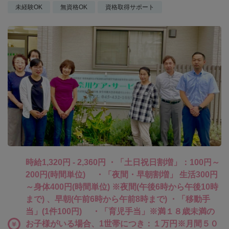
未経験OK
無資格OK
資格取得サポート
時給1,320円 - 2,360円 ・「土日祝日割増」：100円～
200円(時間単位) ・「夜間・早朝割増」 生活300円
～身体400円(時間単位) ※夜間(午後6時から午後10時
まで) 、早朝(午前6時から午前8時まで) ・「移動手
当」(1件100円) ・「育児手当」※満１８歳未満の
お子様がいる場合、1世帯につき：１万円※月間５０