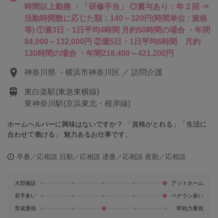
時間以上勤務 ・「研修手当」 ◎賞与あり：年２回 ⇒
活動時間数に応じた額：140～320円(時間単位 : 資格
等) ①週3日・1日平均4時間 月約50時間の場合 ・年間
84,000～132,000円 ②週5日・1日平均6時間 月約
130時間の場合 ・年間218,400～421,200円
神奈川県 ・横浜市神奈川区 ／ 訪問介護
東白楽駅(東急東横線)
東神奈川駅(京浜東北・根岸線)
ホームヘルパーに興味はないですか？ 「資格がとれる」「生活に
合わせて働ける」 魅力あるお仕事です。
早番／応相談
日勤／応相談
遅番／応相談
夜勤／応相談
大型施設
アットホーム
若手多い
ベテラン多い
育成重視
即戦力重視