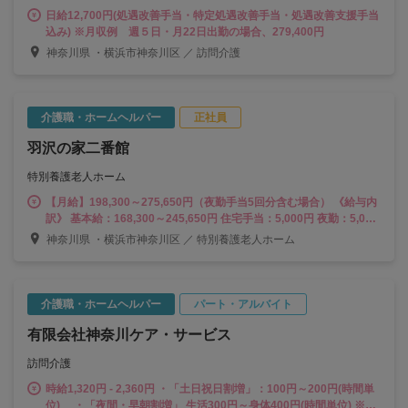
日給12,700円(処遇改善手当・特定処遇改善手当・処遇改善支援手当
込み) ※月収例 週５日・月22日出勤の場合、279,400円
神奈川県 ・横浜市神奈川区 ／ 訪問介護
介護職・ホームヘルパー
正社員
羽沢の家二番館
特別養護老人ホーム
【月給】198,300～275,650円（夜勤手当5回分含む場合） 《給与内
訳》 基本給：168,300～245,650円 住宅手当：5,000円 夜勤：5,000
円/回 ※5回計算：25,000円 《別途支給》 ・調整手当 ・資格手当
神奈川県 ・横浜市神奈川区 ／ 特別養護老人ホーム
（5,000円～20,000円） ・賞与（前年度実績3.80月分/年2回）
介護職・ホームヘルパー
パート・アルバイト
有限会社神奈川ケア・サービス
訪問介護
時給1,320円 - 2,360円 ・「土日祝日割増」：100円～200円(時間単
位) ・「夜間・早朝割増」 生活300円～身体400円(時間単位) ※夜