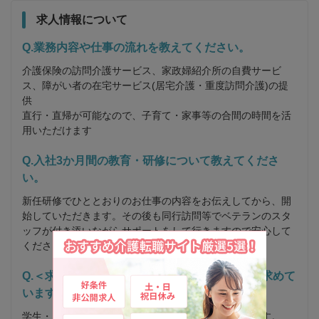
求人情報について
Q.業務内容や仕事の流れを教えてください。
介護保険の訪問介護サービス、家政婦紹介所の自費サービ
ス、障がい者の在宅サービス(居宅介護・重度訪問介護)の提
供

直行・直帰が可能なので、子育て・家事等の合間の時間を活
用いただけます
Q.入社3か月間の教育・研修について教えてくださ
い。
新任研修でひととおりのお仕事の内容をお伝えしてから、開
始していただきます。その後も同行訪問等でベテランのスタ
ッフが付き添いながらサポートをして行きますので安心して
ください。(試用期間3ヶ月)
Q.＜求める人材＞一言でいえば、どんな人材を求めて
いますか？
学生・フリーター・副業・ダブルワークの方も歓迎です。