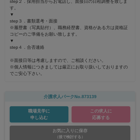
step２．採用担当からお電話し、面接日の日程調整を致しま
す。

▼

step３．書類選考・面接

※履歴書（写真貼付）、職務経歴書、資格がある方は資格証
コピーのご準備をお願い致します。

▼

step４．合否連絡

※面接日等は考慮しますので、ご相談ください。 

※個人情報につきましては厳正にお取り扱いしておりますの
でご安心下さい。
介護求人パークNo.873139
職場見学に
この求人に
申し込む
応募する
お気に入りに保存
（後で検討する）