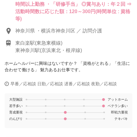
時間以上勤務 ・「研修手当」 ◎賞与あり：年２回 ⇒
活動時間数に応じた額：120～300円(時間単位 : 資格
等)
神奈川県 ・横浜市神奈川区 ／ 訪問介護
東白楽駅(東急東横線)
東神奈川駅(京浜東北・根岸線)
ホームヘルパーに興味はないですか？ 「資格がとれる」「生活に
合わせて働ける」 魅力あるお仕事です。
早番／応相談
日勤／応相談
遅番／応相談
夜勤／応相談
大型施設
アットホーム
若手多い
ベテラン多い
育成重視
即戦力重視
のんびり
テキパキ