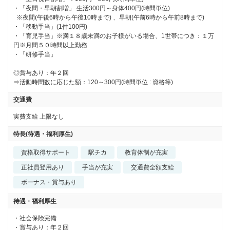
・「夜間・早朝割増」 生活300円～身体400円(時間単位)

  ※夜間(午後6時から午後10時まで) 、早朝(午前6時から午前8時まで)

・「移動手当」(1件100円)　

・「育児手当」※満１８歳未満のお子様がいる場合、1世帯につき：１万
円※月間５０時間以上勤務

・「研修手当」

◎賞与あり：年２回

⇒活動時間数に応じた額：120～300円(時間単位 : 資格等)
交通費
実費支給 上限なし
特長(待遇・福利厚生)
資格取得サポート
駅チカ
教育体制が充実
正社員登用あり
手当が充実
交通費全額支給
ボーナス・賞与あり
待遇・福利厚生
・社会保険完備

・賞与あり：年２回
