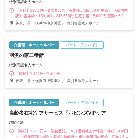
特別養護老人ホーム
【月給】198,300～275,650円（夜勤手当5回分含む場合） 《給与内
訳》 基本給：168,300～245,650円 住宅手当：5,000円 夜勤：5,000
円/回 ※5回計算：25,000円 《別途支給》 ・調整手当 ・資格手当
神奈川県 ・横浜市神奈川区 ／ 特別養護老人ホーム
（5,000円～20,000円） ・賞与（前年度実績3.80月分/年2回）
介護職・ホームヘルパー
パート・アルバイト
羽沢の家二番館
特別養護老人ホーム
【時給】1,040円～1,500円
神奈川県 ・横浜市神奈川区 ／ 特別養護老人ホーム
介護職・ホームヘルパー
パート・アルバイト
高齢者在宅ケアサービス「ポピンズVIPケア」
訪問介護
【時給】1,500円～（業務委託） ※介護福祉士の場合：時給1,850円
～ ※正看護師の場合：時給1,800円～ ※准看護師の場合：時給1,800