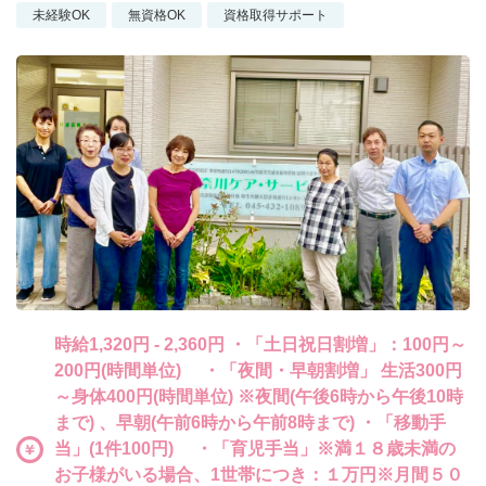
未経験OK
無資格OK
資格取得サポート
時給1,320円 - 2,360円 ・「土日祝日割増」：100円～
200円(時間単位) ・「夜間・早朝割増」 生活300円
～身体400円(時間単位) ※夜間(午後6時から午後10時
まで) 、早朝(午前6時から午前8時まで) ・「移動手
当」(1件100円) ・「育児手当」※満１８歳未満の
お子様がいる場合、1世帯につき：１万円※月間５０