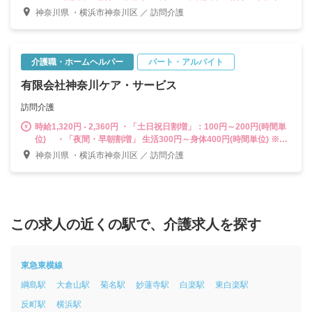
円～ ※実務者研修の場合：時給1,600円～ ※基礎研修の場合：時給
神奈川県 ・横浜市神奈川区 ／ 訪問介護
1,600円～ ※初任者研修の場合：時給1,500円～ ※ホームヘルパー
1級の場合：時給1,600円～ ※ホームヘルパー2級の場合：時給1,500
円～
介護職・ホームヘルパー
パート・アルバイト
有限会社神奈川ケア・サービス
訪問介護
時給1,320円 - 2,360円 ・「土日祝日割増」：100円～200円(時間単
位) ・「夜間・早朝割増」 生活300円～身体400円(時間単位) ※夜
間(午後6時から午後10時まで) 、早朝(午前6時から午前8時まで) ・
神奈川県 ・横浜市神奈川区 ／ 訪問介護
「移動手当」(1件100円) ・「育児手当」※満１８歳未満のお子様
がいる場合、1世帯につき：１万円※月間５０時間以上勤務 ・「研
修手当」 ◎賞与あり：年２回 ⇒活動時間数に応じた額：140～320
円(時間単位 : 資格等) ①週3日・1日平均4時間 月約50時間の場合 ・
年間 84,000～132,000円 ②週5日・1日平均6時間 月約130時間の
この求人の近くの駅で、介護求人を探す
場合 ・年間218,400～421,200円
東急東横線
綱島駅
大倉山駅
菊名駅
妙蓮寺駅
白楽駅
東白楽駅
反町駅
横浜駅