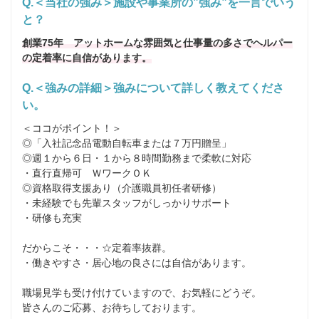
Q.＜当社の強み＞施設や事業所の”強み”を一言でいう
と？
創業75年 アットホームな雰囲気と仕事量の多さでヘルパー
の定着率に自信があります。
Q.＜強みの詳細＞強みについて詳しく教えてくださ
い。
＜ココがポイント！＞ 

◎「入社記念品電動自転車または７万円贈呈」 

◎週１から６日・１から８時間勤務まで柔軟に対応 

・直行直帰可　ＷワークＯＫ 

◎資格取得支援あり（介護職員初任者研修） 

・未経験でも先輩スタッフがしっかりサポート 

・研修も充実 

だからこそ・・・☆定着率抜群。 

・働きやすさ・居心地の良さには自信があります。 

職場見学も受け付けていますので、お気軽にどうぞ。 

皆さんのご応募、お待ちしております。