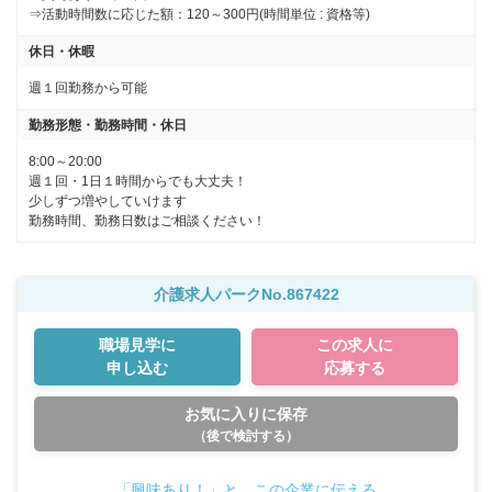
⇒活動時間数に応じた額：120～300円(時間単位 : 資格等)
休日・休暇
週１回勤務から可能
勤務形態・勤務時間・休日
8:00～20:00

週１回・1日１時間からでも大丈夫！ 

少しずつ増やしていけます
勤務時間、勤務日数はご相談ください！
介護求人パークNo.867422
職場見学に
この求人に
申し込む
応募する
お気に入りに保存
（後で検討する）
「興味あり！」と、この企業に伝える