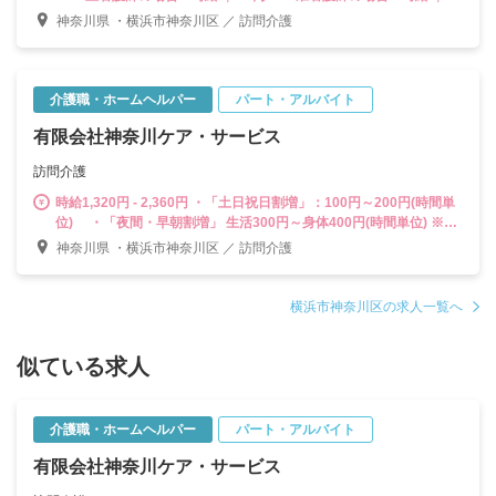
円～ ※実務者研修の場合：時給1,600円～ ※基礎研修の場合：時給
神奈川県 ・横浜市神奈川区 ／ 訪問介護
1,600円～ ※初任者研修の場合：時給1,500円～ ※ホームヘルパー
1級の場合：時給1,600円～ ※ホームヘルパー2級の場合：時給1,500
円～
介護職・ホームヘルパー
パート・アルバイト
有限会社神奈川ケア・サービス
訪問介護
時給1,320円 - 2,360円 ・「土日祝日割増」：100円～200円(時間単
位) ・「夜間・早朝割増」 生活300円～身体400円(時間単位) ※夜
間(午後6時から午後10時まで) 、早朝(午前6時から午前8時まで) ・
神奈川県 ・横浜市神奈川区 ／ 訪問介護
「移動手当」(1件100円) ・「育児手当」※満１８歳未満のお子様
がいる場合、1世帯につき：１万円※月間５０時間以上勤務 ・「研
修手当」 ◎賞与あり：年２回 ⇒活動時間数に応じた額：140～320
横浜市神奈川区の求人一覧へ
円(時間単位 : 資格等) ①週3日・1日平均4時間 月約50時間の場合 ・
年間 84,000～132,000円 ②週5日・1日平均6時間 月約130時間の
似ている求人
場合 ・年間218,400～421,200円
介護職・ホームヘルパー
パート・アルバイト
有限会社神奈川ケア・サービス