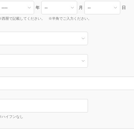
年
月
日
※西暦で記載してください。 ※半角でご入力ください。
※ハイフンなし