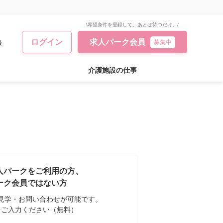
\希望条件を登録して、あとは待つだけ。/
ログイン
求人パーク会員
録
募集中
介護施設の仕事
人パークをご利用の方、
ーク会員ではない方
見学・お問い合わせが可能です。
をご入力ください（無料）