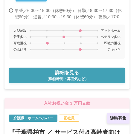
早番／6:30～15:30（休憩60分）
日勤／8:30～17:30（休
憩60分）
遅番／10:30～19:30（休憩60分）
夜勤／17:00
～翌9:00（休憩180分）
大型施設
アットホーム
若手多い
ベテラン多い
育成重視
即戦力重視
のんびり
テキパキ
詳細を見る
（勤務時間・雰囲気など）
入社お祝い金 3 万円支給
随時募集
介護職・ホームヘルパー
正社員
『千葉県柏市 ／ サービス付き高齢者向け