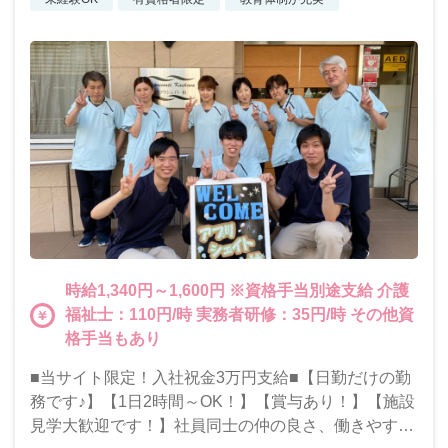
時給1,340円～1,600円 ※資格手当別途支給 介護
福祉士：110円/時 実務者研修：35円/時 その他資
格手当もあり
■当サイト限定！入社祝金3万円支給■【日勤だけの勤
務です♪】【1日2時間～OK！】【賞与あり！】【施設
見学大歓迎です！】社員同士の仲の良さ、働きやすい