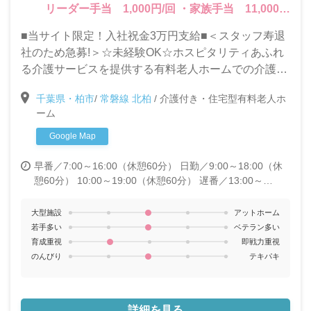
リーダー手当 1,000円/回 ・家族手当 11,000円
～26,000円 ・正月手当 2,800円/日（12月31日
■当サイト限定！入社祝金3万円支給■＜スタッフ寿退
～1月3日） ・残業手当 〈給与内訳〉 ・基本給
社のため急募!＞☆未経験OK☆ホスピタリティあふれ
154,500円～201,300円 ・資格手当 5,000円～
る介護サービスを提供する有料老人ホームでの介護士
10,000円 ・接遇手当 10,000円 ・食事手当
大募集！残業ほぼなし☆マイカー通勤可
5,000円 ・住宅手当 7,000円～20,000円 ・処遇
千葉県・柏市
/
常磐線 北柏
/
介護付き・住宅型有料老人ホ
改善手当 25,000円 ＊固定残業代なし ＊試用期
ーム
間3ヵ月（条件変更なし）
Google Map
早番／7:00～16:00（休憩60分）
日勤／9:00～18:00（休
憩60分） 10:00～19:00（休憩60分）
遅番／13:00～
22:00（休憩60分）
夜勤／17:00～翌9:00（休憩120分）
22:00～翌7:00（休憩60分）
大型施設
アットホーム
若手多い
ベテラン多い
育成重視
即戦力重視
のんびり
テキパキ
詳細を見る