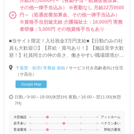
月給26万6500円～（夜勤手当・処遇改善加算、
その他一律手当込み） ※夜勤なし 月給22万9500
円～（処遇改善加算金、その他一律手当込み）
※資格手当別途支給 介護福祉士：18,000円 実務
者研修：5,000円 その他資格手当もあり
■当サイト限定！入社祝金3万円支給■【日勤のみの社
員も大歓迎◎】【昇給・賞与あり！】【施設見学大歓
迎！】社員同士の仲の良さ、働きやすい職場環境が自
慢の当施設で一緒に働きませんか？◎充実した研修制
千葉県・柏市
/
常磐線 南柏
/
サービス付き高齢者向け住宅
度で未経験・ブランクがある方も安心して働けます！
（サ高住）
Google Map
日勤／9:00～18:00(休憩1H)
夜勤／16:00～翌11:00(休憩
7H)
大型施設
アットホーム
若手多い
ベテラン多い
育成重視
即戦力重視