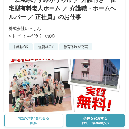
宅型有料老人ホーム ／ 介護職・ホームヘ
ルパー ／ 正社員』のお仕事
株式会社いっしん
ﾊｰﾄﾜﾝかすみがうら（仮称）
未経験OK
無資格OK
教育体制が充実
電話で問い合わせる
条件を変更する
(無料)
(エリア/駅/職種など)