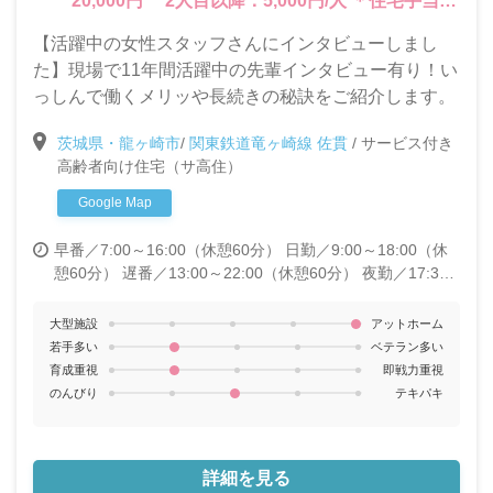
20,000円 2人目以降：5,000円/人 ＊住宅手当：
3,000円 ＊皆勤手当：3,000円
【活躍中の女性スタッフさんにインタビューしまし
た】現場で11年間活躍中の先輩インタビュー有り！い
っしんで働くメリッや長続きの秘訣をご紹介します。
茨城県・龍ヶ崎市
/
関東鉄道竜ヶ崎線 佐貫
/
サービス付き
高齢者向け住宅（サ高住）
Google Map
早番／7:00～16:00（休憩60分）
日勤／9:00～18:00（休
憩60分）
遅番／13:00～22:00（休憩60分）
夜勤／17:30
～翌9:00 ★原則として夜勤をした場合、明け日とその翌日
が休みとなります。 ★夜勤手当：4,600円/回
大型施設
アットホーム
若手多い
ベテラン多い
育成重視
即戦力重視
のんびり
テキパキ
詳細を見る