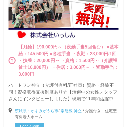
【月給】190,000円～（夜勤手当5回含む） ■基本
給：145,500円 ■各種手当 ・夜勤：23,000円/1回
・扶養：20,000円～ ・資格：1,500円～（介護福
祉士10,000円） ・住居：3,000円～ ・皆勤手当：
3,000円
ハートワン神立（介護付有料/正社員）資格・経験不
問！資格取得支援制度あり☆【活躍中の女性スタッフ
さんにインタビューしました】現場で11年間活躍中の
先輩インタビュー有り！いっしんで働くメリッや長続
茨城県・かすみがうら市
/
常磐線 神立
/
介護付き・住宅型
きの秘訣をご紹介します。
有料老人ホーム
Google Map