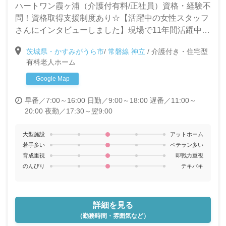
ハートワン霞ヶ浦（介護付有料/正社員）資格・経験不
問！資格取得支援制度あり☆【活躍中の女性スタッフ
さんにインタビューしました】現場で11年間活躍中の
先輩インタビュー有り！いっしんで働くメリッや長続
茨城県・かすみがうら市
/
常磐線 神立
/
介護付き・住宅型
きの秘訣をご紹介します。
有料老人ホーム
Google Map
早番／7:00～16:00
日勤／9:00～18:00
遅番／11:00～
20:00
夜勤／17:30～翌9:00
大型施設
アットホーム
若手多い
ベテラン多い
育成重視
即戦力重視
のんびり
テキパキ
詳細を見る
（勤務時間・雰囲気など）