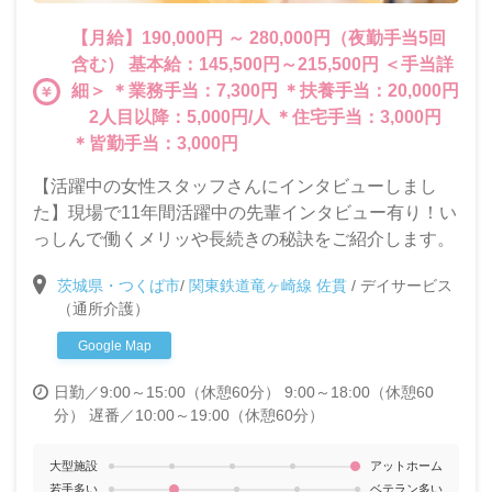
【月給】190,000円 ～ 280,000円（夜勤手当5回
含む） 基本給：145,500円～215,500円 ＜手当詳
細＞ ＊業務手当：7,300円 ＊扶養手当：20,000円
2人目以降：5,000円/人 ＊住宅手当：3,000円
＊皆勤手当：3,000円
【活躍中の女性スタッフさんにインタビューしまし
た】現場で11年間活躍中の先輩インタビュー有り！い
っしんで働くメリッや長続きの秘訣をご紹介します。
茨城県・つくば市
/
関東鉄道竜ヶ崎線 佐貫
/
デイサービス
（通所介護）
Google Map
日勤／9:00～15:00（休憩60分） 9:00～18:00（休憩60
分）
遅番／10:00～19:00（休憩60分）
大型施設
アットホーム
若手多い
ベテラン多い