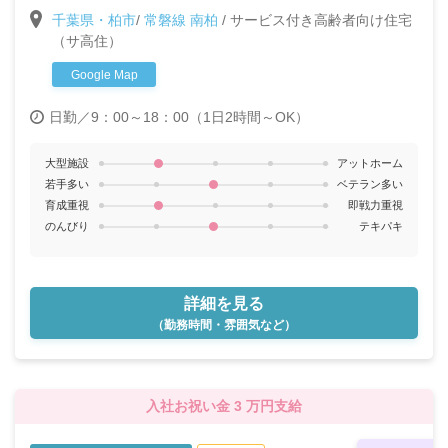
職場環境が自慢の当施設で一緒に働きませんか？◎パ
千葉県・柏市
/
常磐線 南柏
/
サービス付き高齢者向け住宅
ートタイムで家庭と仕事を両立したい方大歓迎です！
（サ高住）
◎週1～OK！
Google Map
日勤／9：00～18：00（1日2時間～OK）
大型施設
アットホーム
若手多い
ベテラン多い
育成重視
即戦力重視
のんびり
テキパキ
詳細を見る
（勤務時間・雰囲気など）
入社お祝い金 3 万円支給