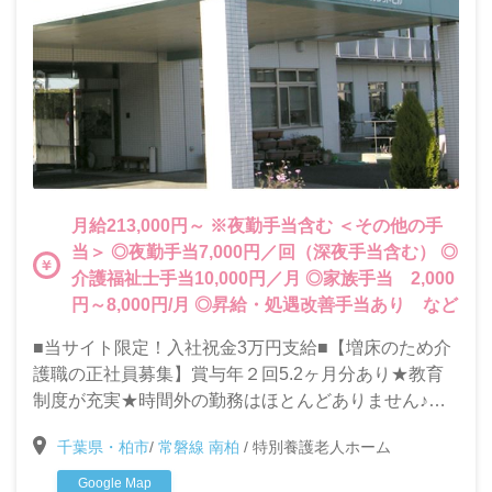
月給213,000円～ ※夜勤手当含む ＜その他の手
当＞ ◎夜勤手当7,000円／回（深夜手当含む） ◎
介護福祉士手当10,000円／月 ◎家族手当 2,000
円～8,000円/月 ◎昇給・処遇改善手当あり など
■当サイト限定！入社祝金3万円支給■【増床のため介
護職の正社員募集】賞与年２回5.2ヶ月分あり★教育
制度が充実★時間外の勤務はほとんどありません♪★
マイカー通勤OK
千葉県・柏市
/
常磐線 南柏
/
特別養護老人ホーム
Google Map