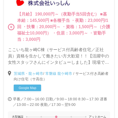
【月給】 190,000円～（夜勤手当5回含む） ■基
本給：145,500円 ■各種手当 ・夜勤：23,000円/1
回 ・扶養：20,000円～ ・資格：1,500円～（介護
福祉士10,000円） ・住居：3,000円～ ・皆勤手
当：3,000円
ここいち龍ヶ崎C棟（サービス付高齢者住宅／正社
員）資格を生かして働きたい方大歓迎！！【活躍中の
女性スタッフさんにインタビューしました】現場で11
年間活躍中の先輩インタビュー有り！いっしんで働く
茨城県・龍ヶ崎市
/
常磐線 龍ケ崎市
/
サービス付き高齢者
メリッや長続きの秘訣をご紹介します。
向け住宅（サ高住）
Google Map
早番／7:00～16:00
日勤／9:00～18:00 8:30～17:30
遅番
／13:00～22:00
夜勤／17:30～翌9:00
大型施設
アットホーム