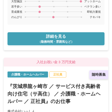
が休みとなります。 ★夜勤手当：3,000円/回
大型施設
アットホーム
若手多い
ベテラン多い
育成重視
即戦力重視
のんびり
テキパキ
詳細を見る
（勤務時間・雰囲気など）
入社お祝い金 3 万円支給
随時募集
介護職・ホームヘルパー
正社員
『茨城県龍ヶ崎市 ／ サービス付き高齢者
向け住宅（サ高住） ／ 介護職・ホームヘ
ルパー ／ 正社員』のお仕事
株式会社いっしん