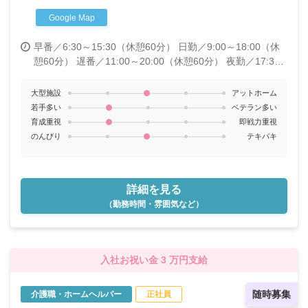
Google Map
早番／6:30～15:30（休憩60分）
日勤／9:00～18:00（休
憩60分）
遅番／11:00～20:00（休憩60分）
夜勤／17:30
～翌9:00 ★原則として夜勤をした場合、明け日とその翌日
が休みとなります。 ★夜勤手当：3,000円/回
大型施設
アットホーム
若手多い
ベテラン多い
育成重視
即戦力重視
のんびり
テキパキ
詳細を見る
（勤務時間・雰囲気など）
入社お祝い金 3 万円支給
随時募集
介護職・ホームヘルパー
正社員