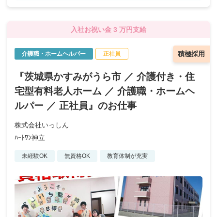
入社お祝い金 3 万円支給
積極採用
介護職・ホームヘルパー
正社員
『茨城県かすみがうら市 ／ 介護付き・住
宅型有料老人ホーム ／ 介護職・ホームヘ
ルパー ／ 正社員』のお仕事
株式会社いっしん
ﾊｰﾄﾜﾝ神立
未経験OK
無資格OK
教育体制が充実