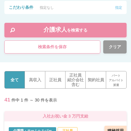
こだわり条件
指定なし
指定
介護求人
を検索する
検索条件を保存
クリア
正社員
パート
全て
高収入
正社員
紹介会社
契約社員
アルバイト
含む
派遣
41
件中 1 件 ～ 30 件を表示
入社お祝い金 3 万円支給
積極採用
介護職・ホームヘルパー
正社員