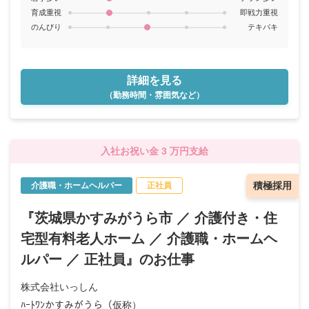
育成重視
即戦力重視
のんびり
テキパキ
詳細を見る
（勤務時間・雰囲気など）
入社お祝い金 3 万円支給
積極採用
介護職・ホームヘルパー
正社員
『茨城県かすみがうら市 ／ 介護付き・住
宅型有料老人ホーム ／ 介護職・ホームヘ
ルパー ／ 正社員』のお仕事
株式会社いっしん
ﾊｰﾄﾜﾝかすみがうら（仮称）