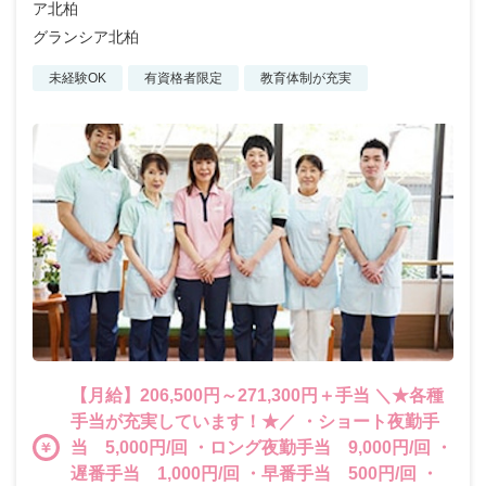
ア北柏
グランシア北柏
未経験OK
有資格者限定
教育体制が充実
【月給】206,500円～271,300円＋手当 ＼★各種
手当が充実しています！★／ ・ショート夜勤手
当 5,000円/回 ・ロング夜勤手当 9,000円/回 ・
遅番手当 1,000円/回 ・早番手当 500円/回 ・