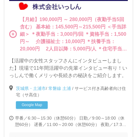
【月給】190,000円 ～ 280,000円（夜勤手当5回
含む） 基本給：145,500円～215,500円 ＜手当詳
細＞ ＊夜勤手当：3,000円/回 ＊資格手当：1,500
円～ 介護福祉士：10,000円 ＊扶養手当：
20,000円 2人目以降：5,000円/人 ＊住宅手当：
3,000円 ＊皆勤手当：3,000円
【活躍中の女性スタッフさんにインタビューしまし
た】現場で11年間活躍中の先輩インタビュー有り！い
っしんで働くメリッや長続きの秘訣をご紹介します。
茨城県・土浦市
/
常磐線 土浦
/
サービス付き高齢者向け住
宅（サ高住）
Google Map
早番／6:30～15:30（休憩60分）
日勤／9:00～18:00（休
憩60分）
遅番／11:00～20:00（休憩60分）
夜勤／17:30
～翌9:00 ★原則として夜勤をした場合、明け日とその翌日