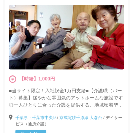
【時給】1,000円
■当サイト限定！入社祝金1万円支給■【介護職（パー
ト）募集】緩やかな雰囲気のアットホームな施設です
◎一人ひとりに合った介護を提供する、地域密着型デ
イサービスでのお仕事です。未経験・ブランクがある
千葉県・千葉市中央区
/
京成電鉄千原線 大森台
/
デイサー
方も大募集!!
ビス（通所介護）