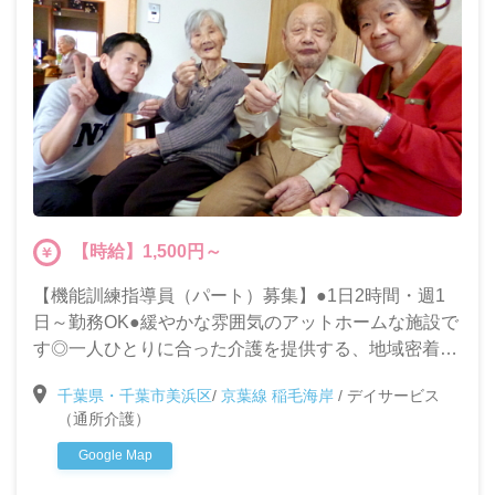
【時給】1,500円～
【機能訓練指導員（パート）募集】●1日2時間・週1
日～勤務OK●緩やかな雰囲気のアットホームな施設で
す◎一人ひとりに合った介護を提供する、地域密着型
デイサービスでのお仕事です。未経験・ブランクがあ
千葉県・千葉市美浜区
/
京葉線 稲毛海岸
/
デイサービス
る方も大募集!!
（通所介護）
Google Map