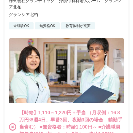
株式会社グランディック 介護付有料老人ホーム グランシ
ア北柏
グランシア北柏
未経験OK
無資格OK
教育体制が充実
【時給】1,110～1,220円＋手当 （月収例：16.8
万円※週4日、早番3回、夜勤3回の場合 精勤手
当含む） ■無資格者：時給1,100円～ ■介護職員