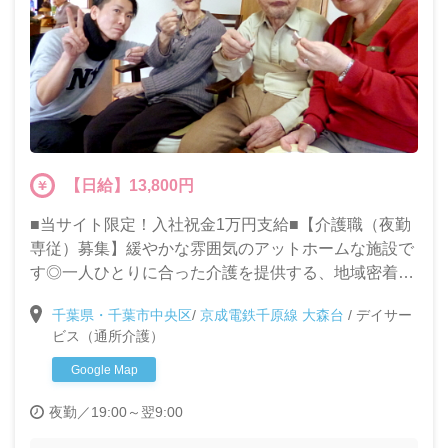
【日給】13,800円
■当サイト限定！入社祝金1万円支給■【介護職（夜勤
専従）募集】緩やかな雰囲気のアットホームな施設で
す◎一人ひとりに合った介護を提供する、地域密着型
デイサービスでのお仕事です。未経験・ブランクがあ
千葉県・千葉市中央区
/
京成電鉄千原線 大森台
/
デイサー
る方も大募集!!
ビス（通所介護）
Google Map
夜勤／19:00～翌9:00