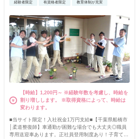
経験者限定
有資格者限定
教育体制が充実
【時給】1,200円～ ※経験年数を考慮し、時給を
割り増しします。 ※取得資格によって、時給は
変わります。
■当サイト限定！入社祝金1万円支給■【千葉県船橋市
│柔道整復師】車通勤が困難な場合でも大丈夫◎職員
専用送迎車あります。正社員登用制度あり！子育て中