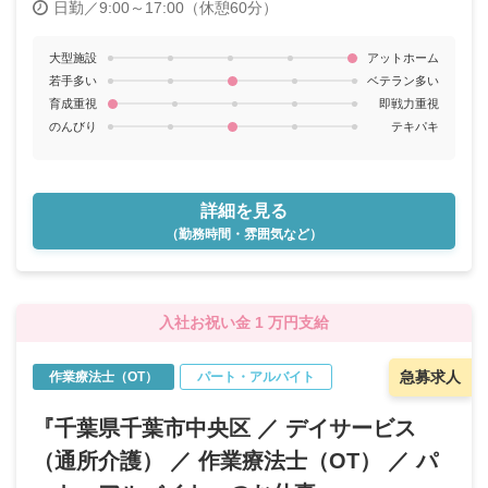
日勤／9:00～17:00（休憩60分）
大型施設
アットホーム
若手多い
ベテラン多い
育成重視
即戦力重視
のんびり
テキパキ
詳細を見る
（勤務時間・雰囲気など）
入社お祝い金 1 万円支給
急募求人
作業療法士（OT）
パート・アルバイト
『千葉県千葉市中央区 ／ デイサービス
（通所介護） ／ 作業療法士（OT） ／ パ