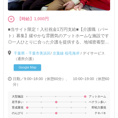
【時給】1,000円
■当サイト限定！入社祝金1万円支給■【介護職（パー
ト）募集】緩やかな雰囲気のアットホームな施設です
◎一人ひとりに合った介護を提供する、地域密着型デ
イサービスでのお仕事です。未経験・ブランクがある
千葉県・千葉市美浜区
/
京葉線 稲毛海岸
/
デイサービス
方も大募集!!
（通所介護）
Google Map
日勤／9:00~18:00（休憩60分）、 10:00~19:00（休憩60
分）
大型施設
アットホーム
若手多い
ベテラン多い
育成重視
即戦力重視
のんびり
テキパキ