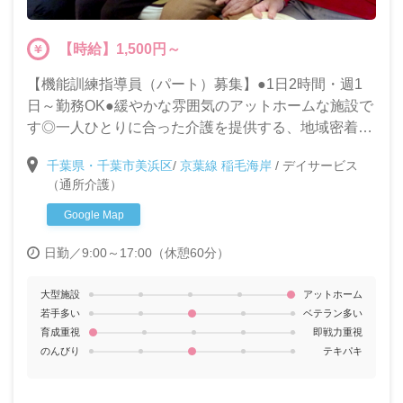
【時給】1,500円～
【機能訓練指導員（パート）募集】●1日2時間・週1
日～勤務OK●緩やかな雰囲気のアットホームな施設で
す◎一人ひとりに合った介護を提供する、地域密着型
デイサービスでのお仕事です。未経験・ブランクがあ
千葉県・千葉市美浜区
/
京葉線 稲毛海岸
/
デイサービス
る方も大募集!!
（通所介護）
Google Map
日勤／9:00～17:00（休憩60分）
大型施設
アットホーム
若手多い
ベテラン多い
育成重視
即戦力重視
のんびり
テキパキ