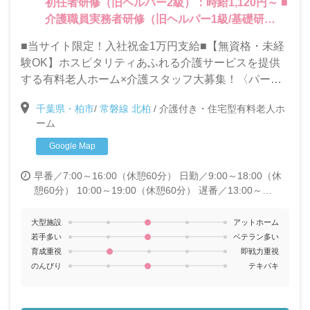
初任者研修（旧ヘルパー2級）：時給1,120円～ ■
介護職員実務者研修（旧ヘルパー1級/基礎研
修）：時給 1,150円～ ■介護福祉士：時給1,220
■当サイト限定！入社祝金1万円支給■【無資格・未経
円～ ＼★各種手当が充実★／ ・精勤手当 5,000
験OK】ホスピタリティあふれる介護サービスを提供
円～10,000円 ・リーダー手当 1,000円/回 ・早
する有料老人ホーム×介護スタッフ大募集！〈パート
番手当 500円/回 ・遅番手当 1,000円/回 ・シ
でも賞与/夜勤手当/精勤手当など手当充実！〉〈マイ
ョート夜勤手当 5,000円/回 ・ロング夜勤手当
千葉県・柏市
/
常磐線 北柏
/
介護付き・住宅型有料老人ホ
カー通勤可〉週4日～しっかり安定して稼げます★
9,000円/回 ＊試用期間3ヵ月（条件変更なし）
ーム
Google Map
早番／7:00～16:00（休憩60分）
日勤／9:00～18:00（休
憩60分） 10:00～19:00（休憩60分）
遅番／13:00～
22:00（休憩60分）
夜勤／17:00～翌9:00（休憩120分）
22:00～翌7:00（休憩60分）
大型施設
アットホーム
若手多い
ベテラン多い
育成重視
即戦力重視
のんびり
テキパキ