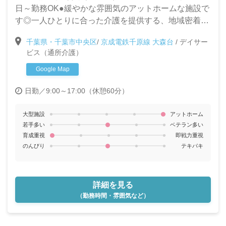
日～勤務OK●緩やかな雰囲気のアットホームな施設で
す◎一人ひとりに合った介護を提供する、地域密着型
デイサービスでのお仕事です。未経験・ブランクがあ
千葉県・千葉市中央区
/
京成電鉄千原線 大森台
/
デイサー
る方も大募集!!
ビス（通所介護）
Google Map
日勤／9:00～17:00（休憩60分）
大型施設
アットホーム
若手多い
ベテラン多い
育成重視
即戦力重視
のんびり
テキパキ
詳細を見る
（勤務時間・雰囲気など）