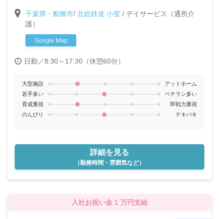
は非常勤で働き、落ち着いたら正職員として勤務する
千葉県・船橋市
/
北総鉄道 小室
/
デイサービス（通所介
ことも可能。週2日～OK★
護）
Google Map
日勤／8:30～17:30（休憩60分）
大型施設
アットホーム
若手多い
ベテラン多い
育成重視
即戦力重視
のんびり
テキパキ
詳細を見る
（勤務時間・雰囲気など）
入社お祝い金 1 万円支給