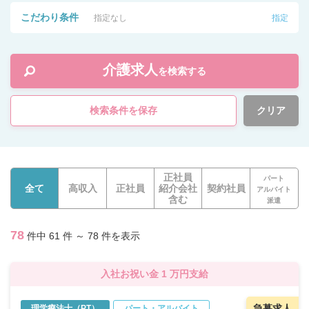
こだわり条件
指定なし
指定
介護求人
を検索する
検索条件を保存
クリア
正社員
パート
全て
高収入
正社員
紹介会社
契約社員
アルバイト
含む
派遣
78
件中 61 件 ～ 78 件を表示
入社お祝い金 1 万円支給
急募求人
理学療法士（PT）
パート・アルバイト