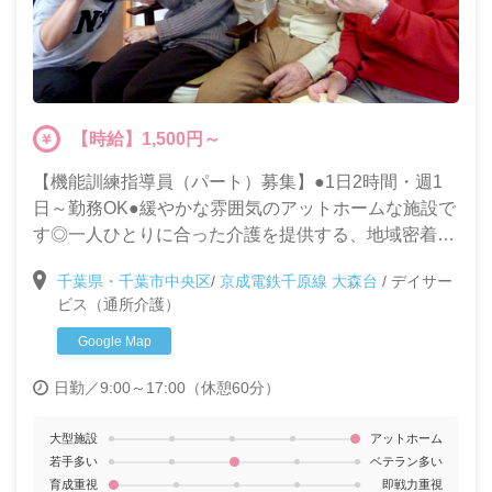
【時給】1,500円～
【機能訓練指導員（パート）募集】●1日2時間・週1
日～勤務OK●緩やかな雰囲気のアットホームな施設で
す◎一人ひとりに合った介護を提供する、地域密着型
デイサービスでのお仕事です。未経験・ブランクがあ
千葉県・千葉市中央区
/
京成電鉄千原線 大森台
/
デイサー
る方も大募集!!
ビス（通所介護）
Google Map
日勤／9:00～17:00（休憩60分）
大型施設
アットホーム
若手多い
ベテラン多い
育成重視
即戦力重視