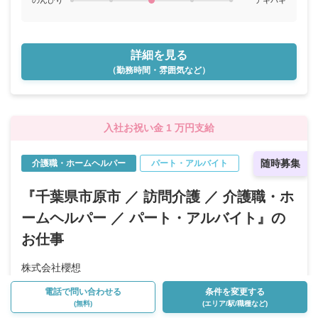
のんびり
テキパキ
詳細を見る
（勤務時間・雰囲気など）
入社お祝い金 1 万円支給
随時募集
介護職・ホームヘルパー
パート・アルバイト
『千葉県市原市 ／ 訪問介護 ／ 介護職・ホ
ームヘルパー ／ パート・アルバイト』の
お仕事
株式会社櫻想
侍（さむらい）
電話で問い合わせる
条件を変更する
(無料)
(エリア/駅/職種など)
未経験OK
有資格者限定
正社員登用あり