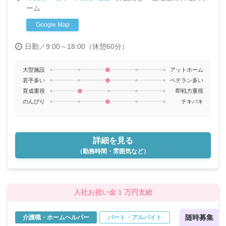
ます♪〈賞与/精勤手当など手当充実！〉
ーム
Google Map
日勤／9:00～18:00（休憩60分）
大型施設
アットホーム
若手多い
ベテラン多い
育成重視
即戦力重視
のんびり
テキパキ
詳細を見る
（勤務時間・雰囲気など）
入社お祝い金 1 万円支給
随時募集
介護職・ホームヘルパー
パート・アルバイト