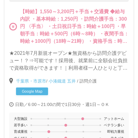
【時給】1,550～3,200円＋手当＋交通費 ◆給与
内訳 ・基本時給：1,250円 ・訪問介護手当：300
円 〈手当〉 ・土日祝日手当：時給＋100円 ・早
朝手当：時給＋500円（6時～8時） ・夜間手当：
時給＋1000円（18時～21時） ・資格手当：時給
＋30～150円 ・職務手当：時給0～400円 〈交通
★2021年7月新規オープン★無資格から訪問介護デビ
費〉 ・通勤費（マイカー）：15円/1km ・通勤費
ュー！？⇒可能です！採用後、就業前に全額会社負担
（公共交通機関）：定期代月額10,000円まで ・
で資格取得ができます！｜利用者様一人ひとりと丁寧
業務用交通費：15円/1km ★給与例1：平日の
に向き合える訪問介護はやりがいたくさん☆週1日、1
12:00～13:00、要介護度2の方への清掃・買い物
千葉県・市原市
/
小湊鐵道 五井
/
訪問介護
時間～ＯＫで働きやすさも抜群の事業所です！
（生活援助）を行った場合（介護職員初任者研修
Google Map
終了者） 基本時給1,250円＋訪問介護手当300円
⇒時給1,550円 ★給与例2：日曜日の18:00～
日勤／6:00～21:00の間で1日30分・週1日～ＯＫ
19:00、要介護度3の方への排泄介助・食事介助
（身体介助）を行った場合（介護福祉士の資格あ
大型施設
アットホーム
り） 基本時給1,250円＋訪問介護手当300円＋土
若手多い
ベテラン多い
日祝日手当100円＋夜間手当1,000円＋資格手当
育成重視
即戦力重視
(介護福祉士)100円 ⇒時給2,750円