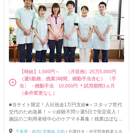
【時給】1,500円～ （月収例）25万5,000円
（週5勤務、残業3時間、精勤手当含む） 〈手
当〉 ・精勤手当 10,000円 ＊試用期間3ヵ月
（条件変更なし）
■当サイト限定！入社祝金1万円支給■＜スタッフ世代
交代のため急募！＞☆経験不問☆週5日で安定収入！
施設のご利用者様中心のケアマネ募集！残業ほぼなし
☆マイカー通勤可☆自分の時間も大切にしながら働け
千葉県・柏市
/
常磐線 北柏
/
介護付き・住宅型有料老人ホ