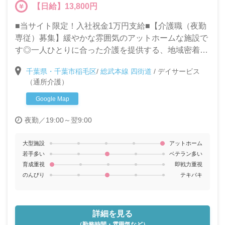
【日給】13,800円
■当サイト限定！入社祝金1万円支給■【介護職（夜勤
専従）募集】緩やかな雰囲気のアットホームな施設で
す◎一人ひとりに合った介護を提供する、地域密着型
デイサービスでのお仕事です。未経験・ブランクがあ
千葉県・千葉市稲毛区
/
総武本線 四街道
/
デイサービス
る方も大募集!!
（通所介護）
Google Map
夜勤／19:00～翌9:00
大型施設
アットホーム
若手多い
ベテラン多い
育成重視
即戦力重視
のんびり
テキパキ
詳細を見る
（勤務時間・雰囲気など）