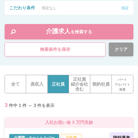
こだわり条件
指定なし
指定
介護求人
を検索する
検索条件を保存
クリア
正社員
パート
全て
高収入
正社員
紹介会社
契約社員
アルバイト
含む
派遣
3
件中 1 件 ～ 3 件を表示
入社お祝い金 3 万円支給
随時募集
介護職・ホームヘルパー
正社員