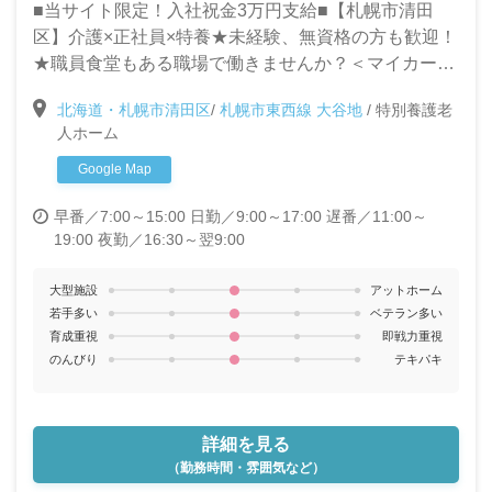
■当サイト限定！入社祝金3万円支給■【札幌市清田
区】介護×正社員×特養★未経験、無資格の方も歓迎！
★職員食堂もある職場で働きませんか？＜マイカー通
勤可（駐車場無料）/地下鉄大谷地駅から無料送迎バス
北海道・札幌市清田区
/
札幌市東西線 大谷地
/
特別養護老
有＞
人ホーム
Google Map
早番／7:00～15:00
日勤／9:00～17:00
遅番／11:00～
19:00
夜勤／16:30～翌9:00
大型施設
アットホーム
若手多い
ベテラン多い
育成重視
即戦力重視
のんびり
テキパキ
詳細を見る
（勤務時間・雰囲気など）