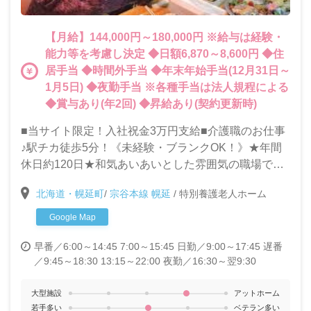
【月給】144,000円～180,000円 ※給与は経験・
能力等を考慮し決定 ◆日額6,870～8,600円 ◆住
居手当 ◆時間外手当 ◆年末年始手当(12月31日～
1月5日) ◆夜勤手当 ※各種手当は法人規程による
◆賞与あり(年2回) ◆昇給あり(契約更新時)
■当サイト限定！入社祝金3万円支給■介護職のお仕事
♪駅チカ徒歩5分！《未経験・ブランクOK！》★年間
休日約120日★和気あいあいとした雰囲気の職場で一
緒に働きませんか？
北海道・幌延町
/
宗谷本線 幌延
/
特別養護老人ホーム
Google Map
早番／6:00～14:45 7:00～15:45
日勤／9:00～17:45
遅番
／9:45～18:30 13:15～22:00
夜勤／16:30～翌9:30
大型施設
アットホーム
若手多い
ベテラン多い