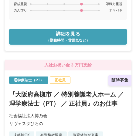
育成重視
即戦力重視
のんびり
テキパキ
詳細を見る
（勤務時間・雰囲気など）
入社お祝い金 3 万円支給
随時募集
理学療法士（PT）
正社員
『大阪府高槻市 ／ 特別養護老人ホーム ／
理学療法士（PT） ／ 正社員』のお仕事
社会福祉法人博乃会
リヴェスタひろの
未経験OK
有資格者限定
教育体制が充実