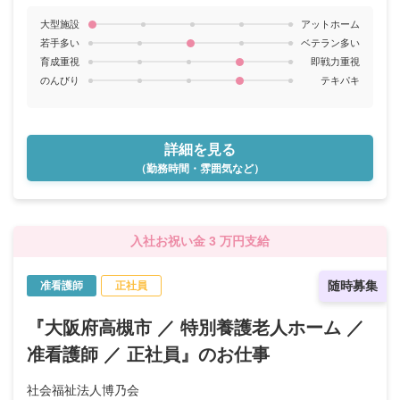
10:00(休憩120分） ※月5～6回
大型施設
アットホーム
若手多い
ベテラン多い
育成重視
即戦力重視
のんびり
テキパキ
詳細を見る
（勤務時間・雰囲気など）
入社お祝い金 3 万円支給
随時募集
准看護師
正社員
『大阪府高槻市 ／ 特別養護老人ホーム ／
准看護師 ／ 正社員』のお仕事
社会福祉法人博乃会