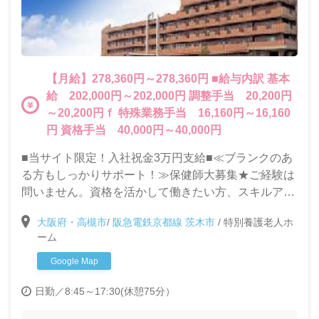
【月給】278,360円～278,360円 ■給与内訳 基本
給 202,000円～202,000円 調整手当 20,200円
～20,200円ｆ 特殊業務手当 16,160円～16,160
円 資格手当 40,000円～40,000円
■当サイト限定！入社祝金3万円支給■≪ブランクのあ
る方もしっかりサポート！≫保健師大募集★ご経験は
問いません。資格を活かして働きたい方、スキルアッ
プを目指して働きたい方大歓迎です♪
大阪府・高槻市
/
阪急電鉄京都線 茨木市
/
特別養護老人ホ
ーム
Google Map
日勤／8:45～17:30(休憩75分）