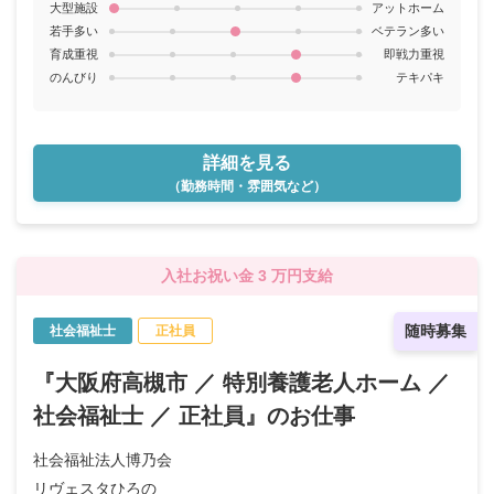
大型施設
アットホーム
若手多い
ベテラン多い
育成重視
即戦力重視
のんびり
テキパキ
詳細を見る
（勤務時間・雰囲気など）
入社お祝い金 3 万円支給
随時募集
社会福祉士
正社員
『大阪府高槻市 ／ 特別養護老人ホーム ／
社会福祉士 ／ 正社員』のお仕事
社会福祉法人博乃会
リヴェスタひろの