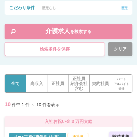
こだわり条件
指定なし
指定
介護求人
を検索する
検索条件を保存
クリア
正社員
パート
全て
高収入
正社員
紹介会社
契約社員
アルバイト
含む
派遣
10
件中 1 件 ～ 10 件を表示
入社お祝い金 3 万円支給
随時募集
サービス提供責任者（サ責）
正社員