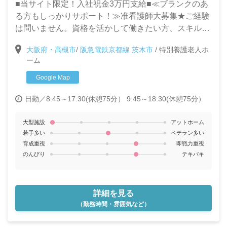
■当サイト限定！入社祝金3万円支給■≪ブランクのあ
る方もしっかりサポート！≫准看護師大募集★ご経験
は問いません。資格を活かして働きたい方、スキルア
ップを目指して働きたい方大歓迎です♪
大阪府・高槻市
/
阪急電鉄京都線 茨木市
/
特別養護老人ホ
ーム
Google Map
日勤／8:45～17:30(休憩75分） 9:45～18:30(休憩75分）
大型施設
アットホーム
若手多い
ベテラン多い
育成重視
即戦力重視
のんびり
テキパキ
詳細を見る
（勤務時間・雰囲気など）