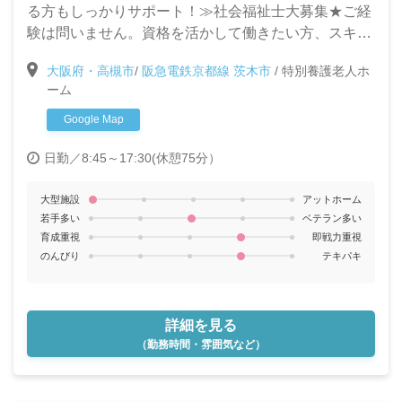
る方もしっかりサポート！≫社会福祉士大募集★ご経
験は問いません。資格を活かして働きたい方、スキル
アップを目指して働きたい方大歓迎です♪
大阪府・高槻市
/
阪急電鉄京都線 茨木市
/
特別養護老人ホ
ーム
Google Map
日勤／8:45～17:30(休憩75分）
大型施設
アットホーム
若手多い
ベテラン多い
育成重視
即戦力重視
のんびり
テキパキ
詳細を見る
（勤務時間・雰囲気など）