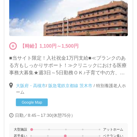
【時給】1,100円～1,500円
■当サイト限定！入社祝金1万円支給■≪ブランクのあ
る方もしっかりサポート！≫クリニックにおける医療
事務大募集★週3日～5日勤務ＯＫ♪子育て中の方、主
婦（夫）の方も歓迎いたします！
大阪府・高槻市
/
阪急電鉄京都線 茨木市
/
特別養護老人ホ
ーム
Google Map
日勤／8:45～17:30(休憩75分）
大型施設
アットホーム
若手多い
ベテラン多い