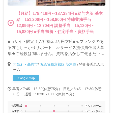
【月給】178,416円～187,384円 ■給与内訳 基本
給 151,200円～158,800円 特殊業務手当
12,096円～12,704円 調整手当 15,120円～
15,880円 ■手当 扶養・住宅手当・資格手当
■当サイト限定！入社祝金3万円支給■≪ブランクのあ
る方もしっかりサポート！≫サービス提供責任者大募
集★ご経験は問いません。資格を活かして働きたい
方、スキルアップを目指して働きたい方大歓迎です♪
大阪府・高槻市
/
阪急電鉄京都線 茨木市
/
特別養護老人ホ
ーム
Google Map
早番／7:45～16:30(休憩75分）
日勤／8:45～17:30(休憩
75分）
遅番／10:30～19:15(休憩75分）
大型施設
アットホーム
若手多い
ベテラン多い