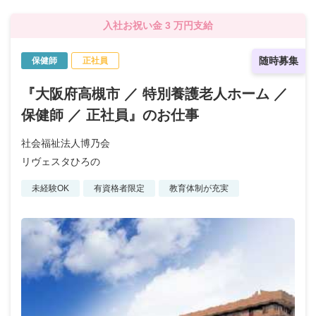
入社お祝い金 3 万円支給
随時募集
保健師
正社員
『大阪府高槻市 ／ 特別養護老人ホーム ／
保健師 ／ 正社員』のお仕事
社会福祉法人博乃会
リヴェスタひろの
未経験OK
有資格者限定
教育体制が充実