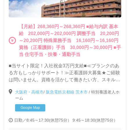
【月給】268,360円～268,360円 ■給与内訳 基本
給 202,000円～202,000円 調整手当 20,200円
～20,200円 特殊業務手当 16,160円～16,160円
資格（正看護師）手当 30,000円～30,000円 ■手
当 住宅手当・扶養・通勤手当
■当サイト限定！入社祝金3万円支給■≪ブランクのあ
る方もしっかりサポート！≫正看護師大募集★ご経験
は問いません。資格を活かして働きたい方、スキルア
ップを目指して働きたい方大歓迎です♪
大阪府・高槻市
/
阪急電鉄京都線 茨木市
/
特別養護老人ホ
ーム
Google Map
日勤／8:45～17:30(休憩75分） 9:45～18:30(休憩75分）