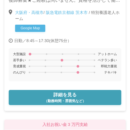
復師募集★ご経験は問いません。資格を活かして働き
たい方、スキルアップを目指して働きたい方大歓迎で
大阪府・高槻市
/
阪急電鉄京都線 茨木市
/
特別養護老人ホ
す♪
ーム
Google Map
日勤／8:45～17:30(休憩75分）
大型施設
アットホーム
若手多い
ベテラン多い
育成重視
即戦力重視
のんびり
テキパキ
詳細を見る
（勤務時間・雰囲気など）
入社お祝い金 3 万円支給