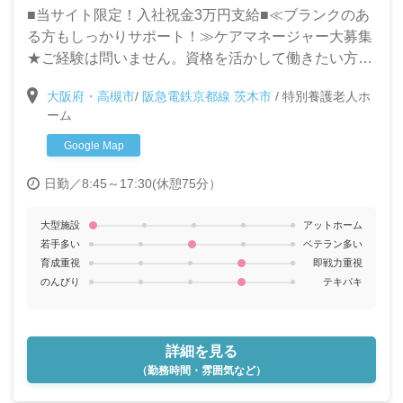
■当サイト限定！入社祝金3万円支給■≪ブランクのあ
る方もしっかりサポート！≫ケアマネージャー大募集
★ご経験は問いません。資格を活かして働きたい方、
スキルアップを目指して働きたい方大歓迎です♪
大阪府・高槻市
/
阪急電鉄京都線 茨木市
/
特別養護老人ホ
ーム
Google Map
日勤／8:45～17:30(休憩75分）
大型施設
アットホーム
若手多い
ベテラン多い
育成重視
即戦力重視
のんびり
テキパキ
詳細を見る
（勤務時間・雰囲気など）