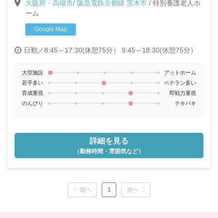
大阪府・高槻市
/
阪急電鉄京都線 茨木市
/
特別養護老人ホ
ーム
Google Map
日勤／8:45～17:30(休憩75分） 9:45～18:30(休憩75分）
大型施設
アットホーム
若手多い
ベテラン多い
育成重視
即戦力重視
のんびり
テキパキ
詳細を見る
（勤務時間・雰囲気など）
前へ
1
次へ