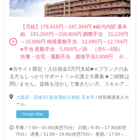
【月給】178,416円～187,384円 ■給与内訳 基本
給 151,200円～158,800円 調整手当 15,120円
～15,880円 特殊業務手当 12,096円～12,704円
■手当 夜勤手当 5,000円／回 （月5～6回）
扶養・住宅・通勤手当 資格手当3,000円 介護
福祉士 30,000円
■当サイト限定！入社祝金3万円支給■≪ブランクのあ
る方もしっかりサポート！≫介護士大募集★ご経験は
問いません。資格を活かして働きたい方、スキルアッ
プを目指して働きたい方大歓迎です♪
大阪府・高槻市
/
阪急電鉄京都線 茨木市
/
特別養護老人ホ
ーム
Google Map
早番／7:00～15:45(休憩75分）
日勤／8:45～17:30(休憩
75分）
遅番／11:00～19:45(休憩75分）
夜勤／17:00～翌