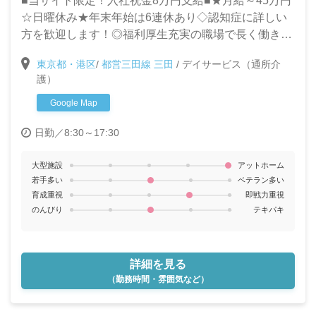
■当サイト限定！入社祝金8万円支給■★月給～45万円
☆日曜休み★年末年始は6連休あり◇認知症に詳しい
方を歓迎します！◎福利厚生充実の職場で長く働きま
せんか？
東京都・港区
/
都営三田線 三田
/
デイサービス（通所介
護）
Google Map
日勤／8:30～17:30
大型施設
アットホーム
若手多い
ベテラン多い
育成重視
即戦力重視
のんびり
テキパキ
詳細を見る
（勤務時間・雰囲気など）