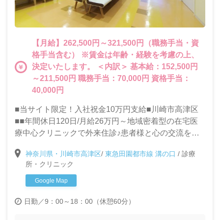
【月給】262,500円～321,500円（職務手当・資
格手当含む） ※賃金は年齢・経験を考慮の上、
決定いたします。 ＜内訳＞ 基本給：152,500円
～211,500円 職務手当：70,000円 資格手当：
40,000円
■当サイト限定！入社祝金10万円支給■川崎市高津区
■■年間休日120日/月給26万円～地域密着型の在宅医
療中心クリニックで外来住診♪患者様と心の交流を大
切にできる方を求めています！
神奈川県・川崎市高津区
/
東急田園都市線 溝の口
/
診療
所・クリニック
Google Map
日勤／9：00～18：00（休憩60分）