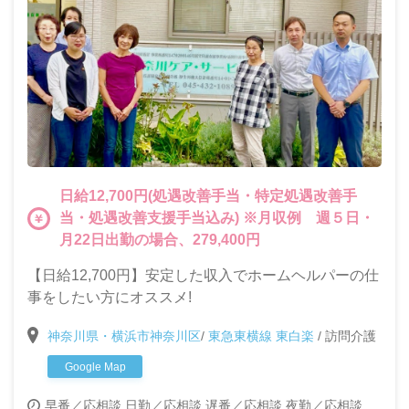
日給12,700円(処遇改善手当・特定処遇改善手
当・処遇改善支援手当込み) ※月収例 週５日・
月22日出勤の場合、279,400円
【日給12,700円】安定した収入でホームヘルパーの仕
事をしたい方にオススメ!
神奈川県・横浜市神奈川区
/
東急東横線 東白楽
/
訪問介護
Google Map
早番／応相談
日勤／応相談
遅番／応相談
夜勤／応相談