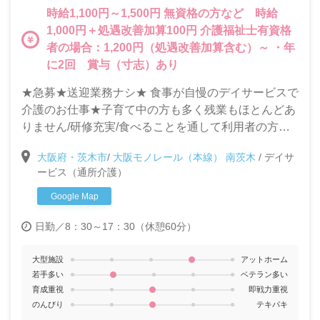
時給1,100円～1,500円 無資格の方など 時給
1,000円＋処遇改善加算100円 介護福祉士有資格
者の場合：1,200円（処遇改善加算含む）～ ・年
に2回 賞与（寸志）あり
★急募★送迎業務ナシ★ 食事が自慢のデイサービスで
介護のお仕事★子育て中の方も多く残業もほとんどあ
りません/研修充実/食べることを通して利用者の方の
生きがいづくりのお手伝いをします。ステップアップ
大阪府・茨木市
/
大阪モノレール（本線） 南茨木
/
デイサ
したい方や、働く女性が働き易い会社です◎
ービス（通所介護）
Google Map
日勤／8：30～17：30（休憩60分）
大型施設
アットホーム
若手多い
ベテラン多い
育成重視
即戦力重視
のんびり
テキパキ