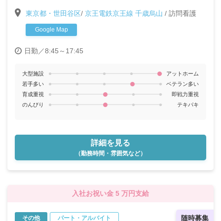
与年2回〉〈夏季休暇3日・年末年始休暇あり〉
東京都・世田谷区
/
京王電鉄京王線 千歳烏山
/
訪問看護
Google Map
日勤／8:45～17:45
大型施設
アットホーム
若手多い
ベテラン多い
育成重視
即戦力重視
のんびり
テキパキ
詳細を見る
（勤務時間・雰囲気など）
入社お祝い金 5 万円支給
随時募集
その他
パート・アルバイト