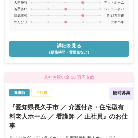
大型施設
アットホーム
若手多い
ベテラン多い
育成重視
即戦力重視
のんびり
テキパキ
詳細を見る
（勤務時間・雰囲気など）
入社お祝い金 10 万円支給
随時募集
看護師
正社員
『愛知県長久手市 ／ 介護付き・住宅型有
料老人ホーム ／ 看護師 ／ 正社員』のお仕
事