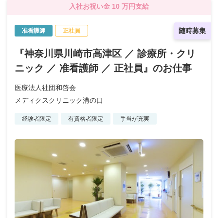
入社お祝い金 10 万円支給
随時募集
准看護師
正社員
『神奈川県川崎市高津区 ／ 診療所・クリ
ニック ／ 准看護師 ／ 正社員』のお仕事
医療法人社団和啓会
メディクスクリニック溝の口
経験者限定
有資格者限定
手当が充実