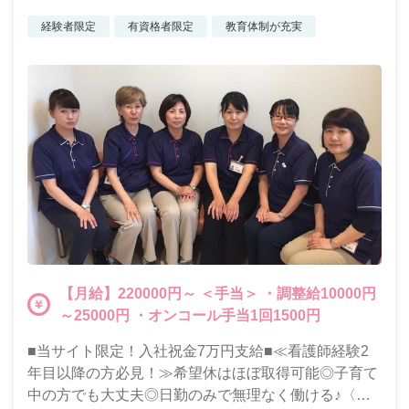
経験者限定
有資格者限定
教育体制が充実
【月給】220000円～ ＜手当＞ ・調整給10000円
～25000円 ・オンコール手当1回1500円
■当サイト限定！入社祝金7万円支給■≪看護師経験2
年目以降の方必見！≫希望休はほぼ取得可能◎子育て
中の方でも大丈夫◎日勤のみで無理なく働ける♪〈賞