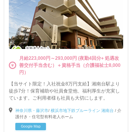
月給223,000円～293,000円 (夜勤4回分+ 処遇改
善交付手当含む）＋資格手当（介護福祉士8,000
円）
【当サイト限定！入社祝金8万円支給】湘南台駅より
徒歩7分！保育補助や社員食堂他、福利厚生が充実し
ています。ご利用者様も社員も大切にします。
神奈川県・藤沢市
/
横浜市地下鉄ブルーライン 湘南台
/
介
護付き・住宅型有料老人ホーム
Google Map