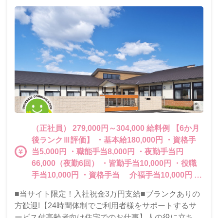
（正社員） 279,000円～304,000 給料例 【6か月
後ランクⅢ評価】 ・基本給180,000円 ・資格手
当5,000円 ・職能手当8,000円 ・夜勤手当円
66,000（夜勤6回） ・皆勤手当10,000円 ・役職
手当10,000円 ・資格手当 介福手当10,000円
喀痰修了手当5,000円 実務者修了5,000円 ・職
■当サイト限定！入社祝金3万円支給■ブランクありの
能手当15,000円超 ・夜勤職能1,000円超 ・役職手
方歓迎!【24時間体制でご利用者様をサポートするサ
当10,000円以上 ・子供扶養手当10,000円/1子 夏
ービス付高齢者向け住宅でのお仕事】人の役に立ちた