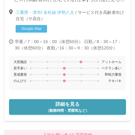
冬4～6か月 ※昨季実績：夏冬4か月、春秋2か月
い!と言う気持ちがある方なら未経験でも大丈夫。充実
※研修期間中223,000円～
三重県・津市
/
名松線 伊勢八太
/
サービス付き高齢者向け
の終身介護体制でターミナルケアに取り組めます。大
住宅（サ高住）
きな「感動」と「やりがい」のつまった場所です!
Google Map
早番／7：00～16：00（休憩60分）
日勤／8：30～17：
30（休憩60分）
夜勤／16：30～9：30（休憩120分）
大型施設
アットホーム
若手多い
ベテラン多い
育成重視
即戦力重視
のんびり
テキパキ
詳細を見る
（勤務時間・雰囲気など）
入社お祝い金 10 万円支給