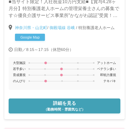
■当サイト限定！入社祝金10万円支給■【賞与4.28ヶ
月分】特別養護老人ホームの管理栄養士さんの募集で
す☆優良介護サービス事業所”かながわ認証”受賞！よ
り質の高いサービスの提供を一緒に目指してくれる
神奈川県・山北町
/
御殿場線 谷峨
/
特別養護老人ホーム
方、お待ちしています！
Google Map
日勤／8:15～17:15（休憩60分）
大型施設
アットホーム
若手多い
ベテラン多い
育成重視
即戦力重視
のんびり
テキパキ
詳細を見る
（勤務時間・雰囲気など）