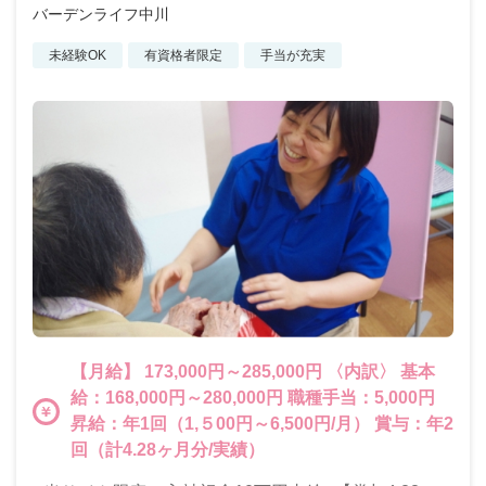
バーデンライフ中川
未経験OK
有資格者限定
手当が充実
【月給】 173,000円～285,000円 〈内訳〉 基本
給：168,000円～280,000円 職種手当：5,000円
昇給：年1回（1,５00円～6,500円/月） 賞与：年2
回（計4.28ヶ月分/実績）