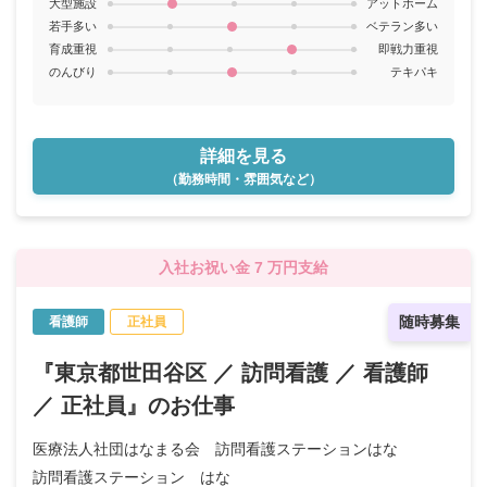
大型施設
アットホーム
若手多い
ベテラン多い
育成重視
即戦力重視
のんびり
テキパキ
詳細を見る
（勤務時間・雰囲気など）
入社お祝い金 7 万円支給
随時募集
看護師
正社員
『東京都世田谷区 ／ 訪問看護 ／ 看護師
／ 正社員』のお仕事
医療法人社団はなまる会 訪問看護ステーションはな
訪問看護ステーション はな