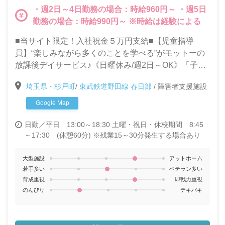
・週2日～4日勤務の場合：時給960円～ ・週5日
勤務の場合：時給990円～ ※時給は経験による
■当サイト限定！入社祝金５万円支給■【児童指導
員】“楽しみながら多くのことを学べる”がモットーの
放課後デイサービス♪《日曜休み/週2日～OK》「子ど
もたちと関わる仕事がしたい」「久しぶりに職場復帰
埼玉県・杉戸町
/
東武鉄道野田線 春日部
/
障害者支援施設
したい」そんな方も歓迎します★
Google Map
日勤／平日 13:00～18:30 土曜・祝日・休校期間 8:45
～17:30 (休憩60分) ※残業15～30分発生する場合あり
大型施設
アットホーム
若手多い
ベテラン多い
育成重視
即戦力重視
のんびり
テキパキ