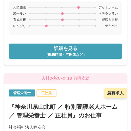
大型施設
アットホーム
若手多い
ベテラン多い
育成重視
即戦力重視
のんびり
テキパキ
詳細を見る
（勤務時間・雰囲気など）
入社お祝い金 10 万円支給
急募求人
管理栄養士
正社員
『神奈川県山北町 ／ 特別養護老人ホーム
／ 管理栄養士 ／ 正社員』のお仕事
社会福祉法人静友会