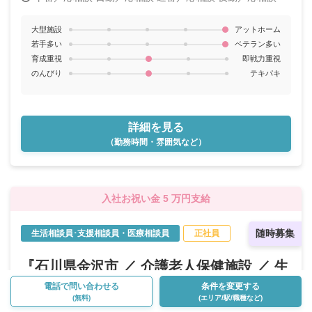
大型施設
アットホーム
若手多い
ベテラン多い
育成重視
即戦力重視
のんびり
テキパキ
詳細を見る
（勤務時間・雰囲気など）
入社お祝い金 5 万円支給
随時募集
生活相談員･支援相談員・医療相談員
正社員
『石川県金沢市 ／ 介護老人保健施設 ／ 生
活相談員･支援相談員・医療相談員 ／ 正社
電話で問い合わせる
条件を変更する
(無料)
(エリア/駅/職種など)
員』のお仕事