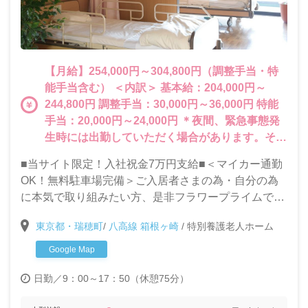
【月給】254,000円～304,800円（調整手当・特
能手当含む） ＜内訳＞ 基本給：204,000円～
244,800円 調整手当：30,000円～36,000円 特能
手当：20,000円～24,000円 ＊夜間、緊急事態発
生時には出勤していただく場合があります。その
分の賃金は別途支給いたします。
■当サイト限定！入社祝金7万円支給■＜マイカー通勤
OK！無料駐車場完備＞ご入居者さまの為・自分の為
に本気で取り組みたい方、是非フラワープライムで一
緒に働きましょう！ご入居者様のQOL（生活の質）向
東京都・瑞穂町
/
八高線 箱根ヶ崎
/
特別養護老人ホーム
上に特化した取り組みを行い、おむつゼロを目指して
います。
Google Map
日勤／9：00～17：50（休憩75分）