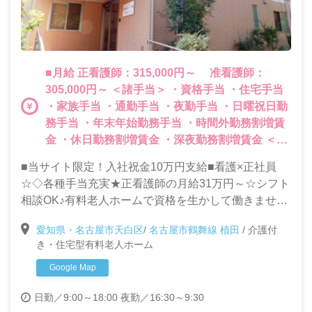
■月給 正看護師：315,000円～ 准看護師：
305,000円～ ＜諸手当＞ ・資格手当 ・住宅手当
・家族手当 ・通勤手当 ・夜勤手当 ・日曜祝日勤
務手当 ・年末年始勤務手当 ・時間外勤務割増賃
金 ・休日勤務割増賃金 ・深夜勤務割増賃金 ＜そ
の他＞ ・資格取得支援あり ・賞与（年2回）
■当サイト限定！入社祝金10万円支給■看護×正社員
☆◇各種手当充実★正看護師の月給31万円～☆シフト
相談OK♪有料老人ホームで資格を生かして働きません
か？
愛知県・名古屋市天白区
/
名古屋市鶴舞線 植田
/
介護付
き・住宅型有料老人ホーム
Google Map
日勤／9:00～18:00
夜勤／16:30～9:30