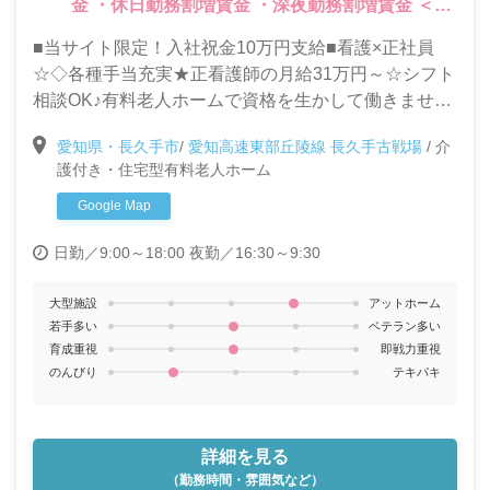
金 ・休日勤務割増賃金 ・深夜勤務割増賃金 ＜そ
の他＞ ・資格取得支援あり ・賞与（年2回：処遇
■当サイト限定！入社祝金10万円支給■看護×正社員
改善手当含）
☆◇各種手当充実★正看護師の月給31万円～☆シフト
相談OK♪有料老人ホームで資格を生かして働きません
か？
愛知県・長久手市
/
愛知高速東部丘陵線 長久手古戦場
/
介
護付き・住宅型有料老人ホーム
Google Map
日勤／9:00～18:00
夜勤／16:30～9:30
大型施設
アットホーム
若手多い
ベテラン多い
育成重視
即戦力重視
のんびり
テキパキ
詳細を見る
（勤務時間・雰囲気など）