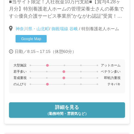
■当サイト限定！入社祝金10万円支給■【賞与4.28ヶ
月分】特別養護老人ホームの管理栄養士さんの募集で
す☆優良介護サービス事業所”かながわ認証”受賞！よ
り質の高いサービスの提供を一緒に目指してくれる
神奈川県・山北町
/
御殿場線 谷峨
/
特別養護老人ホーム
方、お待ちしています！
Google Map
日勤／8:15～17:15（休憩60分）
大型施設
アットホーム
若手多い
ベテラン多い
育成重視
即戦力重視
のんびり
テキパキ
詳細を見る
（勤務時間・雰囲気など）