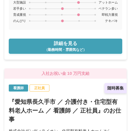
大型施設
アットホーム
若手多い
ベテラン多い
育成重視
即戦力重視
のんびり
テキパキ
詳細を見る
（勤務時間・雰囲気など）
入社お祝い金 10 万円支給
随時募集
看護師
正社員
『愛知県長久手市 ／ 介護付き・住宅型有
料老人ホーム ／ 看護師 ／ 正社員』のお仕
事