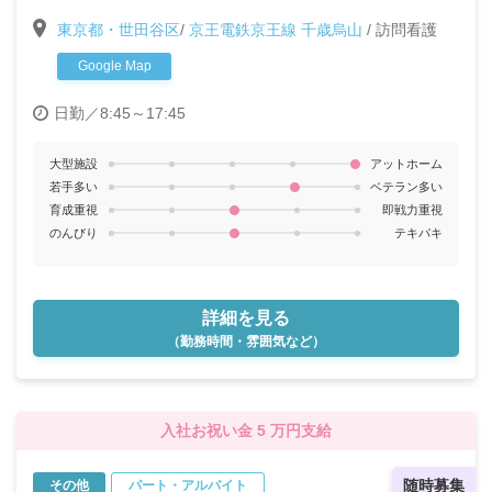
与年2回〉〈夏季休暇3日・年末年始休暇あり〉
東京都・世田谷区
/
京王電鉄京王線 千歳烏山
/
訪問看護
Google Map
日勤／8:45～17:45
大型施設
アットホーム
若手多い
ベテラン多い
育成重視
即戦力重視
のんびり
テキパキ
詳細を見る
（勤務時間・雰囲気など）
入社お祝い金 5 万円支給
随時募集
その他
パート・アルバイト