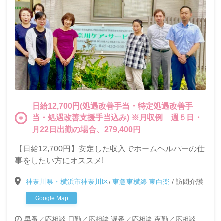
日給12,700円(処遇改善手当・特定処遇改善手
当・処遇改善支援手当込み) ※月収例 週５日・
月22日出勤の場合、279,400円
【日給12,700円】安定した収入でホームヘルパーの仕
事をしたい方にオススメ!
神奈川県・横浜市神奈川区
/
東急東横線 東白楽
/
訪問介護
Google Map
早番／応相談
日勤／応相談
遅番／応相談
夜勤／応相談