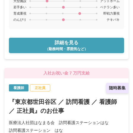
大型施設
アットホーム
若手多い
ベテラン多い
育成重視
即戦力重視
のんびり
テキパキ
詳細を見る
（勤務時間・雰囲気など）
入社お祝い金 7 万円支給
随時募集
看護師
正社員
『東京都世田谷区 ／ 訪問看護 ／ 看護師
／ 正社員』のお仕事
医療法人社団はなまる会 訪問看護ステーションはな
訪問看護ステーション はな