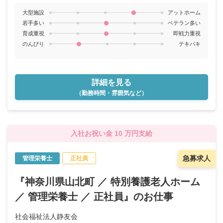
大型施設
アットホーム
若手多い
ベテラン多い
育成重視
即戦力重視
のんびり
テキパキ
詳細を見る
（勤務時間・雰囲気など）
入社お祝い金 10 万円支給
急募求人
管理栄養士
正社員
『神奈川県山北町 ／ 特別養護老人ホーム
／ 管理栄養士 ／ 正社員』のお仕事
社会福祉法人静友会