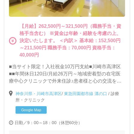
【月給】262,500円～321,500円（職務手当・資
格手当含む） ※賃金は年齢・経験を考慮の上、
決定いたします。 ＜内訳＞ 基本給：152,500円
～211,500円 職務手当：70,000円 資格手当：
40,000円
■当サイト限定！入社祝金10万円支給■川崎市高津区
■■年間休日120日/月給26万円～地域密着型の在宅医
療中心クリニックで外来住診♪患者様と心の交流を大
切にできる方を求めています！
神奈川県・川崎市高津区
/
東急田園都市線 溝の口
/
診療
所・クリニック
Google Map
日勤／9：00～18：00（休憩60分）