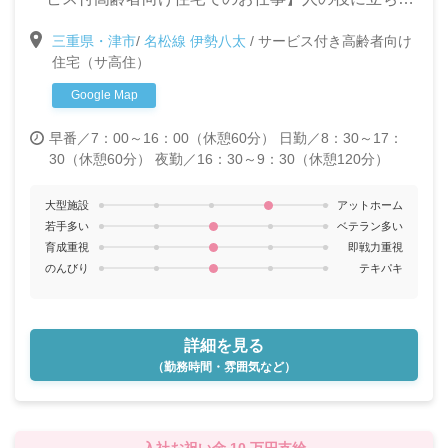
冬4～6か月 ※昨季実績：夏冬4か月、春秋2か月
い!と言う気持ちがある方なら未経験でも大丈夫。充実
※研修期間中223,000円～
三重県・津市
/
名松線 伊勢八太
/
サービス付き高齢者向け
の終身介護体制でターミナルケアに取り組めます。大
住宅（サ高住）
きな「感動」と「やりがい」のつまった場所です!
Google Map
早番／7：00～16：00（休憩60分）
日勤／8：30～17：
30（休憩60分）
夜勤／16：30～9：30（休憩120分）
大型施設
アットホーム
若手多い
ベテラン多い
育成重視
即戦力重視
のんびり
テキパキ
詳細を見る
（勤務時間・雰囲気など）
入社お祝い金 10 万円支給