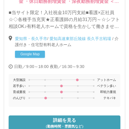
金 ・休日勤務割増賃金 ・深夜勤務割増賃金 ＜そ
の他＞ ・資格取得支援あり ・賞与（年2回：処遇
■当サイト限定！入社祝金10万円支給■看護×正社員
改善手当含）
☆◇各種手当充実★正看護師の月給31万円～☆シフト
相談OK♪有料老人ホームで資格を生かして働きません
か？
愛知県・長久手市
/
愛知高速東部丘陵線 長久手古戦場
/
介
護付き・住宅型有料老人ホーム
Google Map
日勤／9:00～18:00
夜勤／16:30～9:30
大型施設
アットホーム
若手多い
ベテラン多い
育成重視
即戦力重視
のんびり
テキパキ
詳細を見る
（勤務時間・雰囲気など）