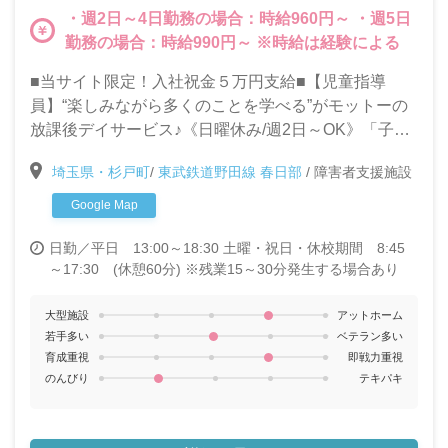
・週2日～4日勤務の場合：時給960円～ ・週5日
勤務の場合：時給990円～ ※時給は経験による
■当サイト限定！入社祝金５万円支給■【児童指導
員】“楽しみながら多くのことを学べる”がモットーの
放課後デイサービス♪《日曜休み/週2日～OK》「子ど
もたちと関わる仕事がしたい」「久しぶりに職場復帰
埼玉県・杉戸町
/
東武鉄道野田線 春日部
/
障害者支援施設
したい」そんな方も歓迎します★
Google Map
日勤／平日 13:00～18:30 土曜・祝日・休校期間 8:45
～17:30 (休憩60分) ※残業15～30分発生する場合あり
大型施設
アットホーム
若手多い
ベテラン多い
育成重視
即戦力重視
のんびり
テキパキ