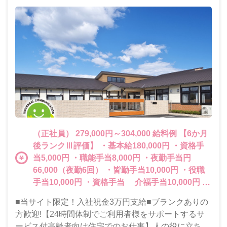
（正社員） 279,000円～304,000 給料例 【6か月
後ランクⅢ評価】 ・基本給180,000円 ・資格手
当5,000円 ・職能手当8,000円 ・夜勤手当円
66,000（夜勤6回） ・皆勤手当10,000円 ・役職
手当10,000円 ・資格手当 介福手当10,000円
喀痰修了手当5,000円 実務者修了5,000円 ・職
■当サイト限定！入社祝金3万円支給■ブランクありの
能手当15,000円超 ・夜勤職能1,000円超 ・役職手
方歓迎!【24時間体制でご利用者様をサポートするサ
当10,000円以上 ・子供扶養手当10,000円/1子 夏
ービス付高齢者向け住宅でのお仕事】人の役に立ちた