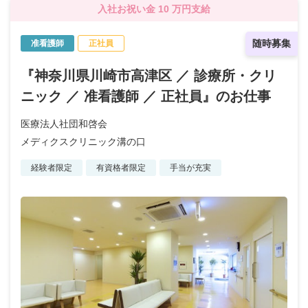
入社お祝い金 10 万円支給
随時募集
准看護師
正社員
『神奈川県川崎市高津区 ／ 診療所・クリ
ニック ／ 准看護師 ／ 正社員』のお仕事
医療法人社団和啓会
メディクスクリニック溝の口
経験者限定
有資格者限定
手当が充実