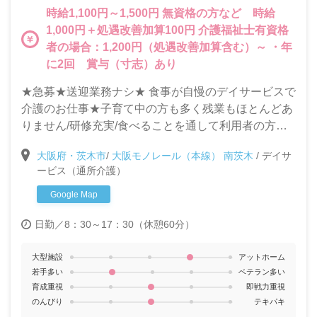
時給1,100円～1,500円 無資格の方など 時給
1,000円＋処遇改善加算100円 介護福祉士有資格
者の場合：1,200円（処遇改善加算含む）～ ・年
に2回 賞与（寸志）あり
★急募★送迎業務ナシ★ 食事が自慢のデイサービスで
介護のお仕事★子育て中の方も多く残業もほとんどあ
りません/研修充実/食べることを通して利用者の方の
生きがいづくりのお手伝いをします。ステップアップ
大阪府・茨木市
/
大阪モノレール（本線） 南茨木
/
デイサ
したい方や、働く女性が働き易い会社です◎
ービス（通所介護）
Google Map
日勤／8：30～17：30（休憩60分）
大型施設
アットホーム
若手多い
ベテラン多い
育成重視
即戦力重視
のんびり
テキパキ