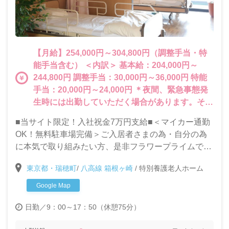
【月給】254,000円～304,800円（調整手当・特
能手当含む） ＜内訳＞ 基本給：204,000円～
244,800円 調整手当：30,000円～36,000円 特能
手当：20,000円～24,000円 ＊夜間、緊急事態発
生時には出勤していただく場合があります。その
分の賃金は別途支給いたします。
■当サイト限定！入社祝金7万円支給■＜マイカー通勤
OK！無料駐車場完備＞ご入居者さまの為・自分の為
に本気で取り組みたい方、是非フラワープライムで一
緒に働きましょう！ご入居者様のQOL（生活の質）向
東京都・瑞穂町
/
八高線 箱根ヶ崎
/
特別養護老人ホーム
上に特化した取り組みを行い、おむつゼロを目指して
います。
Google Map
日勤／9：00～17：50（休憩75分）