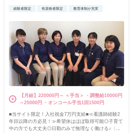
経験者限定
有資格者限定
教育体制が充実
【月給】220000円～ ＜手当＞ ・調整給10000円
～25000円 ・オンコール手当1回1500円
■当サイト限定！入社祝金7万円支給■≪看護師経験2
年目以降の方必見！≫希望休はほぼ取得可能◎子育て
中の方でも大丈夫◎日勤のみで無理なく働ける♪〈賞