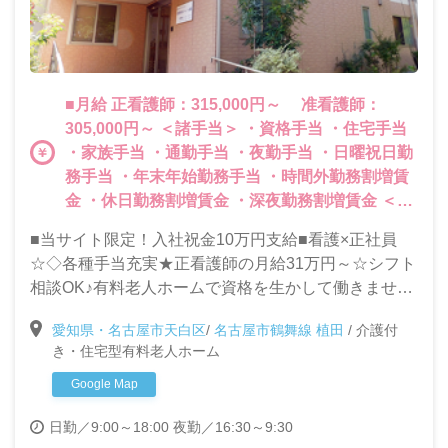
■月給 正看護師：315,000円～ 准看護師：
305,000円～ ＜諸手当＞ ・資格手当 ・住宅手当
・家族手当 ・通勤手当 ・夜勤手当 ・日曜祝日勤
務手当 ・年末年始勤務手当 ・時間外勤務割増賃
金 ・休日勤務割増賃金 ・深夜勤務割増賃金 ＜そ
の他＞ ・資格取得支援あり ・賞与（年2回）
■当サイト限定！入社祝金10万円支給■看護×正社員
☆◇各種手当充実★正看護師の月給31万円～☆シフト
相談OK♪有料老人ホームで資格を生かして働きません
か？
愛知県・名古屋市天白区
/
名古屋市鶴舞線 植田
/
介護付
き・住宅型有料老人ホーム
Google Map
日勤／9:00～18:00
夜勤／16:30～9:30