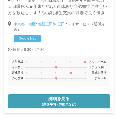
■当サイト限定！入社祝金8万円支給■★月給～45万円
☆日曜休み★年末年始は6連休あり◇認知症に詳しい
方を歓迎します！◎福利厚生充実の職場で長く働きま
せんか？
東京都・港区
/
都営三田線 三田
/
デイサービス（通所介
護）
Google Map
日勤／8:30～17:30
大型施設
アットホーム
若手多い
ベテラン多い
育成重視
即戦力重視
のんびり
テキパキ
詳細を見る
（勤務時間・雰囲気など）