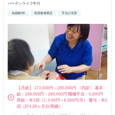
バーデンライフ中川
未経験OK
有資格者限定
手当が充実
【月給】 173,000円～285,000円 〈内訳〉 基本
給：168,000円～280,000円 職種手当：5,000円
昇給：年1回（1,５00円～6,500円/月） 賞与：年2
回（計4.28ヶ月分/実績）