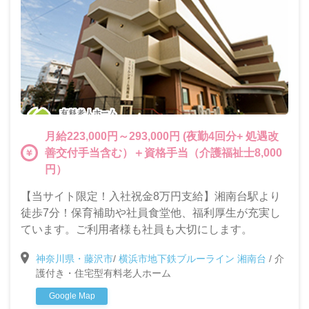
月給223,000円～293,000円 (夜勤4回分+ 処遇改
善交付手当含む）＋資格手当（介護福祉士8,000
円）
【当サイト限定！入社祝金8万円支給】湘南台駅より
徒歩7分！保育補助や社員食堂他、福利厚生が充実し
ています。ご利用者様も社員も大切にします。
神奈川県・藤沢市
/
横浜市地下鉄ブルーライン 湘南台
/
介
護付き・住宅型有料老人ホーム
Google Map