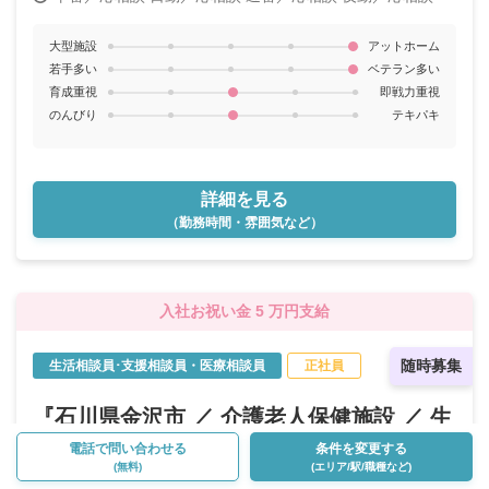
大型施設
アットホーム
若手多い
ベテラン多い
育成重視
即戦力重視
のんびり
テキパキ
詳細を見る
（勤務時間・雰囲気など）
入社お祝い金 5 万円支給
随時募集
生活相談員･支援相談員・医療相談員
正社員
『石川県金沢市 ／ 介護老人保健施設 ／ 生
活相談員･支援相談員・医療相談員 ／ 正社
電話で問い合わせる
条件を変更する
(無料)
(エリア/駅/職種など)
員』のお仕事