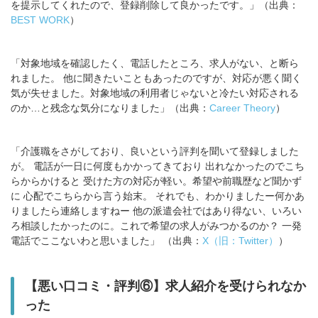
を提示してくれたので、登録削除して良かったです。」（出典：
BEST WORK
）
「対象地域を確認したく、電話したところ、求人がない、と断ら
れました。 他に聞きたいこともあったのですが、対応が悪く聞く
気が失せました。対象地域の利用者じゃないと冷たい対応される
のか…と残念な気分になりました」（出典：
Career Theory
）
「介護職をさがしており、良いという評判を聞いて登録しました
が。 電話が一日に何度もかかってきており 出れなかったのでこち
らからかけると 受けた方の対応が軽い。希望や前職歴など聞かず
に 心配でこちらから言う始末。 それでも、わかりましたー何かあ
りましたら連絡しますねー 他の派遣会社ではあり得ない、いろい
ろ相談したかったのに。これで希望の求人がみつかるのか？ 一発
電話でここないわと思いました」 （出典：
X（旧：Twitter）
）
【悪い口コミ・評判⑥】求人紹介を受けられなか
った