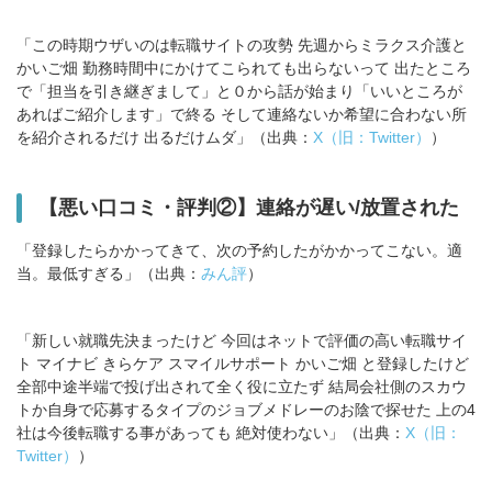
「この時期ウザいのは転職サイトの攻勢 先週からミラクス介護と
かいご畑 勤務時間中にかけてこられても出らないって 出たところ
で「担当を引き継ぎまして」と０から話が始まり「いいところが
あればご紹介します」で終る そして連絡ないか希望に合わない所
を紹介されるだけ 出るだけムダ」（出典：
X（旧：Twitter）
）
【悪い口コミ・評判②】連絡が遅い/放置された
「登録したらかかってきて、次の予約したがかかってこない。適
当。最低すぎる」（出典：
みん評
）
「新しい就職先決まったけど 今回はネットで評価の高い転職サイ
ト マイナビ きらケア スマイルサポート かいご畑 と登録したけど
全部中途半端で投げ出されて全く役に立たず 結局会社側のスカウ
トか自身で応募するタイプのジョブメドレーのお陰で探せた 上の4
社は今後転職する事があっても 絶対使わない」（出典：
X（旧：
Twitter）
）