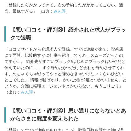
「登録したらかかってきて、次の予約したがかかってこない。適
当。最低すぎる」（出典：
みん評
）
【悪い口コミ・評判③】紹介された求人がブラッ
クで退職
「口コミサイトから介護求人で登録。すぐに連絡が来て、喫茶店
にて面談。比較的すぐに仕事も紹介してくれ、スムーズだったの
ですが…。 紹介先がすごいブラック!はじめにブラックはいやだと
伝えていたのに…。 すぐ辞めたかったけど会社が辞めさせてくれ
ず、めちゃくちゃ戦ってやっと辞めなきゃいけないくらいひどい
とこでした。 情報は嘘ばかり。かいご畑は2度とつかいません。と
いうか、介護に転職エージェントとかいらない。もうこりごり」
（出典：
みん評
）
【悪い口コミ・評判④】思い通りにならないとあ
からさまに態度を変えられた
「登録してすぐに連絡がありましたが、勤務日数を話すと強い語