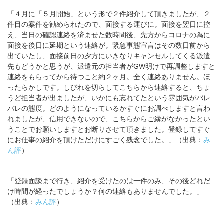
「４月に「５月開始」という形で２件紹介して頂きましたが、２
件目の案件を勧められたので、面接する運びに。面接を翌日に控
え、当日の確認連絡を済ませた数時間後、先方からコロナの為に
面接を後日に延期という連絡が。緊急事態宣言はその数日前から
出ていたし、面接前日の夕方にいきなりキャンセルしてくる派遣
先もどうかと思うが、派遣元の担当者がGW明けで再調整しますと
連絡をもらってから待つこと約２ヶ月。全く連絡ありません。ほ
ったらかしです。しびれを切らしてこちらから連絡すると、ちょ
うど担当者が出ましたが、いかにも忘れてたという雰囲気がバレ
バレの態度。どのようになっているかすぐにお調べしますと言わ
れましたが、信用できないので、こちらからご縁がなかったとい
うことでお願いしますとお断りさせて頂きました。登録してすぐ
にお仕事の紹介を頂けただけにすごく残念でした。」（出典：
み
ん評
）
「登録面談まで行き、紹介を受けたのは一件のみ、その後どれだ
け時間が経ったでしょうか？何の連絡もありませんでした。」
（出典：
みん評
）