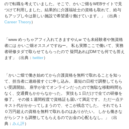
ので転職を考えていました。そこで、かいご畑をWEBサイトで見
つけて利用しました。結果的に介護福祉士の資格も取れて、給与
もアップし今は新しい施設で希望通り働けています。」（出典：
Career Theory
）
「www めっちゃアフィ入れてきますやんw でも未経験者や無資格
者には かいご畑オススメですねー。 私も実際ここで働いて、実務
者研修タダで取らせてもらったので 疑問あればDMでも何でも答え
ます」（出典：
twitter
）
「かいご畑で働き始めてから介護資格を無料で取れることを知っ
て、担当者に連絡後すぐに申し込み。 最短の日程で調整してもら
い受講開始。 座学が全てオンラインだったので無駄な移動時間も
なく、交通費もかからなかった。 実技も１日だけで全ての研修を
修了。 その後１週間程度で資格証も届いて満足です。 ただ一点テ
キスト代がかかってしまうので、そこが残念でした。 それでも１
０万円超えの資格を無料で取れるのはありがたい。 しかも働きな
がらシフトも調整してもらえるのでお金の心配もなし。」（出
典：
みん評
）