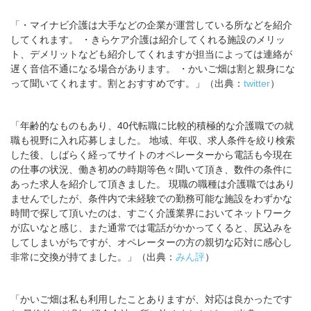
「・マイナビ介護は大手などの企業が運営している所などを紹介
してくれます。 ・きらケア介護は紹介してくれる施設のメリッ
ト、デメリットなども紹介してくれますが担当によっては連絡が
遅く音信不通になる場合があります。 ・かいご畑は割と親身にな
って聞いてくれます。割とおすすめです。」（出典：
twitter
）
「年齢的なものもあり、40代転職に比較的積極的な介護職での就
職も視野に入れ応募しました。 地域、年収、求人条件を絞り検索
した後、しばらく経ってサイトのオペレーターから電話も今現在
の仕事の状況、働き初めの時期等色々聞いて頂き、数件の条件に
あった求人を紹介して頂きました。 現職の職種は介護職ではあり
ませんでしたが、条件内で未経験での勤務可能な施設をわずかな
時間で探して頂いたのは、すごく介護業界においてネットワーク
が広いなと感じ、また通常では電話がかかってくると、尻込みを
してしまいがちですが、オペレーターの方の親切な応対に感心し
非常に交換が持てました。」（出典：
みん評
）
「かいご畑は私も利用したことありますが、対応は良かったです