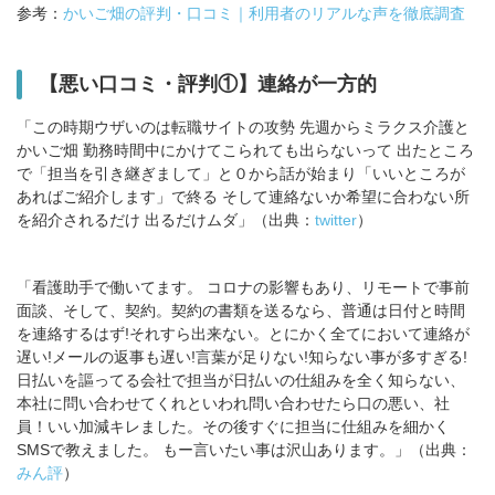
参考：
かいご畑の評判・口コミ｜利用者のリアルな声を徹底調査
【悪い口コミ・評判①】連絡が一方的
「この時期ウザいのは転職サイトの攻勢 先週からミラクス介護と
かいご畑 勤務時間中にかけてこられても出らないって 出たところ
で「担当を引き継ぎまして」と０から話が始まり「いいところが
あればご紹介します」で終る そして連絡ないか希望に合わない所
を紹介されるだけ 出るだけムダ」（出典：
twitter
）
「看護助手で働いてます。 コロナの影響もあり、リモートで事前
面談、そして、契約。契約の書類を送るなら、普通は日付と時間
を連絡するはず!それすら出来ない。とにかく全てにおいて連絡が
遅い!メールの返事も遅い!言葉が足りない!知らない事が多すぎる!
日払いを謳ってる会社で担当が日払いの仕組みを全く知らない、
本社に問い合わせてくれといわれ問い合わせたら口の悪い、社
員！いい加減キレました。その後すぐに担当に仕組みを細かく
SMSで教えました。 もー言いたい事は沢山あります。」（出典：
みん評
）