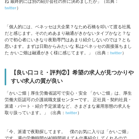
ね 最終的には別の紹介会社の所に決めましたが」（出典：
twitter
）
「個人的には、ベネッセは大企業？なため石橋を叩いて渡る社風
だと感じます。そのためあまり融通がきかないタイプかなと？な
ので初心者にいきなり夜勤専門はあまり紹介しないのでは？とも
思います。まずは日勤からみたいな 私はベネッセの面接落ちまし
た かいご畑は融通がきく様に感じてます。」（出典：
twitter
）
【良い口コミ・評判②】希望の求人が見つかりや
すい/求人の質が良い
「かいご畑｜厚生労働省認可で安心・安全 「かいご畑」は、厚生
労働大臣認可の介護就職支援センターです。 正社員・契約社員・
派遣・パート・紹介予定派遣など、さまざまな雇用形態の求人を
取り扱っています。」（出典：
twitter
）
「今、派遣で夜勤探してます。 僕のお気に入りは「かいご畑」
です。週の労働時間が40時間超えても仕事紹介してくれるので、