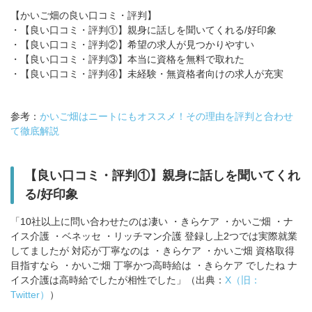
【かいご畑の良い口コミ・評判】
・【良い口コミ・評判①】親身に話しを聞いてくれる/好印象
・【良い口コミ・評判②】希望の求人が見つかりやすい
・【良い口コミ・評判③】本当に資格を無料で取れた
・【良い口コミ・評判④】未経験・無資格者向けの求人が充実
参考：
かいご畑はニートにもオススメ！その理由を評判と合わせ
て徹底解説
【良い口コミ・評判①】親身に話しを聞いてくれ
る/好印象
「10社以上に問い合わせたのは凄い ・きらケア ・かいご畑 ・ナ
イス介護 ・ベネッセ ・リッチマン介護 登録し上2つでは実際就業
してましたが 対応が丁寧なのは ・きらケア ・かいご畑 資格取得
目指すなら ・かいご畑 丁寧かつ高時給は ・きらケア でしたね ナ
イス介護は高時給でしたが相性でした」（出典：
X（旧：
Twitter）
）