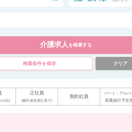
介護求人
を検索する
検索条件を保存
クリア
員
正社員
パート・アルバ
契約社員
派遣(紹介予定含
人のみ)
(紹介会社含む全て)
。