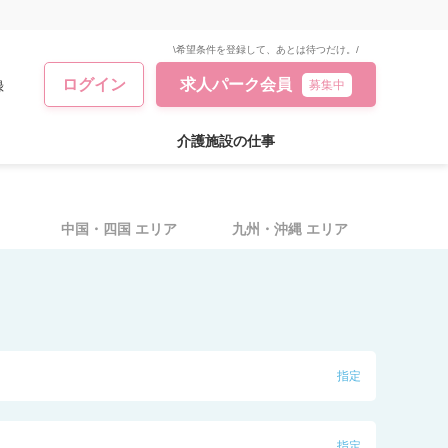
\希望条件を登録して、あとは待つだけ。/
ログイン
求人パーク会員
録
募集中
介護施設の仕事
中国・四国
エリア
九州・沖縄
エリア
指定
指定