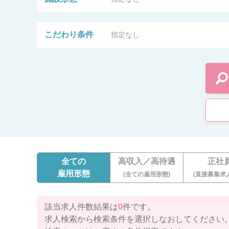
こだわり条件
指定なし
全ての
高収入／高待遇
正社
雇用形態
(全ての雇用形態)
(直接募集求
該当求人件数結果は
0
件です。
求人検索から検索条件を選択しなおしてください