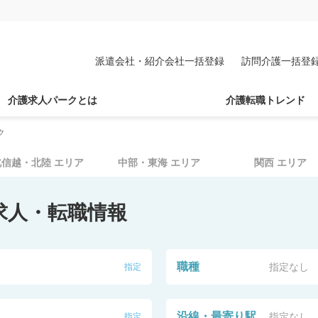
派遣会社・紹介会社一括登録
訪問介護一括登
介護求人パークとは
介護転職トレンド
ク
北信越・北陸
エリア
中部・東海
エリア
関西
エリア
求人・転職情報
職種
指定なし
指定
沿線・最寄り駅
指定なし
指定