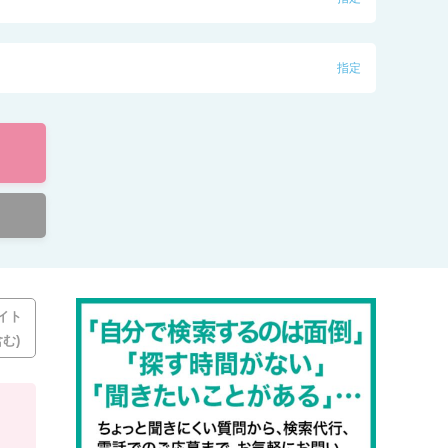
指定
イト
む)