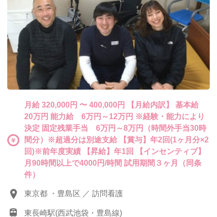
月給 320,000円 〜 400,000円 【月給内訳】 基本給
20万円 能力給 6万円～12万円 ※経験・能力により
決定 固定残業手当 6万円～8万円（時間外手当30時
間分）※超過分は別途支給 【賞与】年2回(1ヶ月分×2
回)※前年度実績 【昇給】年1回 【インセンティブ】
月90時間以上で4000円/時間 試用期間３ヶ月（同条
件）
東京都 ・豊島区 ／ 訪問看護
東長崎駅(西武池袋・豊島線)