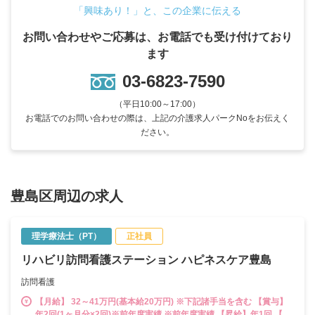
「興味あり！」と、この企業に伝える
お問い合わせやご応募は、お電話でも受け付けており
ます
03-6823-7590
（平日10:00～17:00）
お電話でのお問い合わせの際は、上記の介護求人パークNoをお伝えく
ださい。
豊島区周辺の求人
理学療法士（PT）
正社員
リハビリ訪問看護ステーション ハピネスケア豊島
訪問看護
【月給】 32～41万円(基本給20万円) ※下記諸手当を含む 【賞与】
年2回(1ヶ月分×2回)※前年度実績 ※前年度実績 【昇給】年1回 【訪