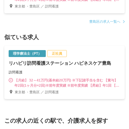
問手当】月86時間以上で4000円/時間 下記諸手当を含む、経験や能
東京都 ・豊島区 ／ 訪問看護
力により決定能力給5万5千円～12万円 固定残業手当6万5千円～9万
円(時間外手当30時間相当分) 昇給あり、訪問手当、時間外支給
豊島区の求人一覧へ
似ている求人
理学療法士（PT）
正社員
リハビリ訪問看護ステーション ハピネスケア豊島
訪問看護
【月給】 32～41万円(基本給20万円) ※下記諸手当を含む 【賞与】
年2回(1ヶ月分×2回)※前年度実績 ※前年度実績 【昇給】年1回 【訪
問手当】月86時間以上で4000円/時間 下記諸手当を含む、経験や能
東京都 ・豊島区 ／ 訪問看護
力により決定能力給5万5千円～12万円 固定残業手当6万5千円～9万
円(時間外手当30時間相当分) 昇給あり、訪問手当、時間外支給
この求人の近くの駅で、介護求人を探す