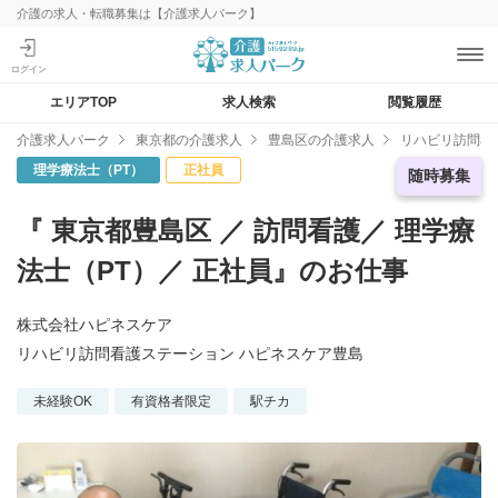
介護の求人・転職募集は【介護求人パーク】
エリアTOP
求人検索
閲覧履歴
介護求人パーク
東京都の介護求人
豊島区の介護求人
リハビリ訪問看
理学療法士（PT）
正社員
急募求人
随時募集
『 東京都豊島区 ／ 訪問看護／ 理学療
法士（PT）／ 正社員』のお仕事
株式会社ハピネスケア
リハビリ訪問看護ステーション ハピネスケア豊島
未経験OK
有資格者限定
駅チカ