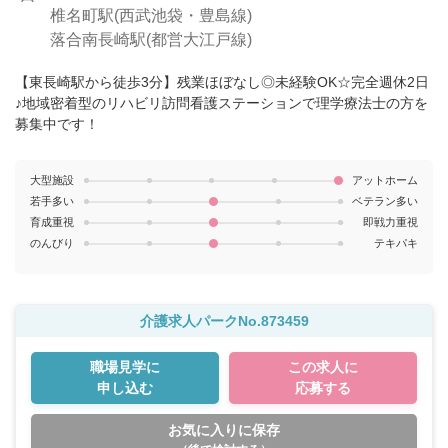
椎名町駅(西武池袋・豊島線)
落合南長崎駅(都営大江戸線)
【東長崎駅から徒歩3分】残業ほぼなし◎未経験OK☆完全週休2日
♪地域密着型のリハビリ訪問看護ステーションで理学療法士の方を
募集中です！
大型施設
アットホーム
若手多い
ベテラン多い
育成重視
即戦力重視
のんびり
テキパキ
介護求人パークNo.873459
職場見学に
この求人に
申し込む
応募する
お気に入りに保存