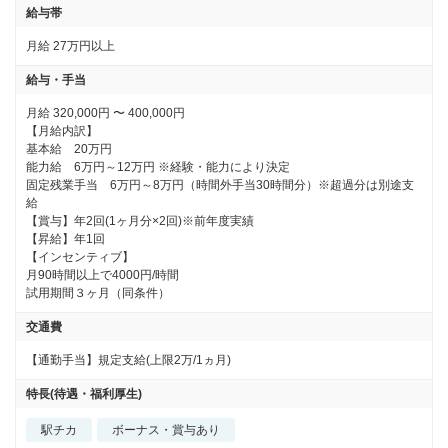
給与帯
月給
27万円以上
給与・手当
月給 320,000円 〜 400,000円

【月給内訳】

基本給　20万円

能力給　6万円～12万円 ※経験・能力により決定

固定残業手当　6万円～8万円（時間外手当30時間分）※超過分は別途支
給

【賞与】年2回(1ヶ月分×2回)※前年度実績

【昇給】年1回

【インセンティブ】

月90時間以上で4000円/時間

試用期間３ヶ月（同条件）
交通費
【通勤手当】規定支給(上限2万/1ヵ月)
特長(待遇・福利厚生)
駅チカ
ボーナス・賞与あり