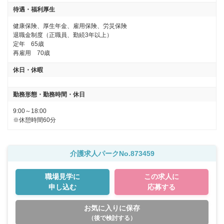
待遇・福利厚生
健康保険、厚生年金、雇用保険、労災保険

退職金制度（正職員、勤続3年以上）

定年　65歳

再雇用　70歳
休日・休暇
勤務形態・勤務時間・休日
9:00～18:00

※休憩時間60分
介護求人パークNo.873459
職場見学に
この求人に
申し込む
応募する
お気に入りに保存
（後で検討する）