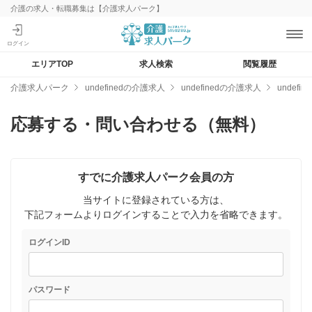
介護の求人・転職募集は【介護求人パーク】
エリアTOP
求人検索
閲覧履歴
介護求人パーク
undefinedの介護求人
undefinedの介護求人
undef
応募する・問い合わせる（無料）
すでに介護求人パーク会員の方
当サイトに登録されている方は、
下記フォームよりログインすることで入力を省略できます。
ログインID
パスワード