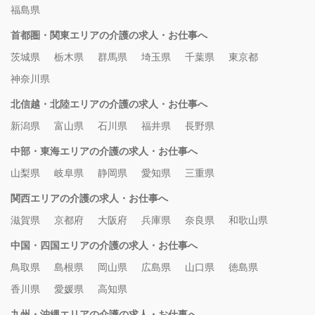
福島県
首都圏・関東エリアの介護の求人・お仕事へ
茨城県
栃木県
群馬県
埼玉県
千葉県
東京都
神奈川県
北信越・北陸エリアの介護の求人・お仕事へ
新潟県
富山県
石川県
福井県
長野県
中部・東海エリアの介護の求人・お仕事へ
山梨県
岐阜県
静岡県
愛知県
三重県
関西エリアの介護の求人・お仕事へ
滋賀県
京都府
大阪府
兵庫県
奈良県
和歌山県
中国・四国エリアの介護の求人・お仕事へ
鳥取県
島根県
岡山県
広島県
山口県
徳島県
香川県
愛媛県
高知県
九州・沖縄エリアの介護の求人・お仕事へ