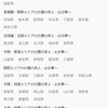
福島県
首都圏・関東エリアの介護の求人・お仕事へ
茨城県
栃木県
群馬県
埼玉県
千葉県
東京都
神奈川県
北信越・北陸エリアの介護の求人・お仕事へ
新潟県
富山県
石川県
福井県
長野県
中部・東海エリアの介護の求人・お仕事へ
山梨県
岐阜県
静岡県
愛知県
三重県
関西エリアの介護の求人・お仕事へ
滋賀県
京都府
大阪府
兵庫県
奈良県
和歌山県
中国・四国エリアの介護の求人・お仕事へ
鳥取県
島根県
岡山県
広島県
山口県
徳島県
香川県
愛媛県
高知県
九州・沖縄エリアの介護の求人・お仕事へ