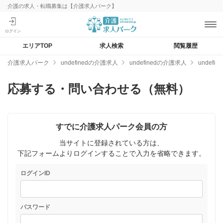
介護の求人・転職募集は【介護求人パーク】
エリアTOP
求人検索
閲覧履歴
介護求人パーク
undefinedの介護求人
undefinedの介護求人
undef
応募する・問い合わせる（無料）
すでに介護求人パーク会員の方
当サイトに登録されている方は、
下記フォームよりログインすることで入力を省略できます。
ログインID
パスワード