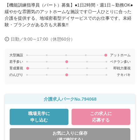
【機能訓練指導員（パート）募集】●1日2時間・週1日～勤務OK●
緩やかな雰囲気のアットホームな施設です◎一人ひとりに合った
介護を提供する、地域密着型デイサービスでのお仕事です。未経
験・ブランクがある方も大募集!!
日勤／9:00～17:00（休憩60分）
大型施設
アットホーム
若手多い
ベテラン多い
育成重視
即戦力重視
のんびり
テキパキ
介護求人パークNo.794068
職場見学に
この求人に
申し込む
応募する
お気に入りに保存
（後で検討する）