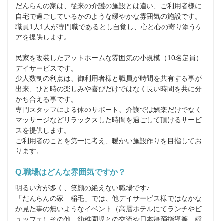
だんらんの家は、従来の介護の施設とは違い、ご利用者様に
自宅で過ごしているかのような緩やかな雰囲気の施設です。

職員1人1人が専門職であるとし自覚し、心と心の寄り添うケ
アを提供します。

民家を改装したアットホームな雰囲気の小規模（10名定員）
デイサービスです。

少人数制の利点は、御利用者様と職員が時間を共有する事が
出来、ひと時の楽しみや喜びだけではなく長い時間を共に分
かち合える事です。

専門スタッフによる体のサポート、介護では娯楽だけでなく
マッサージなどリラックスした時間を過ごして頂けるサービ
スを提供します。

ご利用者のことを第一に考え、暖かい施設作りを目指してお
ります。
Q.職場はどんな雰囲気ですか？
明るい方が多く、笑顔の絶えない職場です♪

「だんらんの家　稲毛」では、他デイサービス様ではなかな
か見た事の無いようなイベント（高層ホテルにてランチやビ
ュッフェ）その他、幼稚園児との交流や日本舞踊指導等、稲