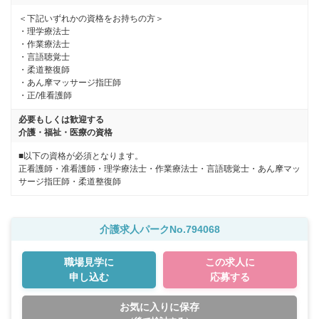
＜下記いずれかの資格をお持ちの方＞

・理学療法士

・作業療法士

・言語聴覚士

・柔道整復師

・あん摩マッサージ指圧師

・正/准看護師
必要もしくは歓迎する
介護・福祉・医療の資格
■以下の資格が必須となります。
正看護師・准看護師・理学療法士・作業療法士・言語聴覚士・あん摩マッ
サージ指圧師・柔道整復師
介護求人パークNo.794068
職場見学に
この求人に
申し込む
応募する
お気に入りに保存