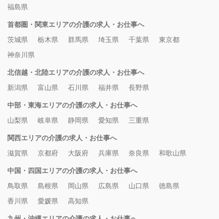
福島県
首都圏・関東エリアの介護の求人・お仕事へ
茨城県
栃木県
群馬県
埼玉県
千葉県
東京都
神奈川県
北信越・北陸エリアの介護の求人・お仕事へ
新潟県
富山県
石川県
福井県
長野県
中部・東海エリアの介護の求人・お仕事へ
山梨県
岐阜県
静岡県
愛知県
三重県
関西エリアの介護の求人・お仕事へ
滋賀県
京都府
大阪府
兵庫県
奈良県
和歌山県
中国・四国エリアの介護の求人・お仕事へ
鳥取県
島根県
岡山県
広島県
山口県
徳島県
香川県
愛媛県
高知県
九州・沖縄エリアの介護の求人・お仕事へ