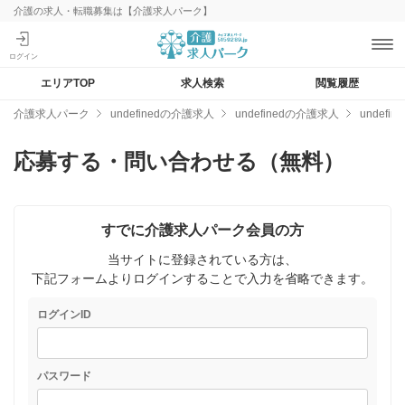
介護の求人・転職募集は【介護求人パーク】
エリアTOP
求人検索
閲覧履歴
介護求人パーク
undefinedの介護求人
undefinedの介護求人
undef
応募する・問い合わせる（無料）
すでに介護求人パーク会員の方
当サイトに登録されている方は、
下記フォームよりログインすることで入力を省略できます。
ログインID
パスワード