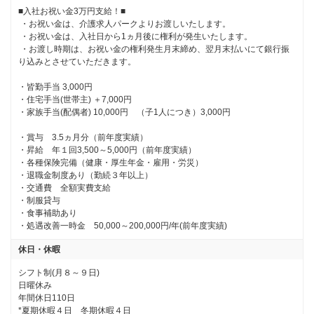
■入社お祝い金3万円支給！■

 ・お祝い金は、介護求人パークよりお渡しいたします。

 ・お祝い金は、入社日から1ヵ月後に権利が発生いたします。

 ・お渡し時期は、お祝い金の権利発生月末締め、翌月末払いにて銀行振
り込みとさせていただきます。

・皆勤手当 3,000円

・住宅手当(世帯主) ＋7,000円

・家族手当(配偶者) 10,000円　（子1人につき）3,000円　

・賞与　3.5ヵ月分（前年度実績）

・昇給　年１回3,500～5,000円（前年度実績）

・各種保険完備（健康・厚生年金・雇用・労災）

・退職金制度あり（勤続３年以上）

・交通費　全額実費支給

・制服貸与

・食事補助あり

・処遇改善一時金　50,000～200,000円/年(前年度実績)
休日・休暇
シフト制(月８～９日)

日曜休み

年間休日110日

*夏期休暇４日　冬期休暇４日