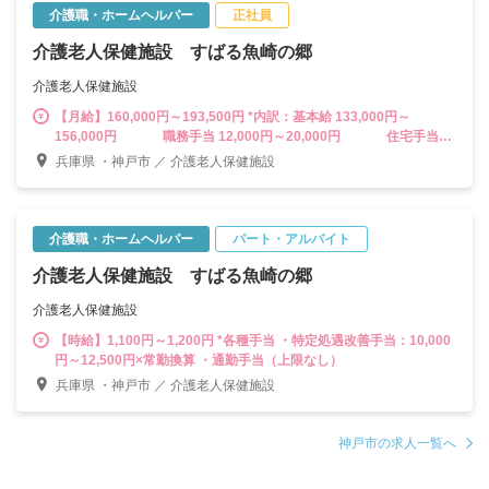
介護職・ホームヘルパー
正社員
介護老人保健施設 すばる魚崎の郷
介護老人保健施設
【月給】160,000円～193,500円 *内訳：基本給 133,000円～
156,000円 職務手当 12,000円～20,000円 住宅手当
5,000円 特定処遇改善手当 10,000円～12,500円 *各種手当 ・
兵庫県 ・神戸市 ／ 介護老人保健施設
皆勤手当 3,000円 ・住宅手当(世帯主) ＋7,000円 ・家族手当(配偶者)
10,000円 （子1人につき）3,000円 ・食事補助あり
介護職・ホームヘルパー
パート・アルバイト
介護老人保健施設 すばる魚崎の郷
介護老人保健施設
【時給】1,100円～1,200円 *各種手当 ・特定処遇改善手当：10,000
円～12,500円×常勤換算 ・通勤手当（上限なし）
兵庫県 ・神戸市 ／ 介護老人保健施設
神戸市の求人一覧へ