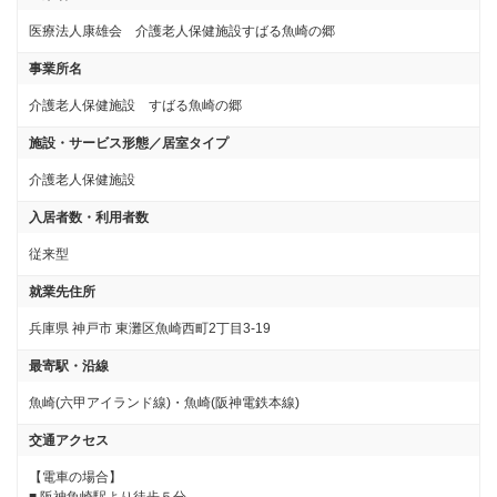
医療法人康雄会 介護老人保健施設すばる魚崎の郷
事業所名
介護老人保健施設 すばる魚崎の郷
施設・サービス形態／居室タイプ
介護老人保健施設
入居者数・利用者数
従来型
就業先住所
兵庫県 神戸市 東灘区魚崎西町2丁目3-19
最寄駅・沿線
魚崎(六甲アイランド線)・魚崎(阪神電鉄本線)
交通アクセス
【電車の場合】
