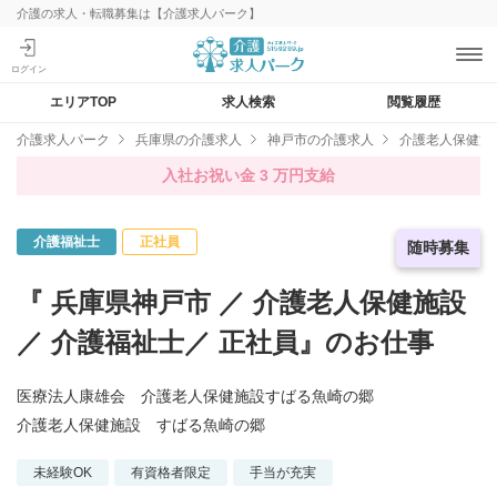
介護の求人・転職募集は【介護求人パーク】
エリアTOP
求人検索
閲覧履歴
介護求人パーク
兵庫県の介護求人
神戸市の介護求人
介護老人保健施
入社お祝い金 3 万円支給
介護福祉士
正社員
急募求人
随時募集
『 兵庫県神戸市 ／ 介護老人保健施設
／ 介護福祉士／ 正社員』のお仕事
医療法人康雄会 介護老人保健施設すばる魚崎の郷
介護老人保健施設 すばる魚崎の郷
未経験OK
有資格者限定
手当が充実