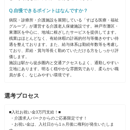
Q.自慢できるポイントはなんですか？
病院・診療所・介護施設を展開している「すばる医療・福祉
グループ」が運営する介護老人保健施設です。神戸市灘区・
東灘区を中心に、地域に根ざしたサービスを提供してます。

残業はほとんどなく、有給休暇の計画的付与等働きやすい待
遇を整えております。また、給与体系は勤続年数等を考慮し
ており、昇給・賞与等長く勤めていただける方をしっかり評
価します。

施設は駅から徒歩圏内と交通アクセスもよく、通勤しやすい
立地にあります。明るく穏やかな雰囲気であり、柔らかい職
員が多く、なじみやすい環境です。
選考プロセス
■入社お祝い金3万円支給！■

 ・介護求人パークからのご応募限定です！

 ・お祝い金は、入社日から1ヵ月後に権利が発生いたしま