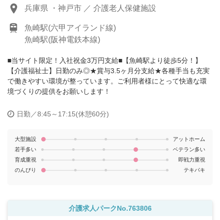
兵庫県 ・神戸市 ／ 介護老人保健施設
魚崎駅(六甲アイランド線)
魚崎駅(阪神電鉄本線)
■当サイト限定！入社祝金3万円支給■【魚崎駅より徒歩5分！】
【介護福祉士】日勤のみ◎★賞与3.5ヶ月分支給★各種手当も充実
で働きやすい環境が整っています。ご利用者様にとって快適な環
境づくりの提供をお願いします！
日勤／8:45～17:15(休憩60分)
大型施設
アットホーム
若手多い
ベテラン多い
育成重視
即戦力重視
のんびり
テキパキ
介護求人パークNo.763806