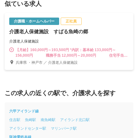
似ている求人
介護職・ホームヘルパー
正社員
介護老人保健施設 すばる魚崎の郷
介護老人保健施設
【月給】160,000円～193,500円 *内訳：基本給 133,000円～
156,000円 職務手当 12,000円～20,000円 住宅手当
5,000円 特定処遇改善手当 10,000円～12,500円 *各種手当 ・
兵庫県 ・神戸市 ／ 介護老人保健施設
皆勤手当 3,000円 ・住宅手当(世帯主) ＋7,000円 ・家族手当(配偶者)
10,000円 （子1人につき）3,000円 ・食事補助あり
この求人の近くの駅で、介護求人を探す
六甲アイランド線
住吉駅
魚崎駅
南魚崎駅
アイランド北口駅
アイランドセンター駅
マリンパーク駅
阪神電鉄本線