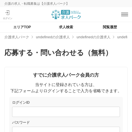
介護の求人・転職募集は【介護求人パーク】
エリアTOP
求人検索
閲覧履歴
介護求人パーク
undefinedの介護求人
undefinedの介護求人
undef
応募する・問い合わせる（無料）
すでに介護求人パーク会員の方
当サイトに登録されている方は、
下記フォームよりログインすることで入力を省略できます。
ログインID
パスワード