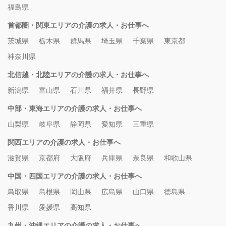
福島県
首都圏・関東エリアの介護の求人・お仕事へ
茨城県
栃木県
群馬県
埼玉県
千葉県
東京都
神奈川県
北信越・北陸エリアの介護の求人・お仕事へ
新潟県
富山県
石川県
福井県
長野県
中部・東海エリアの介護の求人・お仕事へ
山梨県
岐阜県
静岡県
愛知県
三重県
関西エリアの介護の求人・お仕事へ
滋賀県
京都府
大阪府
兵庫県
奈良県
和歌山県
中国・四国エリアの介護の求人・お仕事へ
鳥取県
島根県
岡山県
広島県
山口県
徳島県
香川県
愛媛県
高知県
九州・沖縄エリアの介護の求人・お仕事へ