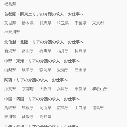
福島県
首都圏・関東エリアの介護の求人・お仕事へ
茨城県
栃木県
群馬県
埼玉県
千葉県
東京都
神奈川県
北信越・北陸エリアの介護の求人・お仕事へ
新潟県
富山県
石川県
福井県
長野県
中部・東海エリアの介護の求人・お仕事へ
山梨県
岐阜県
静岡県
愛知県
三重県
関西エリアの介護の求人・お仕事へ
滋賀県
京都府
大阪府
兵庫県
奈良県
和歌山県
中国・四国エリアの介護の求人・お仕事へ
鳥取県
島根県
岡山県
広島県
山口県
徳島県
香川県
愛媛県
高知県
九州・沖縄エリアの介護の求人・お仕事へ