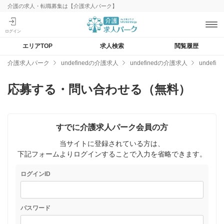
介護の求人・転職募集は【介護求人パーク】
エリアTOP
求人検索
閲覧履歴
介護求人パーク
undefinedの介護求人
undefinedの介護求人
undef
応募する・問い合わせる（無料）
すでに介護求人パーク会員の方
当サイトに登録されている方は、
下記フォームよりログインすることで入力を省略できます。
ログインID
パスワード