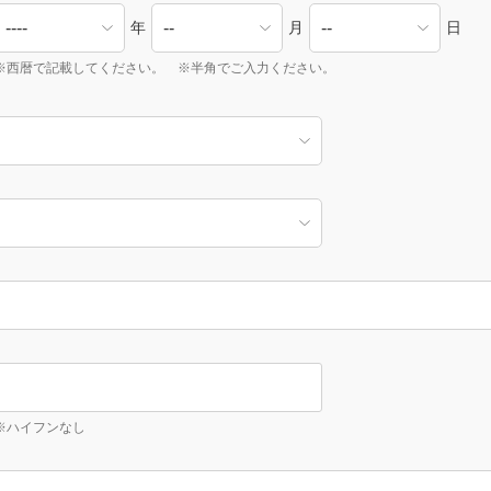
年
月
日
※西暦で記載してください。 ※半角でご入力ください。
※ハイフンなし