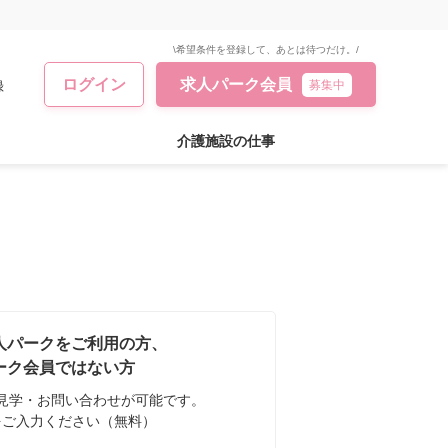
\希望条件を登録して、あとは待つだけ。/
ログイン
求人パーク会員
録
募集中
介護施設の仕事
人パークをご利用の方、
ーク会員ではない方
見学・お問い合わせが可能です。
をご入力ください（無料）