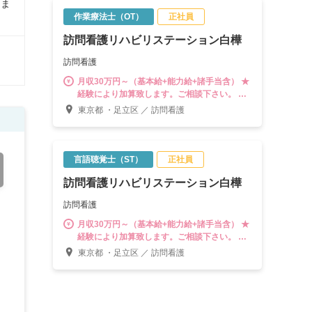
しま
作業療法士（OT）
正社員
訪問看護リハビリステーション白樺
訪問看護
月収30万円～（基本給+能力給+諸手当含） ★
経験により加算致します。ご相談下さい。 ※
試用期間中は減額があるのでご了承下さい
東京都 ・足立区 ／ 訪問看護
言語聴覚士（ST）
正社員
訪問看護リハビリステーション白樺
訪問看護
月収30万円～（基本給+能力給+諸手当含） ★
経験により加算致します。ご相談下さい。 ※
試用期間中は減額があるのでご了承下さい
東京都 ・足立区 ／ 訪問看護