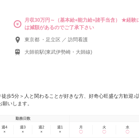
月収30万円～（基本給+能力給+諸手当含） ★経
は減額があるのでご了承下さい
東京都 ・足立区 ／ 訪問看護
大師前駅(東武伊勢崎・大師線)
り徒歩5分＞人と関わることが好きな方、好奇心旺盛な方歓迎
お願いします。
勤務日数
週4
週3
週2
週1
月
火
水
×
×
×
×
◯
◯
◯