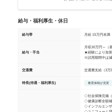
給与・福利厚生・休日
給与帯
月給
15万円未
月収30万円～（基
給与・手当
★経験により加算
交通費
交通費支給（3万
特長(待遇・福利厚生)
教育体制が充実
◇社会保険完備（
◇健康診断全額補
◇インフルエンザ
◇ユニフォーム貸