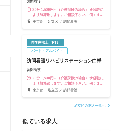
訪問看護
20分 1,500円～（介護保険の場合） ★経験に
より加算致します。ご相談下さい。 例：１件
が60分の場合 → 4,500円～ 医療保険
東京都 ・足立区 ／ 訪問看護
の場合 → １件 4,000円～
理学療法士（PT）
パート・アルバイト
訪問看護リハビリステーション白樺
訪問看護
20分 1,500円～（介護保険の場合） ★経験に
より加算致します。ご相談下さい。 例：１件
が60分の場合 → 4,500円～ 医療保険
東京都 ・足立区 ／ 訪問看護
の場合 → １件 4,000円～
足立区の求人一覧へ
似ている求人