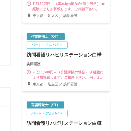
月収30万円～（基本給+能力給+諸手当含） ★
経験により加算致します。ご相談下さい。 ※
試用期間中は減額があるのでご了承下さい
東京都 ・足立区 ／ 訪問看護
作業療法士（OT）
パート・アルバイト
訪問看護リハビリステーション白樺
訪問看護
20分 1,500円～（介護保険の場合） ★経験に
より加算致します。ご相談下さい。 例：１件
が60分の場合 → 4,500円～ 医療保険
東京都 ・足立区 ／ 訪問看護
の場合 → １件 4,000円～
言語聴覚士（ST）
パート・アルバイト
訪問看護リハビリステーション白樺