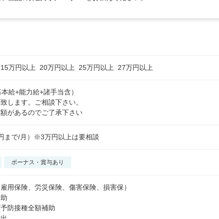
満
15万円以上
20万円以上
25万円以上
27万円以上
本給+能力給+諸手当含）

致します。ご相談下さい。

円まで/月）※3万円以上は要相談
ボーナス・賞与あり
雇用保険、労災保険、傷害保険、損害保）

助

予防接種全額補助

出
