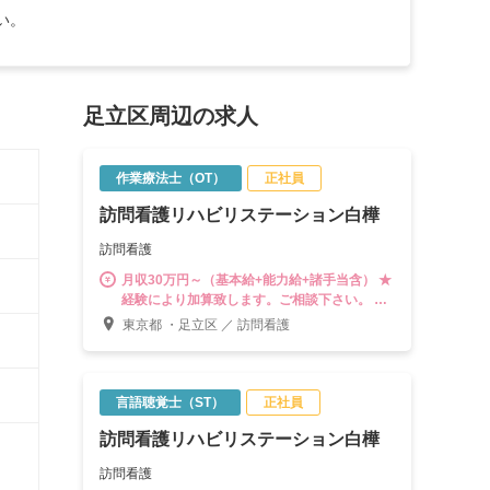
い。
足立区周辺の求人
作業療法士（OT）
正社員
訪問看護リハビリステーション白樺
訪問看護
月収30万円～（基本給+能力給+諸手当含） ★
経験により加算致します。ご相談下さい。 ※
試用期間中は減額があるのでご了承下さい
東京都 ・足立区 ／ 訪問看護
言語聴覚士（ST）
正社員
訪問看護リハビリステーション白樺
訪問看護