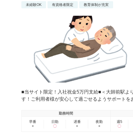
未経験OK
有資格者限定
教育体制が充実
■当サイト限定！入社祝金5万円支給■＜大師前駅よ
す！ご利用者様が安心して過ごせるようサポートを
勤務時間
早番
日勤
遅番
夜勤
週5
×
◯
×
×
◯