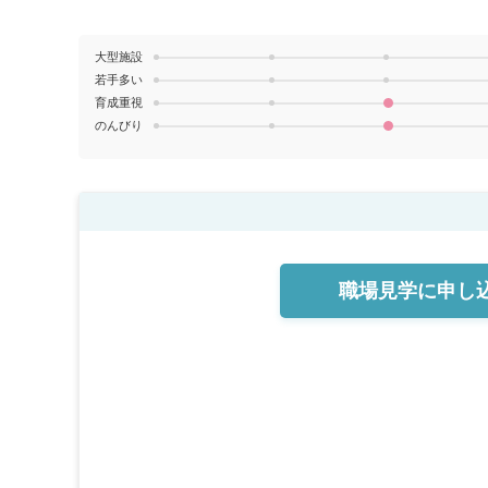
大型施設
若手多い
育成重視
のんびり
職場見学に
申し