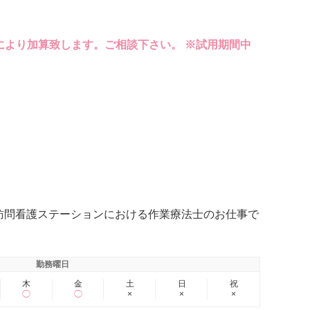
験により加算致します。ご相談下さい。 ※試用期間中
♪訪問看護ステーションにおける作業療法士のお仕事で
勤務曜日
木
金
土
日
祝
◯
◯
×
×
×