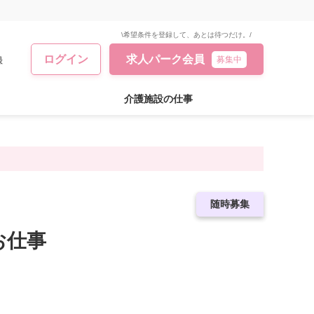
\希望条件を登録して、あとは待つだけ。/
ログイン
求人パーク会員
録
募集中
介護施設の仕事
急募求人
随時募集
お仕事