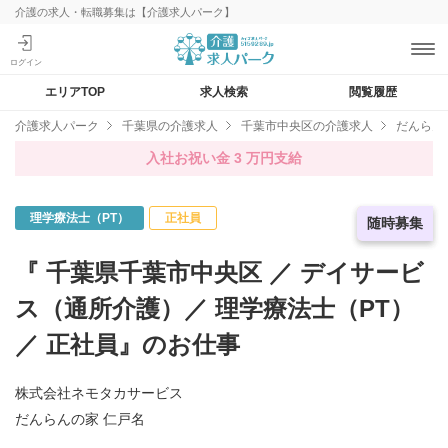
介護の求人・転職募集は【介護求人パーク】
エリアTOP
求人検索
閲覧履歴
介護求人パーク
千葉県の介護求人
千葉市中央区の介護求人
だんらん
入社お祝い金 3 万円支給
理学療法士（PT）
正社員
急募求人
随時募集
『 千葉県千葉市中央区 ／ デイサービ
ス（通所介護）／ 理学療法士（PT）
／ 正社員』のお仕事
株式会社ネモタカサービス
だんらんの家 仁戸名