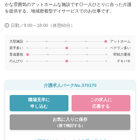
かな雰囲気のアットホームな施設です◎一人ひとりに合った介護
を提供する、地域密着型デイサービスでのお仕事です。
日勤／9:00～18:00（休憩60分）
大型施設
アットホーム
若手多い
ベテラン多い
育成重視
即戦力重視
のんびり
テキパキ
介護求人パークNo.370170
職場見学に
この求人に
申し込む
応募する
お気に入りに保存
（後で検討する）