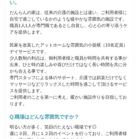
い。
だんらんの家は、従来の介護の施設とは違い、ご利用者様に
自宅で過ごしているかのような緩やかな雰囲気の施設です。

職員1人1人が専門職であるとし自覚し、心と心の寄り添うケ
アを提供します。

民家を改装したアットホームな雰囲気の小規模（10名定員）
デイサービスです。

少人数制の利点は、御利用者様と職員が時間を共有する事が
出来、ひと時の楽しみや喜びだけではなく長い時間を共に分
かち合える事です。

専門スタッフによる体のサポート、介護では娯楽だけでなく
マッサージなどリラックスした時間を過ごして頂けるサービ
スを提供します。

ご利用者のことを第一に考え、暖かい施設作りを目指してお
ります。
Q.職場はどんな雰囲気ですか？
明るい方が多く、笑顔のたえない職場です◎

週に３回、月に１２回のイベントを行っており、ご利用者様