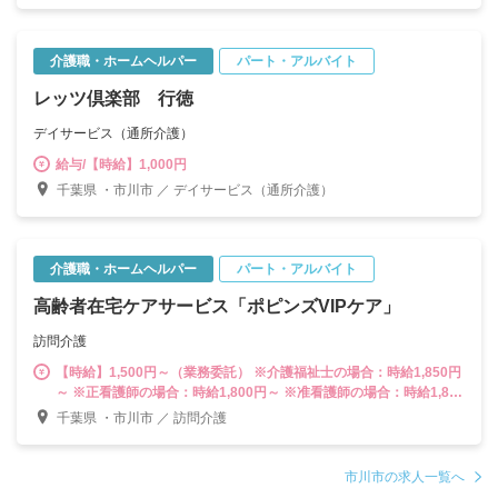
介護職・ホームヘルパー
パート・アルバイト
レッツ倶楽部 行徳
デイサービス（通所介護）
給与/【時給】1,000円
千葉県 ・市川市 ／ デイサービス（通所介護）
介護職・ホームヘルパー
パート・アルバイト
高齢者在宅ケアサービス「ポピンズVIPケア」
訪問介護
【時給】1,500円～（業務委託） ※介護福祉士の場合：時給1,850円
～ ※正看護師の場合：時給1,800円～ ※准看護師の場合：時給1,800
円～ ※実務者研修の場合：時給1,600円～ ※基礎研修の場合：時給
千葉県 ・市川市 ／ 訪問介護
1,600円～ ※初任者研修の場合：時給1,500円～ ※ホームヘルパー
1級の場合：時給1,600円～ ※ホームヘルパー2級の場合：時給1,500
円～
市川市の求人一覧へ