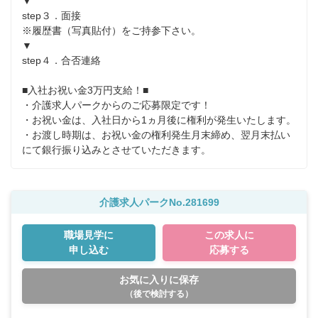
▼

step３．面接

※履歴書（写真貼付）をご持参下さい。

▼

step４．合否連絡

■入社お祝い金3万円支給！■

・介護求人パークからのご応募限定です！

・お祝い金は、入社日から1ヵ月後に権利が発生いたします。

・お渡し時期は、お祝い金の権利発生月末締め、翌月末払い
にて銀行振り込みとさせていただきます。
介護求人パークNo.281699
職場見学に
この求人に
申し込む
応募する
お気に入りに保存
（後で検討する）