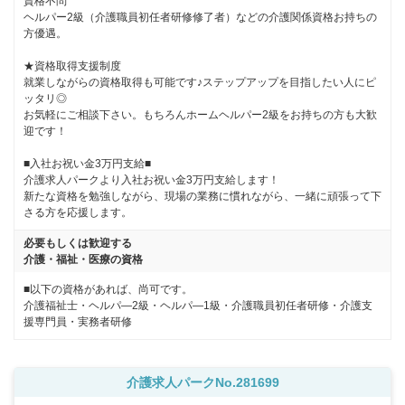
資格不問

ヘルパー2級（介護職員初任者研修修了者）などの介護関係資格お持ちの
方優遇。

★資格取得支援制度

就業しながらの資格取得も可能です♪ステップアップを目指したい人にピ
ッタリ◎

お気軽にご相談下さい。もちろんホームヘルパー2級をお持ちの方も大歓
迎です！

■入社お祝い金3万円支給■

介護求人パークより入社お祝い金3万円支給します！

新たな資格を勉強しながら、現場の業務に慣れながら、一緒に頑張って下
さる方を応援します。
必要もしくは歓迎する
介護・福祉・医療の資格
■以下の資格があれば、尚可です。
介護福祉士・ヘルパ―2級・ヘルパ―1級・介護職員初任者研修・介護支
援専門員・実務者研修
介護求人パークNo.281699