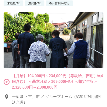
未経験OK
無資格OK
教育体制が充実
【月給】194,000円～234,000円（等級給、夜勤手当4
回含む） ＜基本月給＞169,000円/月 ＜想定年収＞
2,328,000円～2,808,000円
千葉県 ・市川市 ／ グループホーム（認知症対応型生
活介護）