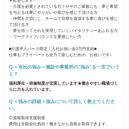
▼歓迎します！

・介護を必要とされている方々やそのご家族にも、夢と希望
を与える仕事にやりがいや喜びを感じて頂ける方

・仲間を大切にし、チームで目標を達成する事に喜びを感じ
て頂ける方

・夢を持ってそれを実現していくバイタリティーあふれる方

・ワークライフバランスを重視したい方

■介護求人パーク限定！入社お祝い金3万円支給■

仕事もプライベートも全力で楽しむための、お祝いです♪
Q.＜当社の強み＞施設や事業所の”強み”を一言でいう
と？
福利厚生・研修制度が充実しています★働きやすい職場づく
りに力を入れています。
Q.＜強みの詳細＞強みについて詳しく教えてくださ
い。
◎資格取得支援制度

費用は全額会社負担！働きながら資格を取得できます。
