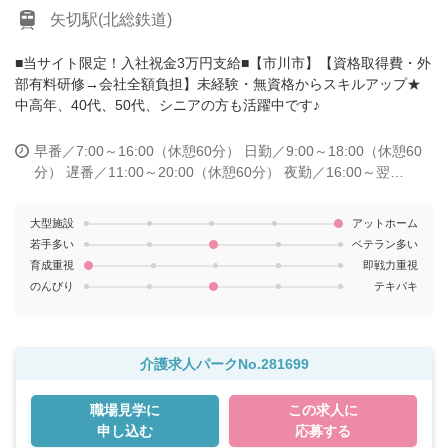
矢切駅(北総鉄道)
■当サイト限定！入社祝金3万円支給■【市川市】【資格取得費・外
部有料研修→会社全額負担】未経験・無資格からスキルアップ★
中高年、40代、50代、シニアの方も活躍中です♪
早番／7:00～16:00（休憩60分）
日勤／9:00～18:00（休憩60
分）
遅番／11:00～20:00（休憩60分）
夜勤／16:00～翌
10:00（休憩120分）
大型施設
アットホーム
若手多い
ベテラン多い
育成重視
即戦力重視
のんびり
テキパキ
介護求人パークNo.281699
職場見学に
この求人に
申し込む
応募する