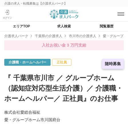
介護の求人・転職募集は【介護求人パーク】
エリアTOP
求人検索
閲覧履歴
介護求人パーク
千葉県の介護求人
市川市の介護求人
愛・グループホ
入社お祝い金 3 万円支給
介護職・ホームヘルパー
正社員
急募求人
随時募集
『 千葉県市川市 ／ グループホーム
（認知症対応型生活介護）／ 介護職・
ホームヘルパー／ 正社員』のお仕事
株式会社愛総合福祉
愛・グループホーム市川国府台