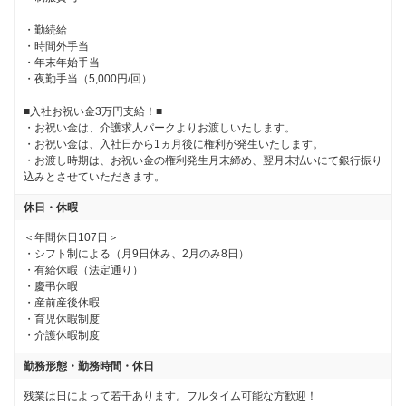
・勤続給

・時間外手当

・年末年始手当

・夜勤手当（5,000円/回）

■入社お祝い金3万円支給！■

・お祝い金は、介護求人パークよりお渡しいたします。

・お祝い金は、入社日から1ヵ月後に権利が発生いたします。

・お渡し時期は、お祝い金の権利発生月末締め、翌月末払いにて銀行振り
込みとさせていただきます。
休日・休暇
＜年間休日107日＞

・シフト制による（月9日休み、2月のみ8日）

・有給休暇（法定通り）

・慶弔休暇

・産前産後休暇

・育児休暇制度

・介護休暇制度
勤務形態・勤務時間・休日
残業は日によって若干あります。フルタイム可能な方歓迎！