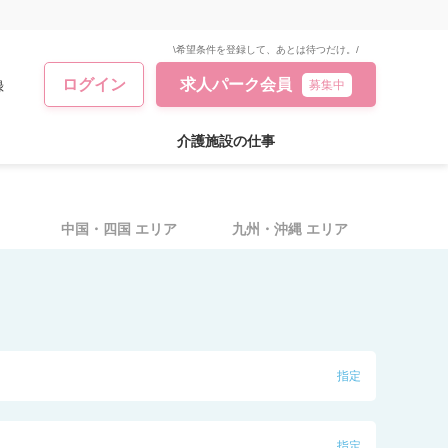
\希望条件を登録して、あとは待つだけ。/
ログイン
求人パーク会員
録
募集中
介護施設の仕事
中国・四国
エリア
九州・沖縄
エリア
指定
線
指定