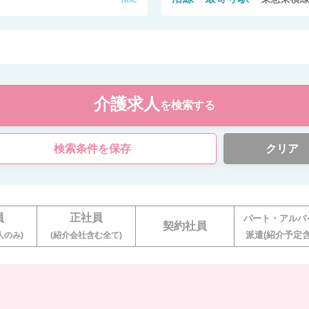
介護求人
を検索する
検索条件を保存
クリア
員
正社員
パート・アルバ
契約社員
派遣(紹介予定含
人のみ)
(紹介会社含む全て)
。