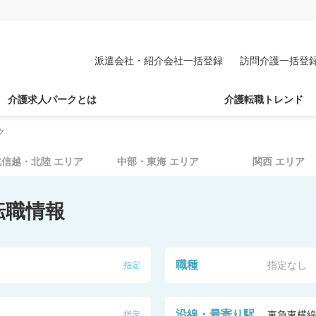
派遣会社・紹介会社一括登録
訪問介護一括登
介護求人パークとは
介護転職トレンド
ク
北信越・北陸
エリア
中部・東海
エリア
関西
エリア
転職情報
職種
指定なし
指定
沿線・最寄り駅
東急東横
指定