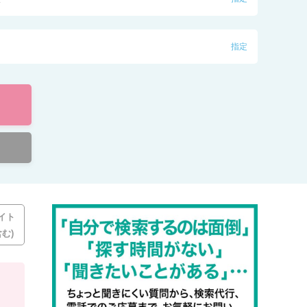
指定
イト
む)