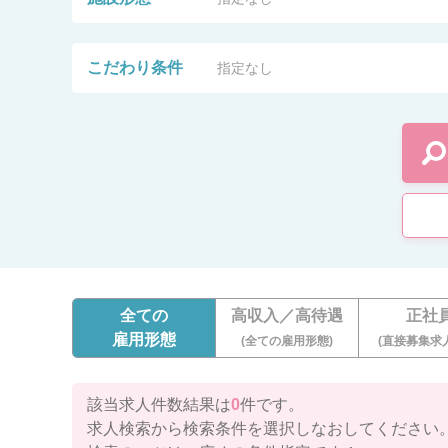
こだわり条件
指定なし
全ての
高収入／高待遇
正社
雇用形態
(全ての雇用形態)
(直接募集求
該当求人件数結果は
0
件です。
求人検索から検索条件を選択しなおしてください