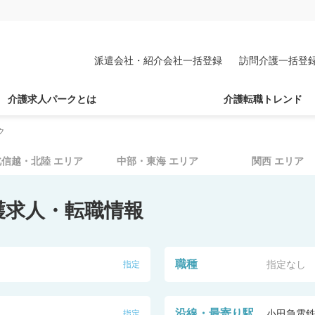
派遣会社・紹介会社一括登録
訪問介護一括登
介護求人パークとは
介護転職トレンド
ク
北信越・北陸
エリア
中部・東海
エリア
関西
エリア
護求人・転職情報
職種
指定なし
指定
沿線・最寄り駅
小田急電
指定