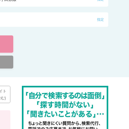
指定
イト
む)