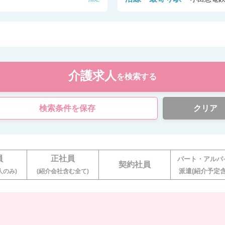
介護求人
を検索する
検索条件を保存
クリア
員
正社員
パート・アルバ
契約社員
派遣(紹介予定含
人のみ)
(紹介会社含む全て)
。