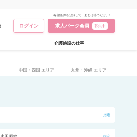
\希望条件を登録して、あとは待つだけ。/
ログイン
求人パーク会員
録
募集中
介護施設の仕事
中国・四国
エリア
九州・沖縄
エリア
指定
鉄小田原線
指定