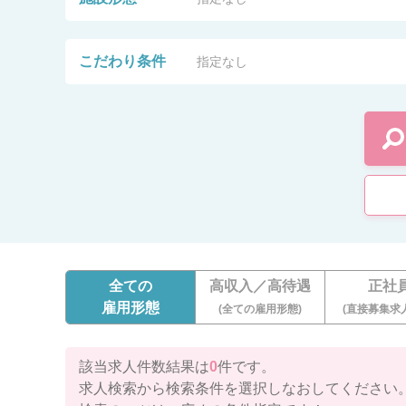
こだわり条件
指定なし
全ての
高収入／高待遇
正社
雇用形態
(全ての雇用形態)
(直接募集求
該当求人件数結果は
0
件です。
求人検索から検索条件を選択しなおしてください