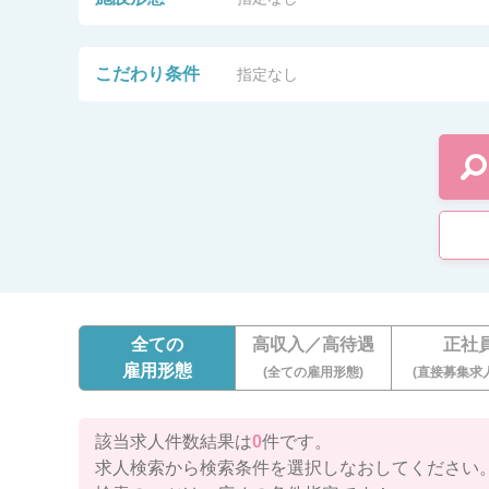
こだわり条件
指定なし
全ての
高収入／高待遇
正社
雇用形態
(全ての雇用形態)
(直接募集求
該当求人件数結果は
0
件です。
求人検索から検索条件を選択しなおしてください