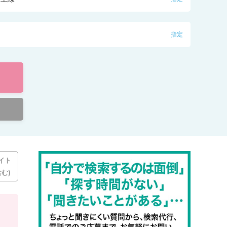
指定
イト
む)