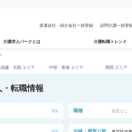
派遣会社・紹介会社一括登録
訪問介護一括登
介護求人パークとは
介護転職トレンド
ク
北信越・北陸
エリア
中部・東海
エリア
関西
エリア
人・転職情報
職種
指定なし
指定
沿線・最寄り駅
東武鉄道
指定