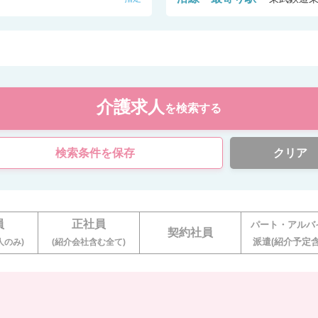
介護求人
を検索する
検索条件を保存
クリア
員
正社員
パート・アルバ
契約社員
派遣(紹介予定含
人のみ)
(紹介会社含む全て)
。