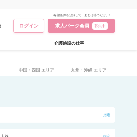
\希望条件を登録して、あとは待つだけ。/
ログイン
求人パーク会員
録
募集中
介護施設の仕事
中国・四国
エリア
九州・沖縄
エリア
指定
東上線
指定