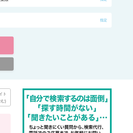
指定
イト
む)