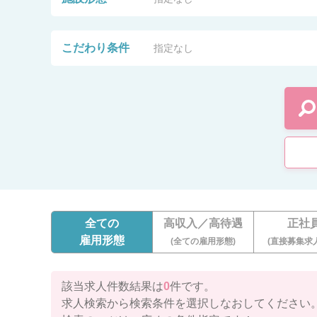
こだわり条件
指定なし
全ての
高収入／高待遇
正社
雇用形態
(全ての雇用形態)
(直接募集求
該当求人件数結果は
0
件です。
求人検索から検索条件を選択しなおしてください