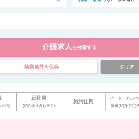
介護求人
を検索する
検索条件を保存
クリア
員
正社員
パート・アルバ
契約社員
派遣(紹介予定含
人のみ)
(紹介会社含む全て)
。