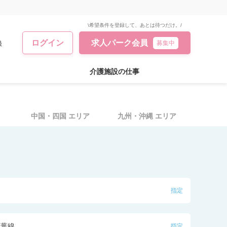
\希望条件を登録して、あとは待つだけ。/
ログイン
求人パーク会員
録
募集中
介護施設の仕事
中国・四国
エリア
九州・沖縄
エリア
指定
千葉線
指定