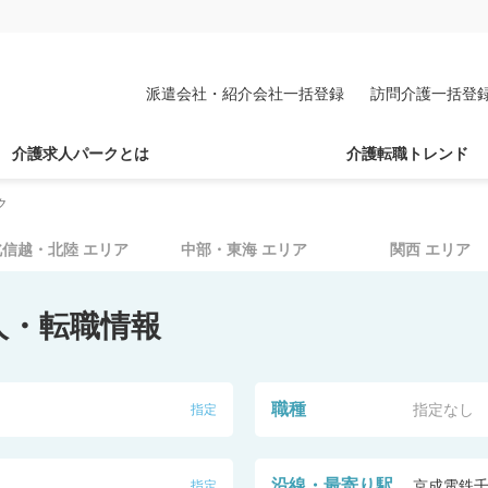
派遣会社・紹介会社一括登録
訪問介護一括登
介護求人パークとは
介護転職トレンド
ク
北信越・北陸
エリア
中部・東海
エリア
関西
エリア
人・転職情報
職種
指定なし
指定
沿線・最寄り駅
京成電鉄
指定