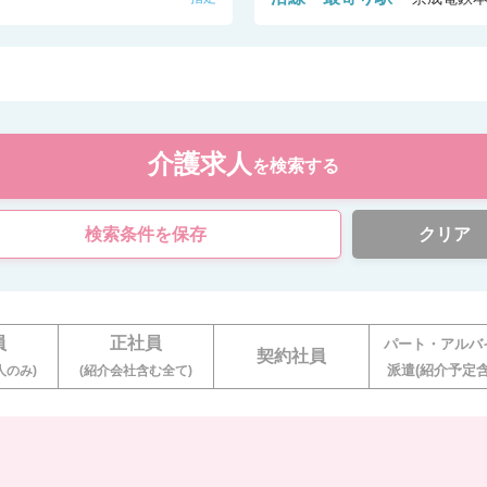
介護求人
を検索する
検索条件を保存
クリア
員
正社員
パート・アルバ
契約社員
派遣(紹介予定含
人のみ)
(紹介会社含む全て)
。