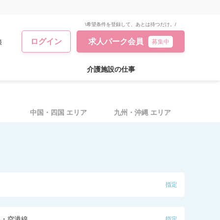
\希望条件を登録して、あとは待つだけ。/
ログイン
求人パーク会員
録
募集中
介護施設の仕事
中国・四国
エリア
九州・沖縄
エリア
指定
本・空港線
指定