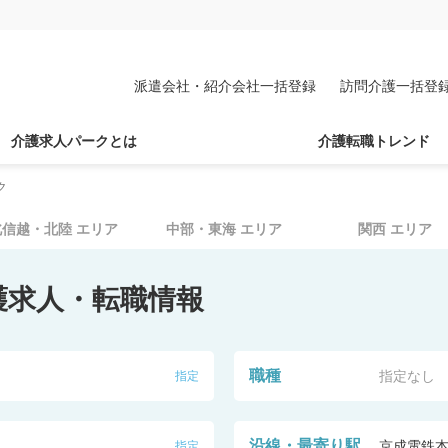
派遣会社・紹介会社一括登録
訪問介護一括登
介護求人パークとは
介護転職トレンド
ク
北信越・北陸
エリア
中部・東海
エリア
関西
エリア
護求人・転職情報
職種
指定なし
指定
沿線・最寄り駅
京成電鉄
指定