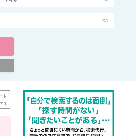
指定
イト
む)