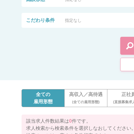
こだわり条件
指定なし
全ての
高収入／高待遇
正社
雇用形態
(全ての雇用形態)
(直接募集求
該当求人件数結果は
0
件です。
求人検索から検索条件を選択しなおしてください