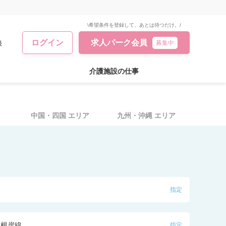
\希望条件を登録して、あとは待つだけ。/
ログイン
求人パーク会員
録
募集中
介護施設の仕事
中国・四国
エリア
九州・沖縄
エリア
指定
・根岸線
指定