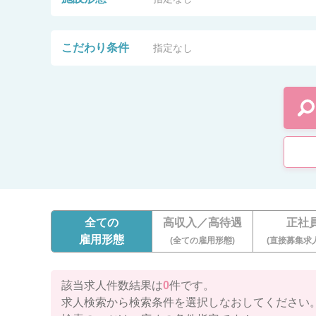
こだわり条件
指定なし
全ての
高収入／高待遇
正社
雇用形態
(全ての雇用形態)
(直接募集求
該当求人件数結果は
0
件です。
求人検索から検索条件を選択しなおしてください