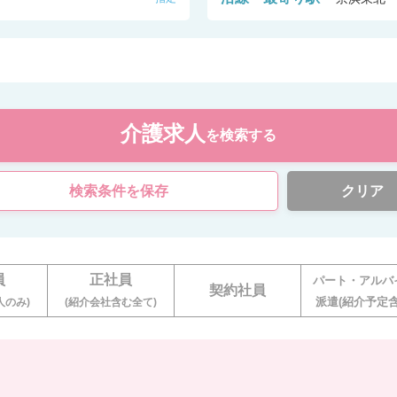
介護求人
を検索する
検索条件を保存
クリア
員
正社員
パート・アルバ
契約社員
派遣(紹介予定含
人のみ)
(紹介会社含む全て)
。