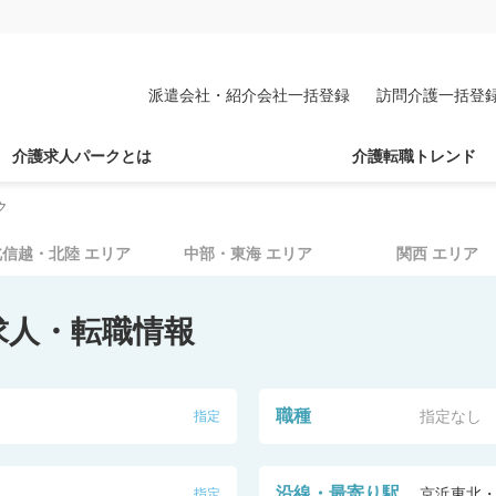
派遣会社・紹介会社一括登録
訪問介護一括登
介護求人パークとは
介護転職トレンド
ク
北信越・北陸
エリア
中部・東海
エリア
関西
エリア
求人・転職情報
職種
指定なし
指定
沿線・最寄り駅
京浜東北
指定