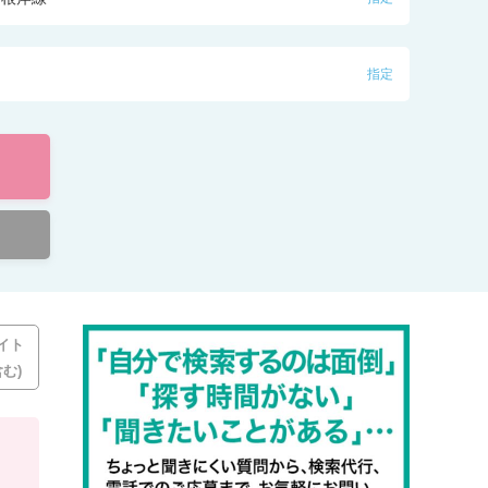
指定
イト
む)