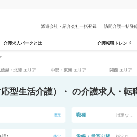
派遣会社・紹介会社一括登録
訪問介護一括登
介護求人パークとは
介護転職トレンド
ク
北信越・北陸
エリア
中部・東海
エリア
関西
エリア
対応型生活介護）・
の介護求人・転
職種
指定なし
指定
沿線・最寄り駅
介護）
指定なし
指定