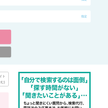
指定
イト
む)