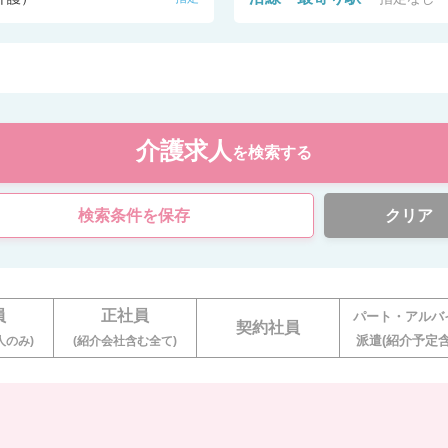
介護求人
を検索する
検索条件を保存
クリア
員
正社員
パート・アルバ
契約社員
派遣(紹介予定含
人のみ)
(紹介会社含む全て)
。