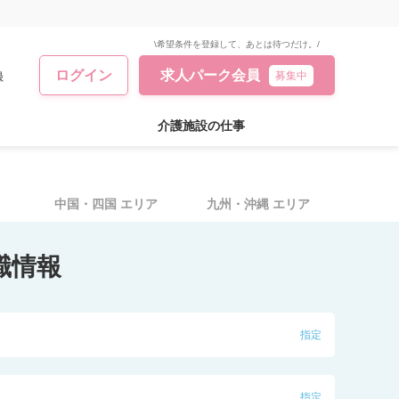
\希望条件を登録して、あとは待つだけ。/
ログイン
求人パーク会員
録
募集中
介護施設の仕事
中国・四国
エリア
九州・沖縄
エリア
職情報
指定
指定