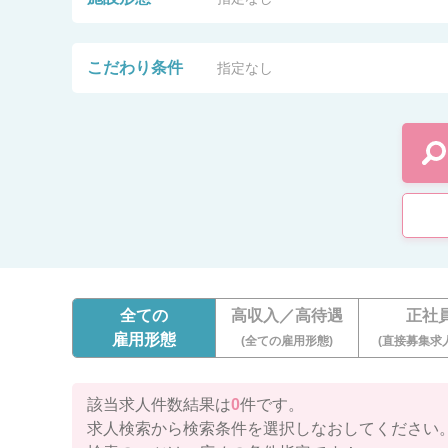
こだわり条件
指定なし
全ての
高収入／高待遇
正社
雇用形態
(全ての雇用形態)
(直接募集求
該当求人件数結果は
0
件です。
求人検索から検索条件を選択しなおしてください