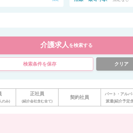
介護求人
を検索する
検索条件を保存
クリア
員
正社員
パート・アルバ
契約社員
派遣(紹介予定含
人のみ)
(紹介会社含む全て)
。