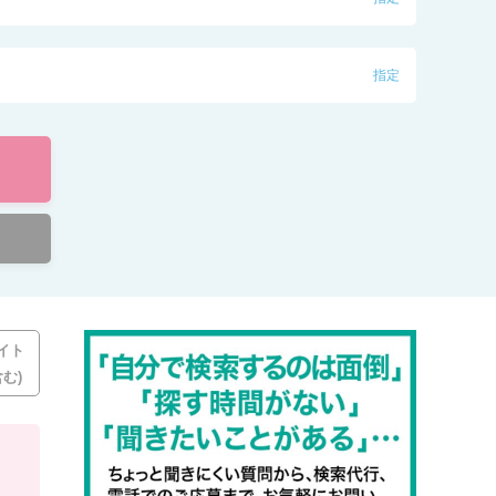
指定
イト
む)