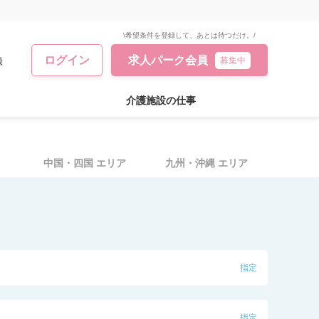
\希望条件を登録して、あとは待つだけ。/
ログイン
求人パーク会員
録
募集中
介護施設の仕事
中国・四国
エリア
九州・沖縄
エリア
指定
指定