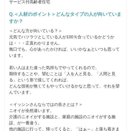
サービス付高齢者住宅
Q.＜人材のポイント＞どんなタイプの人が向いていま
すか？
＜どんな方が向いている？＞

元気でハツラツとしている人が100％合っているかどうか
は・・・正直わかりません。

無口でも、心があったかければ、いいかなぁといつも思って
います。

若い人はまた違った気持ちでやってくれるので。

期待することや、望むことは「人を人と見る、「人間と見
る」という形で接してくれれば、

どんな技術が無くてもやっていけるかなと思って、それを望
んでいます。

＜イッシンさんならではの良さとは？＞

ニオイが全然違います。

介護のニオイがする施設と、家庭の施設のニオイがする施
設、が一番違う。

他の施設に行って、帰ってくると、「はぁ～」と落ち着きま