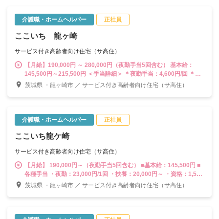
介護職・ホームヘルパー
正社員
ここいち 龍ヶ崎
サービス付き高齢者向け住宅（サ高住）
【月給】190,000円 ～ 280,000円（夜勤手当5回含む） 基本給：
145,500円～215,500円 ＜手当詳細＞ ＊夜勤手当：4,600円/回 ＊資
格手当：1,500円～ 介護福祉士：10,000円 ＊扶養手当：20,000円
茨城県 ・龍ヶ崎市 ／ サービス付き高齢者向け住宅（サ高住）
2人目以降：5,000円/人 ＊住宅手当：3,000円 ＊皆勤手当：3,000
円
介護職・ホームヘルパー
正社員
ここいち龍ケ崎
サービス付き高齢者向け住宅（サ高住）
【月給】 190,000円～（夜勤手当5回含む） ■基本給：145,500円 ■
各種手当 ・夜勤：23,000円/1回 ・扶養：20,000円～ ・資格：1,500
円～（介護福祉士10,000円） ・住居：3,000円～ ・皆勤手当：
茨城県 ・龍ヶ崎市 ／ サービス付き高齢者向け住宅（サ高住）
3,000円