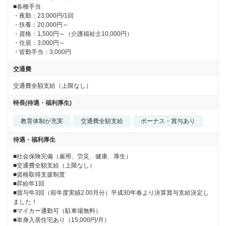
■各種手当

・夜勤：23,000円/1回

・扶養：20,000円～

・資格：1,500円～（介護福祉士10,000円）

・住居：3,000円～

・皆勤手当：3,000円
交通費
交通費全額支給（上限なし）
特長(待遇・福利厚生)
教育体制が充実
交通費全額支給
ボーナス・賞与あり
待遇・福利厚生
■社会保険完備（雇用、労災、健康、厚生）

■交通費全額支給（上限なし）

■資格取得支援制度

■昇給年1回

■賞与年3回（前年度実績2.00月分）平成30年春より決算賞与支給決定し
ました！

■マイカー通勤可（駐車場無料）

■単身入居住宅あり（15,000円/月）
