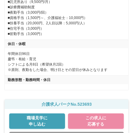
■託児所あり（9,500円/月） 

■診療費補助制度

■夜勤手当（3,000円/回）

■資格手当（1,500円～、介護福祉士：10,000円）

■扶養手当（20,000円、2人目以降：5,000円/人）

■住宅手当（3,000円）

■皆勤手当（3,000円）
休日・休暇
年間休日96日

慶弔・有給・育児

シフトによる月8日（希望休月2回）

※原則、夜勤をした場合、明け日とその翌日が休みとなります
勤務形態・勤務時間・休日
介護求人パークNo.523693
職場見学に
この求人に
申し込む
応募する