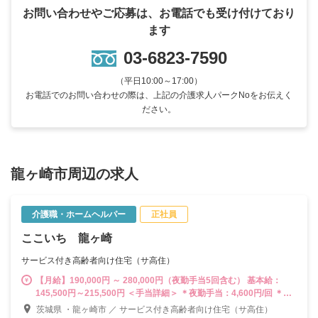
お問い合わせやご応募は、お電話でも受け付けており
ます
03-6823-7590
（平日10:00～17:00）
お電話でのお問い合わせの際は、上記の介護求人パークNoをお伝えく
ださい。
龍ヶ崎市周辺の求人
介護職・ホームヘルパー
正社員
ここいち 龍ヶ崎
サービス付き高齢者向け住宅（サ高住）
【月給】190,000円 ～ 280,000円（夜勤手当5回含む） 基本給：
145,500円～215,500円 ＜手当詳細＞ ＊夜勤手当：4,600円/回 ＊資
格手当：1,500円～ 介護福祉士：10,000円 ＊扶養手当：20,000円
茨城県 ・龍ヶ崎市 ／ サービス付き高齢者向け住宅（サ高住）