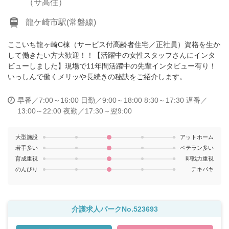
（サ高住）
龍ケ崎市駅(常磐線)
ここいち龍ヶ崎C棟（サービス付高齢者住宅／正社員）資格を生か
して働きたい方大歓迎！！【活躍中の女性スタッフさんにインタ
ビューしました】現場で11年間活躍中の先輩インタビュー有り！
いっしんで働くメリッや長続きの秘訣をご紹介します。
早番／7:00～16:00
日勤／9:00～18:00 8:30～17:30
遅番／
13:00～22:00
夜勤／17:30～翌9:00
大型施設
アットホーム
若手多い
ベテラン多い
育成重視
即戦力重視
のんびり
テキパキ
介護求人パークNo.523693