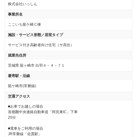
株式会社いっしん
事業所名
ここいち龍ケ崎Ｃ棟
施設・サービス形態／居室タイプ
サービス付き高齢者向け住宅（サ高住）
就業先住所
茨城県 龍ヶ崎市 白羽４－４－７１
最寄駅・沿線
龍ケ崎市(常磐線)
交通アクセス
■お車でお越しの場合

首都圏中央連絡自動車道「阿見東IC」下車

20分

■電車をご利用の場合

JR常磐線「佐貫駅」
