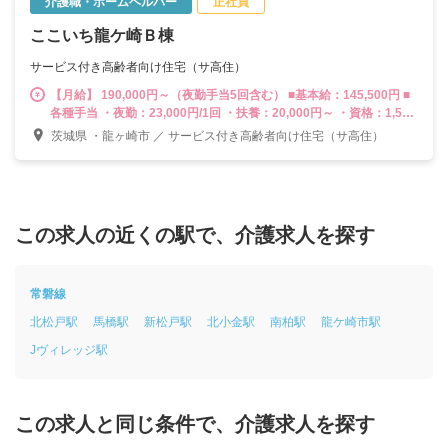
介護職・ホームヘルパー
正社員
ここいち龍ケ崎Ｂ棟
サービス付き高齢者向け住宅（サ高住）
【月給】 190,000円～（夜勤手当5回含む） ■基本給：145,500円 ■
各種手当 ・夜勤：23,000円/1回 ・扶養：20,000円～ ・資格：1,500
円～（介護福祉士10,000円） ・住居：3,000円～ ・皆勤手当：
茨城県 ・龍ヶ崎市 ／ サービス付き高齢者向け住宅（サ高住）
3,000円
この求人の近くの駅で、介護求人を探す
常磐線
北松戸駅
馬橋駅
新松戸駅
北小金駅
南柏駅
龍ケ崎市駅
Jヴィレッジ駅
この求人と同じ条件で、介護求人を探す