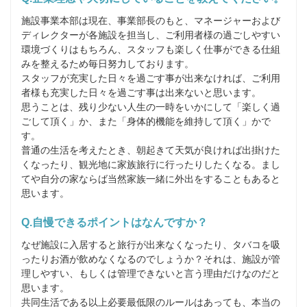
施設事業本部は現在、事業部長のもと、マネージャーおよび
ディレクターが各施設を担当し、ご利用者様の過ごしやすい
環境づくりはもちろん、スタッフも楽しく仕事ができる仕組
みを整えるため毎日努力しております。

スタッフが充実した日々を過ごす事が出来なければ、ご利用
者様も充実した日々を過ごす事は出来ないと思います。

思うことは、残り少ない人生の一時をいかにして「楽しく過
ごして頂く」か、また「身体的機能を維持して頂く」かで
す。

普通の生活を考えたとき、朝起きて天気が良ければ出掛けた
くなったり、観光地に家族旅行に行ったりしたくなる。まし
てや自分の家ならば当然家族一緒に外出をすることもあると
思います。
Q.自慢できるポイントはなんですか？
なぜ施設に入居すると旅行が出来なくなったり、タバコを吸
ったりお酒が飲めなくなるのでしょうか？それは、施設が管
理しやすい、もしくは管理できないと言う理由だけなのだと
思います。

共同生活である以上必要最低限のルールはあっても、本当の