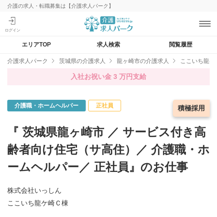
介護の求人・転職募集は【介護求人パーク】
エリアTOP
求人検索
閲覧履歴
介護求人パーク
茨城県の介護求人
龍ヶ崎市の介護求人
ここいち龍ケ
入社お祝い金 3 万円支給
介護職・ホームヘルパー
正社員
急募求人
積極採用
『 茨城県龍ヶ崎市 ／ サービス付き高
齢者向け住宅（サ高住）／ 介護職・ホ
ームヘルパー／ 正社員』のお仕事
株式会社いっしん
ここいち龍ケ崎Ｃ棟